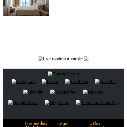
Nos médias
Légal
Utiles