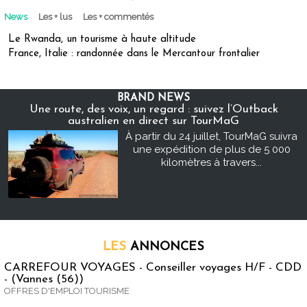
News
Les + lus
Les + commentés
Le Rwanda, un tourisme à haute altitude
France, Italie : randonnée dans le Mercantour frontalier
BRAND NEWS
Une route, des voix, un regard : suivez l’Outback
australien en direct sur TourMaG
À partir du 24 juillet, TourMaG suivra
une expédition de plus de 5 000
kilomètres à travers...
LES
ANNONCES
CARREFOUR VOYAGES - Conseiller voyages H/F - CDD
- (Vannes (56))
OFFRES D'EMPLOI TOURISME