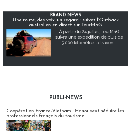
BRAND NEWS
Une route, des voix, un regard : suivez l’Outback
australien en direct sur TourMaG
À partir du 24 juillet, TourMaG
suivra une expédition de plus de
5 000 kilomètres à travers...
PUBLI-NEWS
Publi-news
Coopération France-Vietnam : Hanoï veut séduire les
professionnels français du tourisme