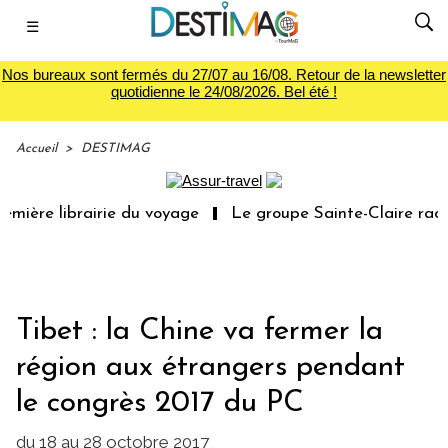
☰
Nos bureaux sont fermés du 27/07 au 16/08. Retour de la newsletter
quotidienne le 24/08/2026. Bel été !
Accueil
>
DESTIMAG
mière librairie du voyage
Le groupe Sainte-Claire rachè
Tibet : la Chine va fermer la
région aux étrangers pendant
le congrès 2017 du PC
du 18 au 28 octobre 2017