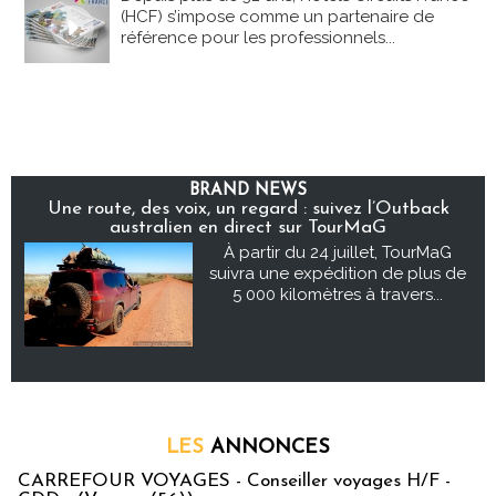
(HCF) s’impose comme un partenaire de
référence pour les professionnels...
BRAND NEWS
Une route, des voix, un regard : suivez l’Outback
australien en direct sur TourMaG
À partir du 24 juillet, TourMaG
suivra une expédition de plus de
5 000 kilomètres à travers...
LES
ANNONCES
CARREFOUR VOYAGES - Conseiller voyages H/F -