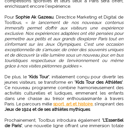
compétitions sportives et leurs lieux à Paris sera offert,
enrichissant encore l'expérience.
Pour
Sophie Ak Gazeau
, Directrice Marketing et Digital de
Tootbus, «
le lancement de nos nouveaux contenus
immersifs permet d’offrir aux visiteurs une expérience
exclusive. Nos expériences adaptées ont été pensées pour
permettre aux petits et aux grands d’explorer Paris tout en
s’informant sur les Jeux Olympiques. C'est une occasion
exceptionnelle de s'amuser, de créer des souvenirs uniques
et de découvrir la ville lumière sous un nouveau jour, en bus
touristiques respectueux de l’environnement ou même
grâce à nos visites piétonnes guidées
».
De plus, le "
Kids Tour
", initialement conçu pour divertir les
jeunes visiteurs, se transforme en "
Kids Tour des Athlètes
".
Ce nouveau programme combine harmonieusement des
activités culturelles et ludiques, emmenant les enfants
dans une chasse au trésor enthousiasmante à travers
Paris. Le parcours mêle
sport, art et histoire
, s'inspirant des
Jeux de 1924 et de ses athlètes mythiques
.
Prochainement, Tootbus introduira également "
L’Essentiel
de Paris
", une nouvelle ligne offrant une immersion totale