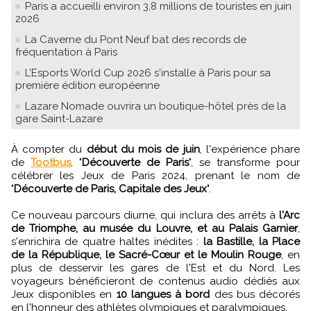
Paris a accueilli environ 3,8 millions de touristes en juin
2026
La Caverne du Pont Neuf bat des records de
fréquentation à Paris
L’Esports World Cup 2026 s'installe à Paris pour sa
première édition européenne
Lazare Nomade ouvrira un boutique-hôtel près de la
gare Saint-Lazare
À compter du
début du mois de juin
, l'expérience phare
de
Tootbus
, "
Découverte de Paris
", se transforme pour
célébrer les Jeux de Paris 2024, prenant le nom de
"
Découverte de Paris, Capitale des Jeux
".
Ce nouveau parcours diurne, qui inclura des arrêts à
l'Arc
de Triomphe, au musée du Louvre, et au Palais Garnier
,
s'enrichira de quatre haltes inédites :
la Bastille, la Place
de la République, le Sacré-Cœur et le Moulin Rouge
, en
plus de desservir les gares de l'Est et du Nord. Les
voyageurs bénéficieront de contenus audio dédiés aux
Jeux disponibles en
10 langues à bord
des bus décorés
en l'honneur des athlètes olympiques et paralympiques.