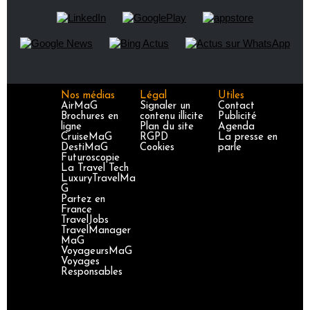
Nos médias
Légal
Utiles
AirMaG
Signaler un
Contact
Brochures en
contenu illicite
Publicité
ligne
Plan du site
Agenda
CruiseMaG
RGPD
La presse en
DestiMaG
Cookies
parle
Futuroscopie
La Travel Tech
LuxuryTravelMa
G
Partez en
France
TravelJobs
TravelManager
MaG
VoyageursMaG
Voyages
Responsables