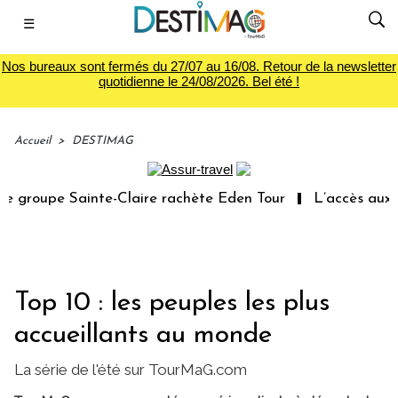
☰
Nos bureaux sont fermés du 27/07 au 16/08. Retour de la newsletter
quotidienne le 24/08/2026. Bel été !
Accueil
>
DESTIMAG
groupe Sainte-Claire rachète Eden Tour
L’accès aux vac
Top 10 : les peuples les plus
accueillants au monde
La série de l'été sur TourMaG.com