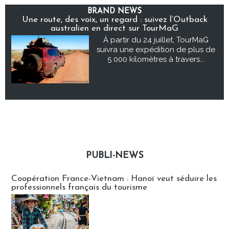
BRAND NEWS
Une route, des voix, un regard : suivez l’Outback
australien en direct sur TourMaG
À partir du 24 juillet, TourMaG
suivra une expédition de plus de
5 000 kilomètres à travers...
PUBLI-NEWS
Publi-news
Coopération France-Vietnam : Hanoï veut séduire les
professionnels français du tourisme