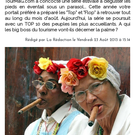
TourMaG.com a concocté une série estivale à déguster les
pieds en éventail sous un parasol... Cette année votre
portail préféré a préparé les "Top" et "Flop" à retrouver tout
au long du mois d'août. Aujourd'hui, la série se poursuit
avec un TOP 10 des peuples les plus accueillants. A qui
les big boss du tourisme vont-ils décerner la palme ?
Rédigé par
La Rédaction
le Vendredi 23 Août 2013 à 15:14