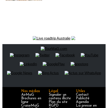
Nos médias
Légal
Utiles
AirMaG
Signaler un
Contact
Brochures en
contenu illicite
Publicité
ligne
Plan du site
Agenda
CruiseMaG
RGPD
La presse en