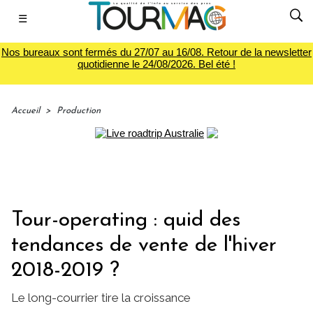
☰
Nos bureaux sont fermés du 27/07 au 16/08. Retour de la newsletter
quotidienne le 24/08/2026. Bel été !
Accueil
>
Production
Tour-operating : quid des
tendances de vente de l'hiver
2018-2019 ?
Le long-courrier tire la croissance