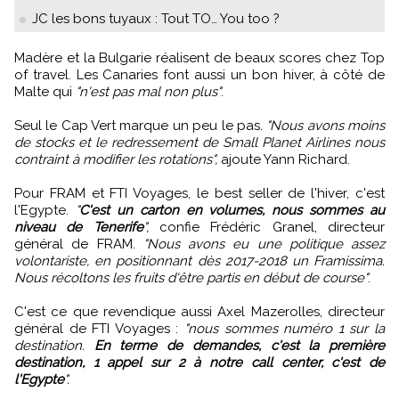
JC les bons tuyaux : Tout TO… You too ?
Madère et la Bulgarie réalisent de beaux scores chez Top
of travel. Les Canaries font aussi un bon hiver, à côté de
Malte qui
"n'est pas mal non plus"
.
Seul le Cap Vert marque un peu le pas.
"Nous avons moins
de stocks et le redressement de Small Planet Airlines nous
contraint à modifier les rotations",
ajoute Yann Richard.
Pour FRAM et FTI Voyages, le best seller de l'hiver, c'est
l'Egypte.
"
C'est un carton en volumes, nous sommes au
niveau de Tenerife
",
confie Frédéric Granel, directeur
général de FRAM.
"Nous avons eu une politique assez
volontariste, en positionnant dès 2017-2018 un Framissima.
Nous récoltons les fruits d'être partis en début de course"
.
C'est ce que revendique aussi Axel Mazerolles, directeur
général de FTI Voyages :
"nous sommes numéro 1 sur la
destination.
En terme de demandes, c'est la première
destination, 1 appel sur 2 à notre call center, c'est de
l'Egypte
".