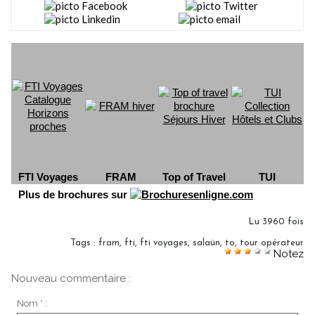
FTI Voyages
FRAM
Top of Travel
TUI
Plus de brochures sur
Lu 3960 fois
Tags
:
fram
,
fti
,
fti voyages
,
salaün
,
to
,
tour opérateur
Notez
Nouveau commentaire :
Nom * :