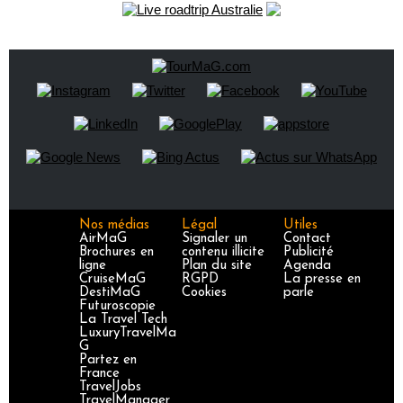
Nos médias
Légal
Utiles
AirMaG
Signaler un
Contact
Brochures en
contenu illicite
Publicité
ligne
Plan du site
Agenda
CruiseMaG
RGPD
La presse en
DestiMaG
Cookies
parle
Futuroscopie
La Travel Tech
LuxuryTravelMa
G
Partez en
France
TravelJobs
TravelManager