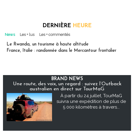
DERNIÈRE
HEURE
News
Les + lus
Les + commentés
Le Rwanda, un tourisme à haute altitude
France, Italie : randonnée dans le Mercantour frontalier
BRAND NEWS
Une route, des voix, un regard : suivez l’Outback
australien en direct sur TourMaG
À partir du 24 juillet, TourMaG
suivra une expédition de plus de
5 000 kilomètres à travers...