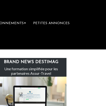
BONNEMENTS
PETITES ANNONCES
▼
Le groupe Sainte-Claire rachète Eden Tour
BRAND NEWS DESTIMAG
Une formation simplifiée pour les
partenaires Assur-Travel