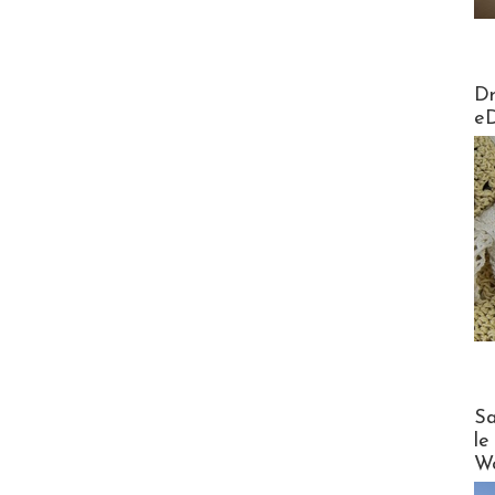
AirMa
Dr
e
Cruise
Sa
le
Wo