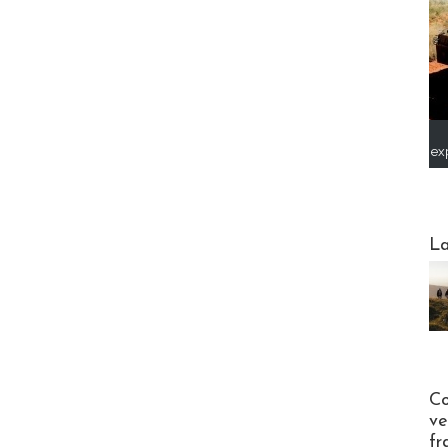
ex
Webinai
La
Publi-n
Co
ve
fr