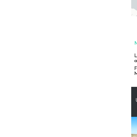
L
a
F
M