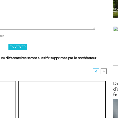
res
x ou diffamatoires seront aussitôt supprimés par le modérateur.
<
>
Actus V
De
d’
fo