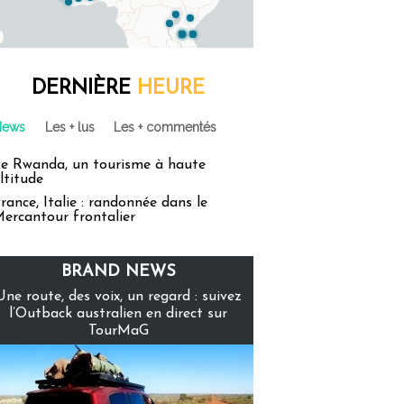
DERNIÈRE
HEURE
News
Les + lus
Les + commentés
e Rwanda, un tourisme à haute
ltitude
rance, Italie : randonnée dans le
ercantour frontalier
BRAND NEWS
Une route, des voix, un regard : suivez
l’Outback australien en direct sur
TourMaG