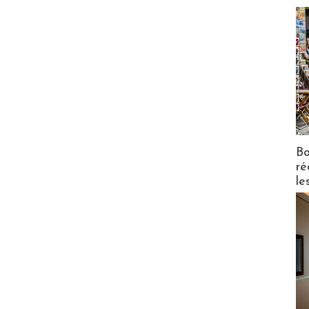
Bo
ré
le