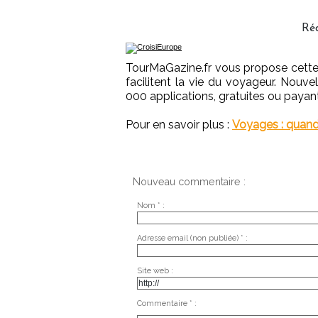
Ré
TourMaGazine.fr vous propose cette 
facilitent la vie du voyageur. Nouve
000 applications, gratuites ou paya
Pour en savoir plus :
Voyages : quand 
Nouveau commentaire :
Nom * :
Adresse email (non publiée) * :
Site web :
Commentaire * :