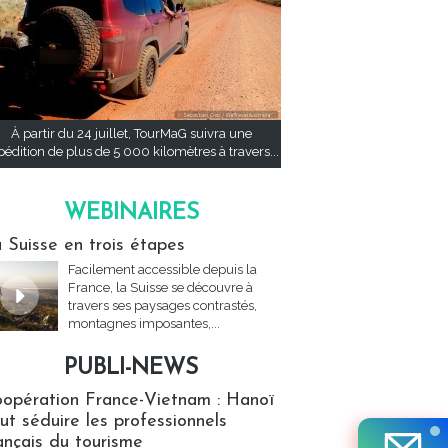
À partir du 24 juillet, TourMaG suivra une
pédition de plus de 5 000 kilomètres à travers...
WEBINAIRES
res
 Suisse en trois étapes
Facilement accessible depuis la
France, la Suisse se découvre à
travers ses paysages contrastés,
montagnes imposantes,...
PUBLI-NEWS
ews
opération France-Vietnam : Hanoï
ut séduire les professionnels
ançais du tourisme