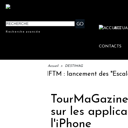
ACTUA
Recherche avancée
CONTACTS
Accueil
>
DESTIMAG
IFTM : lancement des "Escales Lit
TourMaGazine.f
sur les applic
l'iPhone