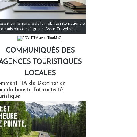
ésent sur le marché de la mobilité internationale
depuis plus de vingt ans, Assur-Travel s'est...
COMMUNIQUÉS DES
AGENCES TOURISTIQUES
LOCALES
qués des agences touristiques locales
mment l’IA de Destination
nada booste l’attractivité
uristique