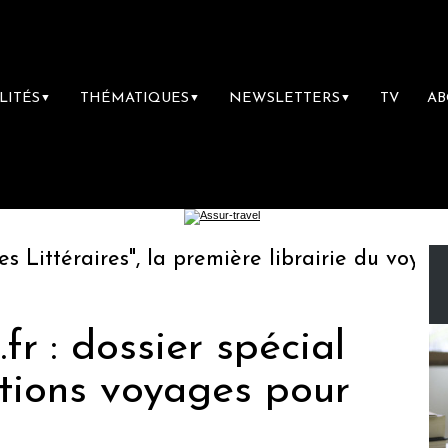
LITÉS
THÉMATIQUES
NEWSLETTERS
TV
A
▼
▼
▼
téraires", la première librairie du voyage
r : dossier spécial
ations voyages pour