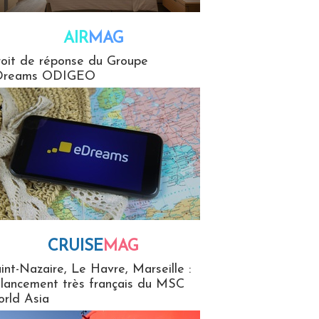
AIR
MAG
G
oit de réponse du Groupe
Dreams ODIGEO
CRUISE
MAG
MaG
int-Nazaire, Le Havre, Marseille :
 lancement très français du MSC
rld Asia