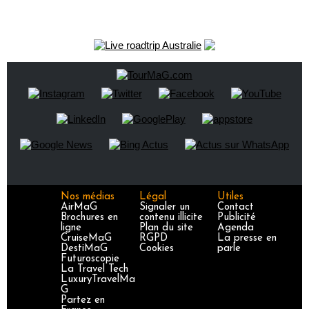
Nos médias
Légal
Utiles
AirMaG
Signaler un
Contact
Brochures en
contenu illicite
Publicité
ligne
Plan du site
Agenda
CruiseMaG
RGPD
La presse en
DestiMaG
Cookies
parle
Futuroscopie
La Travel Tech
LuxuryTravelMa
G
Partez en