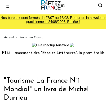
☰
Nos bureaux sont fermés du 27/07 au 16/08. Retour de la newsletter
quotidienne le 24/08/2026. Bel été !
Accueil
>
Partez en France
 : lancement des "Escales Littéraires", la première librair
"Tourisme La France N°1
Mondial" un livre de Michel
Durrieu