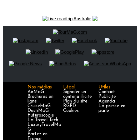
Nos médias
Légal
Utiles
AirMaG
Signaler un
Contact
Brochures en
contenu illicite
Publicité
ligne
Plan du site
Agenda
CruiseMaG
RGPD
La presse en
DestiMaG
Cookies
parle
Futuroscopie
La Travel Tech
LuxuryTravelMa
G
Partez en
France