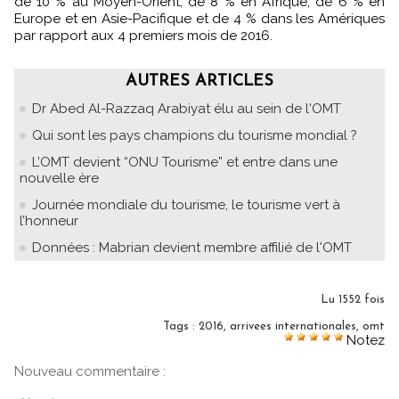
de 10 % au Moyen-Orient, de 8 % en Afrique, de 6 % en
Europe et en Asie-Pacifique et de 4 % dans les Amériques
par rapport aux 4 premiers mois de 2016.
AUTRES ARTICLES
Dr Abed Al-Razzaq Arabiyat élu au sein de l'OMT
Qui sont les pays champions du tourisme mondial ?
L’OMT devient “ONU Tourisme” et entre dans une
nouvelle ère
Journée mondiale du tourisme, le tourisme vert à
l’honneur
Données : Mabrian devient membre affilié de l'OMT
Lu 1552 fois
Tags
:
2016
,
arrivees internationales
,
omt
Notez
Nouveau commentaire :