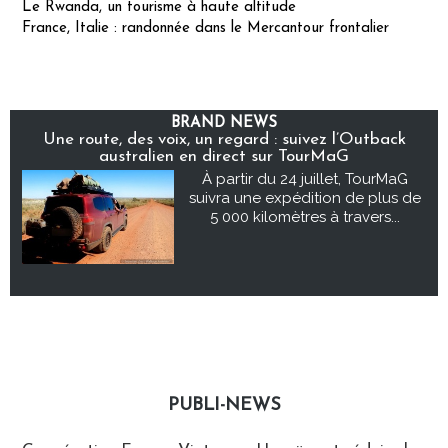
Le Rwanda, un tourisme à haute altitude
France, Italie : randonnée dans le Mercantour frontalier
BRAND NEWS
Une route, des voix, un regard : suivez l’Outback
australien en direct sur TourMaG
À partir du 24 juillet, TourMaG
suivra une expédition de plus de
5 000 kilomètres à travers...
PUBLI-NEWS
Publi-news