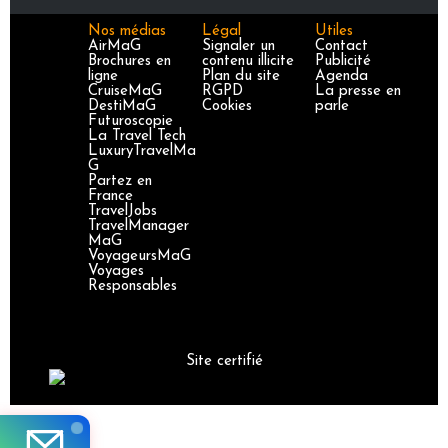
Nos médias
Légal
Utiles
AirMaG
Signaler un
Contact
Brochures en
contenu illicite
Publicité
ligne
Plan du site
Agenda
CruiseMaG
RGPD
La presse en
DestiMaG
Cookies
parle
Futuroscopie
La Travel Tech
LuxuryTravelMa
G
Partez en
France
TravelJobs
TravelManager
MaG
VoyageursMaG
Voyages
Responsables
Site certifié