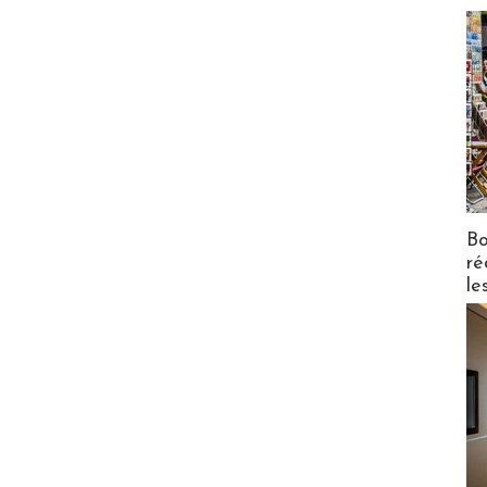
Bo
ré
le