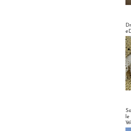
AirMa
Dr
e
Cruise
Sa
le
Wo