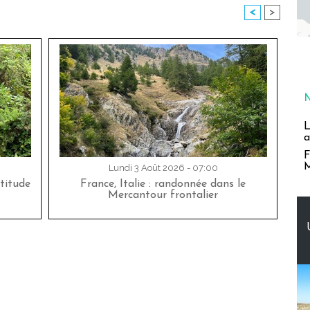
<
>
L
a
F
M
Lundi 3 Août 2026 - 07:00
titude
France, Italie : randonnée dans le
Mercantour frontalier