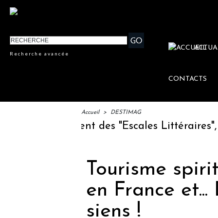
ACTUA
Recherche avancée
CONTACTS
Accueil
>
DESTIMAG
FTM : lancement des "Escales Littéraires", la
Tourisme spiritu
en France et...
siens !