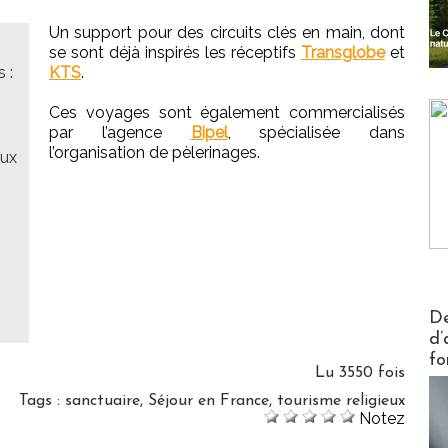
Un support pour des circuits clés en main, dont
se sont déjà inspirés les réceptifs
Transglobe
et
 :
KTS
.
Ces voyages sont également commercialisés
par l’agence
Bipel
, spécialisée dans
l’organisation de pèlerinages.
eux
s
Actus V
De
d’
fo
Lu 3550 fois
Tags
:
sanctuaire
,
Séjour en France
,
tourisme religieux
Notez