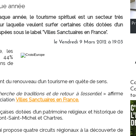
que année
ue année, le tourisme spirituel est un secteur très
Pr
r laquelle veulent surfer certaines cités dotées d’un
pées sous le label "Villes Sanctuaires en France".
le Vendredi 9 Mars 2012 à 19:03
e, les
nt 44%
ons de
Communi
ent du renouveau d’un tourisme en quête de sens.
Co
Ca
rche de traditions et de retour à l’essentiel
» affirme
to
ociation
Villes Sanctuaires en France.
nçaises dotées d’un patrimoine religieux et historique de
nt-Saint-Michel et Chartres.
ui propose quatre circuits régionaux à la découverte de