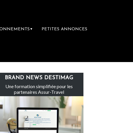
BONNEMENTS
PETITES ANNONCES
▼
inte-Claire rachète Eden Tour
L’accès aux
BRAND NEWS DESTIMAG
Une formation simplifiée pour les
partenaires Assur-Travel