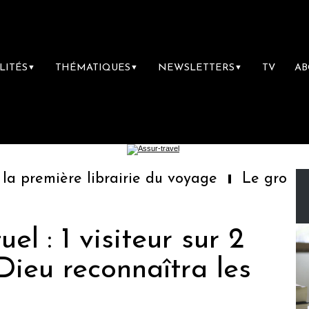
LITÉS
THÉMATIQUES
NEWSLETTERS
TV
A
▼
▼
▼
 première librairie du voyage
Le groupe Sa
el : 1 visiteur sur 2
 Dieu reconnaîtra les