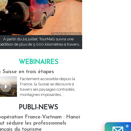
À partir du 24 juillet, TourMaG suivra une
pédition de plus de 5 000 kilomètres à travers...
WEBINAIRES
res
 Suisse en trois étapes
Facilement accessible depuis la
France, la Suisse se découvre à
travers ses paysages contrastés,
montagnes imposantes,...
PUBLI-NEWS
ews
opération France-Vietnam : Hanoï
ut séduire les professionnels
ançais du tourisme