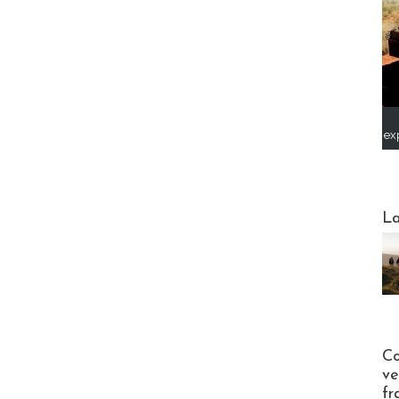
ex
Webinai
La
Publi-n
Co
ve
fr