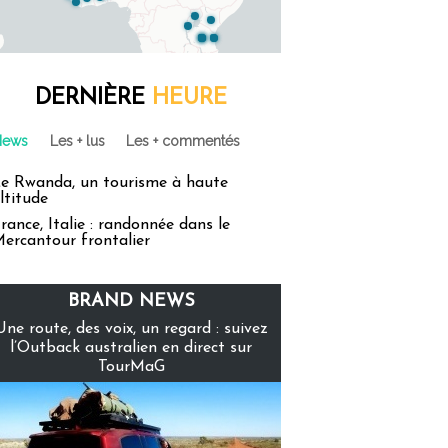
DERNIÈRE
HEURE
News
Les + lus
Les + commentés
e Rwanda, un tourisme à haute
ltitude
rance, Italie : randonnée dans le
ercantour frontalier
BRAND NEWS
Une route, des voix, un regard : suivez
l’Outback australien en direct sur
TourMaG