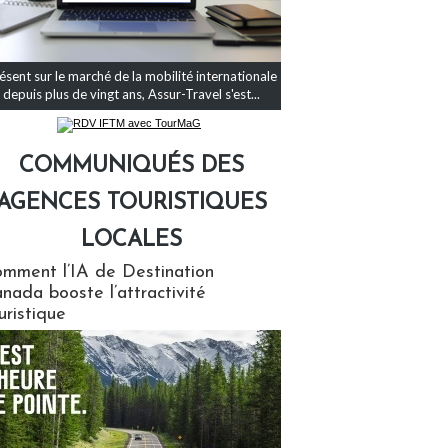
ésent sur le marché de la mobilité internationale
depuis plus de vingt ans, Assur-Travel s'est...
COMMUNIQUÉS DES
AGENCES TOURISTIQUES
LOCALES
qués des agences touristiques locales
mment l’IA de Destination
nada booste l’attractivité
uristique