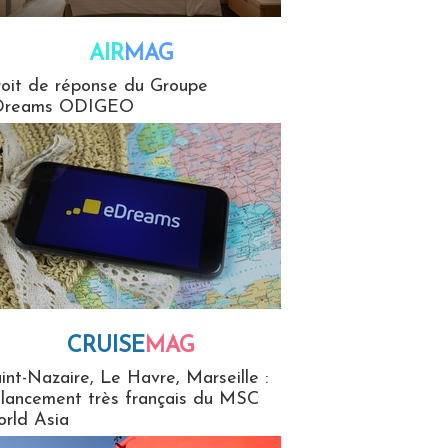
AIR
MAG
G
oit de réponse du Groupe
Dreams ODIGEO
CRUISE
MAG
MaG
int-Nazaire, Le Havre, Marseille :
 lancement très français du MSC
rld Asia