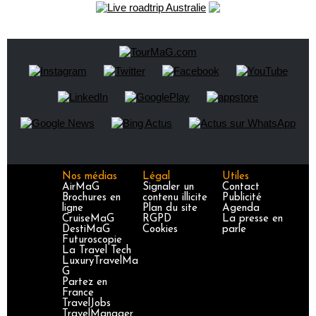
Nos médias
Légal
Utiles
AirMaG
Signaler un
Contact
Brochures en
contenu illicite
Publicité
ligne
Plan du site
Agenda
CruiseMaG
RGPD
La presse en
DestiMaG
Cookies
parle
Futuroscopie
La Travel Tech
LuxuryTravelMa
G
Partez en
France
TravelJobs
TravelManager