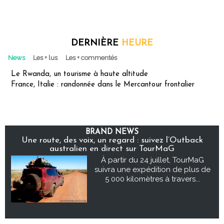
DERNIÈRE
HEURE
News
Les + lus
Les + commentés
Le Rwanda, un tourisme à haute altitude
France, Italie : randonnée dans le Mercantour frontalier
BRAND NEWS
Une route, des voix, un regard : suivez l’Outback
australien en direct sur TourMaG
À partir du 24 juillet, TourMaG
suivra une expédition de plus de
5 000 kilomètres à travers...