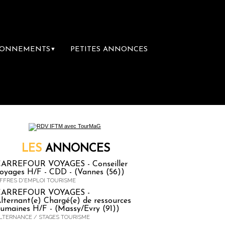
BONNEMENTS
PETITES ANNONCES
▼
mière librairie du voyage
Le groupe Sainte-C
LES
ANNONCES
ARREFOUR VOYAGES - Conseiller
oyages H/F - CDD - (Vannes (56))
FFRES D'EMPLOI TOURISME
CARREFOUR VOYAGES -
lternant(e) Chargé(e) de ressources
umaines H/F - (Massy/Evry (91))
LTERNANCE / STAGES TOURISME