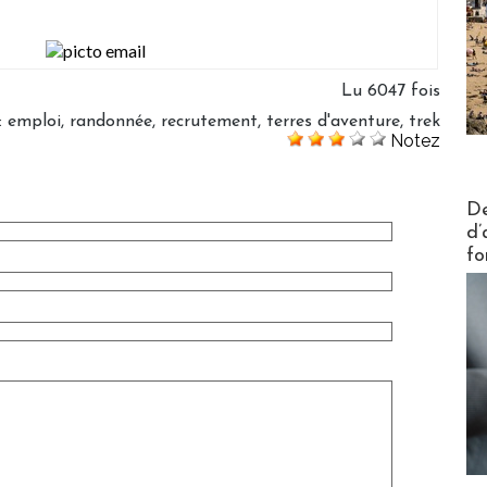
Lu 6047 fois
:
emploi
,
randonnée
,
recrutement
,
terres d'aventure
,
trek
Notez
Actus V
De
d’
fo