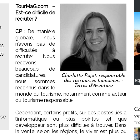
TourMaG.com –
Est-ce difficile de
recruter ?
e
CP :
De manière
globale, nous
n’avons pas de
es
difficultés à
ts
recruter. Nous
recevons
beaucoup de
candidatures,
Charlotte Pajot, responsable
ex
des ressources humaines. -
nous sommes
Terres d'Aventure
reconnus dans le
monde du tourisme, notamment comme acteur
du tourisme responsable.
Publi-n
Co
Cependant, certains profils, sur des postes liés à
ve
ise
l’informatique ou plus pointus tel que
fr
développeur sont plus difficiles à trouver. Dans
la vente, selon les régions, le vivier est plus ou