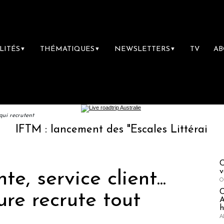
LITÉS
THÉMATIQUES
NEWSLETTERS
TV
A
▼
▼
▼
qui recrutent
: lancement des "Escales Littéraires", la pre
C
v
e, service client...
O
ure recrute tout
A
h
A