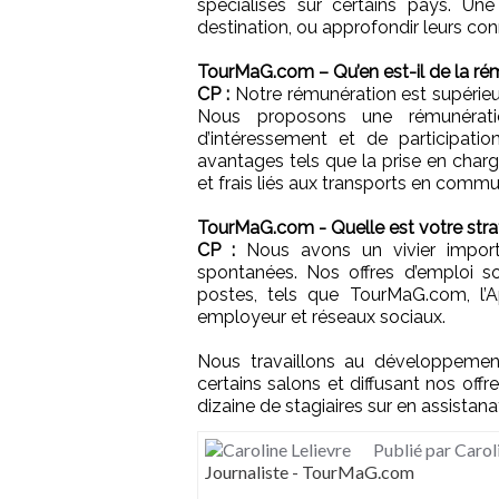
spécialisés sur certains pays. Un
destination, ou approfondir leurs co
TourMaG.com – Qu’en est-il de la ré
CP :
Notre rémunération est supérieur
Nous proposons une rémunératio
d’intéressement et de participatio
avantages tels que la prise en charg
et frais liés aux transports en commu
TourMaG.com - Quelle est votre stra
CP :
Nous avons un vivier impor
spontanées. Nos offres d’emploi so
postes, tels que TourMaG.com, l’A
employeur et réseaux sociaux.
Nous travaillons au développement
certains salons et diffusant nos offr
dizaine de stagiaires sur en assistan
Publié par Carol
Journaliste - TourMaG.com