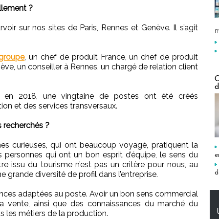
llement ?
oir sur nos sites de Paris, Rennes et Genève. Il s’agit
m
groupe
, un chef de produit France, un chef de produit
ève, un conseiller à Rennes, un chargé de relation client
C
d
, en 2018, une vingtaine de postes ont été créés
on et des services transversaux.
s recherchés ?
s curieuses, qui ont beaucoup voyagé, pratiquent la
 personnes qui ont un bon esprit d’équipe, le sens du
e
e. Être issu du tourisme n’est pas un critère pour nous, au
d
e grande diversité de profil dans l’entreprise.
ces adaptées au poste. Avoir un bon sens commercial
la vente, ainsi que des connaissances du marché du
s les métiers de la production.