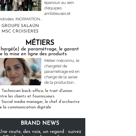
épanouir au sein
d’équipes
ambitieuses et
otivées. INORMATION...
GROUPE SALAÜN
MSC CROISIERES
MÉTIERS
hargé(e) de paramétrage, le garant
e la mise en ligne des produits
Métier méconnu, le
chargé(e) de
paramétrage est en
charge de la saisie
de la production...
Technicien back-office, le trait d'union
ntre les clients et fournisseurs
Social media manager, le chef d’orchestre
e la communication digitale
BRAND NEWS
Une route, des voix, un regard : suivez