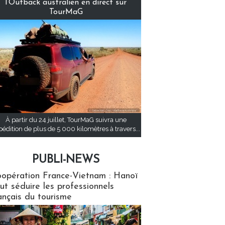
l’Outback australien en direct sur
TourMaG
À partir du 24 juillet, TourMaG suivra une
pédition de plus de 5 000 kilomètres à travers...
PUBLI-NEWS
ews
opération France-Vietnam : Hanoï
ut séduire les professionnels
ançais du tourisme