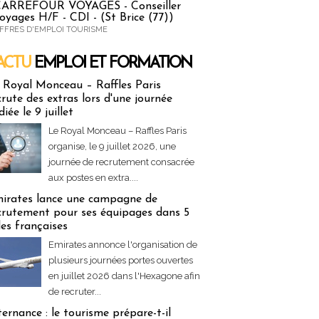
ARREFOUR VOYAGES - Conseiller
oyages H/F - CDI - (St Brice (77))
FFRES D'EMPLOI TOURISME
ACTU
EMPLOI ET FORMATION
 & Formation
 Royal Monceau – Raffles Paris
crute des extras lors d'une journée
diée le 9 juillet
Le Royal Monceau – Raffles Paris
organise, le 9 juillet 2026, une
journée de recrutement consacrée
aux postes en extra....
irates lance une campagne de
crutement pour ses équipages dans 5
lles françaises
Emirates annonce l'organisation de
plusieurs journées portes ouvertes
en juillet 2026 dans l'Hexagone afin
de recruter...
ternance : le tourisme prépare-t-il