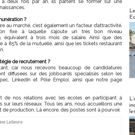
e à deux fois par an, ils partent se former sur une
nnaissances.
Distribu
Le
Ed
munération ?
e au marché, c’est également un facteur d’attractivité.
n fixe à laquelle s’ajoute un très bon niveau
n, équivalent à trois mois de salaire. Ainsi que des
e à 85% de la mutuelle, ainsi que les tickets restaurant
n.
tégie de recrutement ?
tant, car nous recevons beaucoup de candidatures
nt diffusées sur des jobboards spécialisés selon les
pec, LinkedIn et Pôle Emploi, ainsi que notre page
Partez
 de nos relations avec les écoles en participant à
L’
es sur leurs réseaux. Tous les ans, nous accueillons une
in
at de production. Là encore, des postes sont à pourvoir.
le
ine Lelievre