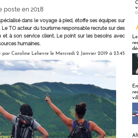
C
v
e poste en 2018
O
spécialisé dans le voyage à pied, étoffe ses équipes sur
. Le TO acteur du tourisme responsable recrute sur des
Emploi
n et à son service client. Le point sur les besoins avec
Le
re
ssources humaines.
dé
é par
Caroline Lelievre
le Mercredi 2 Janvier 2019 à 23:45
Em
re
vi
Al