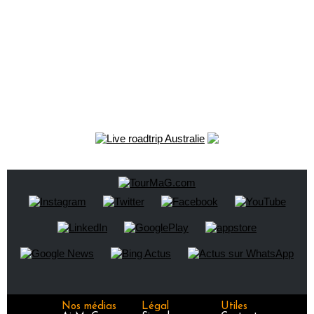
Nos médias
Légal
Utiles