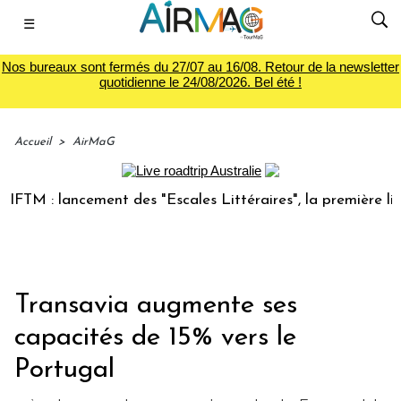
☰
Nos bureaux sont fermés du 27/07 au 16/08. Retour de la newsletter
quotidienne le 24/08/2026. Bel été !
Accueil
>
AirMaG
 : lancement des "Escales Littéraires", la première librairi
Transavia augmente ses
capacités de 15% vers le
Portugal