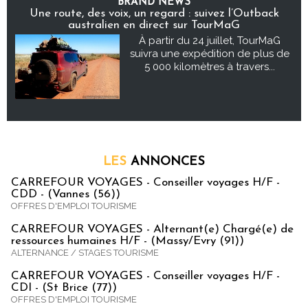
BRAND NEWS
Une route, des voix, un regard : suivez l’Outback
australien en direct sur TourMaG
À partir du 24 juillet, TourMaG
suivra une expédition de plus de
5 000 kilomètres à travers...
LES
ANNONCES
CARREFOUR VOYAGES - Conseiller voyages H/F -
CDD - (Vannes (56))
OFFRES D'EMPLOI TOURISME
CARREFOUR VOYAGES - Alternant(e) Chargé(e) de
ressources humaines H/F - (Massy/Evry (91))
ALTERNANCE / STAGES TOURISME
CARREFOUR VOYAGES - Conseiller voyages H/F -
CDI - (St Brice (77))
OFFRES D'EMPLOI TOURISME