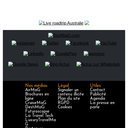
Nos médias
Légal
Utiles
AirMaG
Signaler un
Contact
Brochures en
contenu illicite
Publicité
ligne
Plan du site
Agenda
CruiseMaG
RGPD
La presse en
DestiMaG
Cookies
parle
Futuroscopie
La Travel Tech
LuxuryTravelMa
G