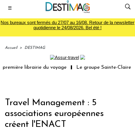
☰
Nos bureaux sont fermés du 27/07 au 16/08. Retour de la newsletter
quotidienne le 24/08/2026. Bel été !
Accueil
>
DESTIMAG
première librairie du voyage
Le groupe Sainte-Claire ra
Travel Management : 5
associations européennes
créent l'ENACT