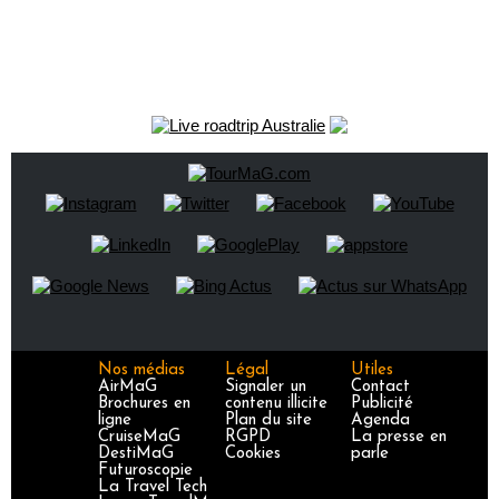
Nos médias
Légal
Utiles
AirMaG
Signaler un
Contact
Brochures en
contenu illicite
Publicité
ligne
Plan du site
Agenda
CruiseMaG
RGPD
La presse en
DestiMaG
Cookies
parle
Futuroscopie
La Travel Tech