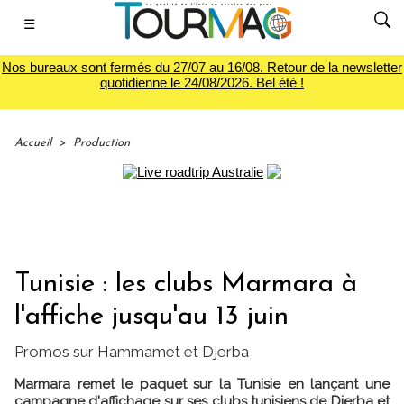
☰
Nos bureaux sont fermés du 27/07 au 16/08. Retour de la newsletter
quotidienne le 24/08/2026. Bel été !
Accueil
>
Production
Tunisie : les clubs Marmara à
l'affiche jusqu'au 13 juin
Promos sur Hammamet et Djerba
Marmara remet le paquet sur la Tunisie en lançant une
campagne d'affichage sur ses clubs tunisiens de Djerba et