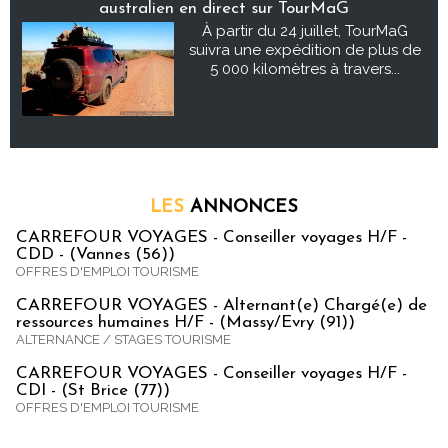
australien en direct sur TourMaG
À partir du 24 juillet, TourMaG
suivra une expédition de plus de
5 000 kilomètres à travers...
LES
ANNONCES
CARREFOUR VOYAGES - Conseiller voyages H/F -
CDD - (Vannes (56))
OFFRES D'EMPLOI TOURISME
CARREFOUR VOYAGES - Alternant(e) Chargé(e) de
ressources humaines H/F - (Massy/Evry (91))
ALTERNANCE / STAGES TOURISME
CARREFOUR VOYAGES - Conseiller voyages H/F -
CDI - (St Brice (77))
OFFRES D'EMPLOI TOURISME