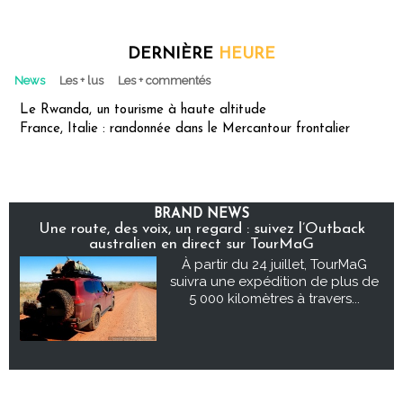
DERNIÈRE
HEURE
News
Les + lus
Les + commentés
Le Rwanda, un tourisme à haute altitude
France, Italie : randonnée dans le Mercantour frontalier
BRAND NEWS
Une route, des voix, un regard : suivez l’Outback
australien en direct sur TourMaG
À partir du 24 juillet, TourMaG
suivra une expédition de plus de
5 000 kilomètres à travers...