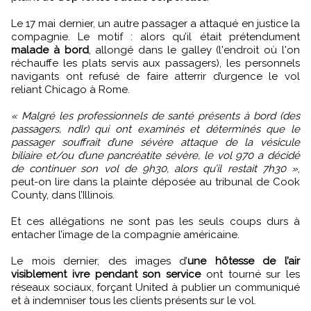
Le 17 mai dernier, un autre passager a attaqué en justice la
compagnie. Le motif : alors qu’il était prétendument
malade à bord
, allongé dans le galley (l'endroit où l'on
réchauffe les plats servis aux passagers), les personnels
navigants ont refusé de faire atterrir d’urgence le vol
reliant Chicago à Rome.
« Malgré les professionnels de santé présents à bord (des
passagers, ndlr) qui ont examinés et déterminés que le
passager souffrait d’une sévère attaque de la vésicule
biliaire et/ou d’une pancréatite sévère, le vol 970 a décidé
de continuer son vol de 9h30, alors qu’il restait 7h30 »
,
peut-on lire dans la plainte déposée au tribunal de Cook
County, dans l’Illinois.
Et ces allégations ne sont pas les seuls coups durs à
entacher l’image de la compagnie américaine.
Le mois dernier, des images d’
une hôtesse de l’air
visiblement ivre pendant son service
ont tourné sur les
réseaux sociaux, forçant United à publier un communiqué
et à indemniser tous les clients présents sur le vol.