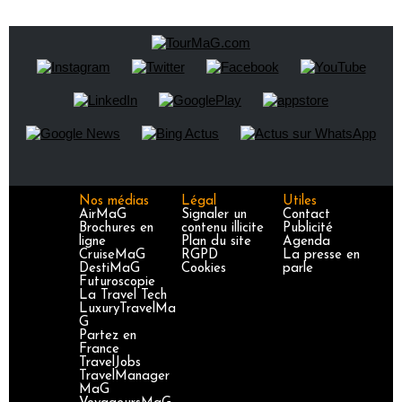
Nos médias
Légal
Utiles
AirMaG
Signaler un
Contact
Brochures en
contenu illicite
Publicité
ligne
Plan du site
Agenda
CruiseMaG
RGPD
La presse en
DestiMaG
Cookies
parle
Futuroscopie
La Travel Tech
LuxuryTravelMa
G
Partez en
France
TravelJobs
TravelManager
MaG