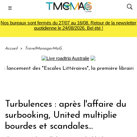
☰
Nos bureaux sont fermés du 27/07 au 16/08. Retour de la newsletter
quotidienne le 24/08/2026. Bel été !
Accueil
>
TravelManagerMaG
cement des "Escales Littéraires", la première librairie du v
Turbulences : après l'affaire du
surbooking, United multiplie
bourdes et scandales...