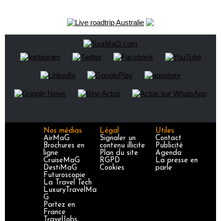
Nos médias
Légal
Utiles
AirMaG
Signaler un
Contact
Brochures en
contenu illicite
Publicité
ligne
Plan du site
Agenda
CruiseMaG
RGPD
La presse en
DestiMaG
Cookies
parle
Futuroscopie
La Travel Tech
LuxuryTravelMa
G
Partez en
France
TravelJobs