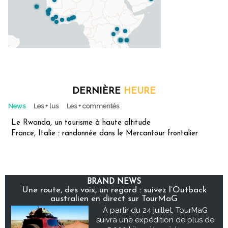
DERNIÈRE
HEURE
News
Les + lus
Les + commentés
Le Rwanda, un tourisme à haute altitude
France, Italie : randonnée dans le Mercantour frontalier
BRAND NEWS
Une route, des voix, un regard : suivez l’Outback
australien en direct sur TourMaG
À partir du 24 juillet, TourMaG
suivra une expédition de plus de