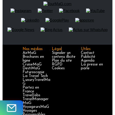
Nos médias
Légal
Utiles
AirMaG
Signaler un
Contact
Brochures en
contenu illicite
Publicité
ligne
Plan du site
Agenda
CruiseMaG
RGPD
La presse en
DestiMaG
Cookies
parle
Futuroscopie
La Travel Tech
LuxuryTravelMa
G
Partez en
France
TravelJobs
TravelManager
MaG
VoyageursMaG
Voyages
Responsables