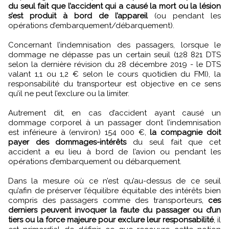
du seul fait que l’accident qui a causé la mort ou la lésion
s’est produit à bord de l’appareil
(ou pendant les
opérations d’embarquement/débarquement).
Concernant l’indemnisation des passagers, lorsque le
dommage ne dépasse pas un certain seuil (128 821 DTS
selon la dernière révision du 28 décembre 2019 - le DTS
valant 1,1 ou 1,2 € selon le cours quotidien du FMI), la
responsabilité du transporteur est objective en ce sens
qu’il ne peut l’exclure ou la limiter.
Autrement dit, en cas d’accident ayant causé un
dommage corporel à un passager dont l’indemnisation
est inférieure à (environ) 154 000 €,
la compagnie doit
payer des dommages-intérêts
du seul fait que cet
accident a eu lieu à bord de l’avion ou pendant les
opérations d’embarquement ou débarquement.
Dans la mesure où ce n’est qu’au-dessus de ce seuil
qu’afin de préserver l’équilibre équitable des intérêts bien
compris des passagers comme des transporteurs,
ces
derniers peuvent invoquer la faute du passager ou d’un
tiers ou la force majeure pour exclure leur responsabilité
, il