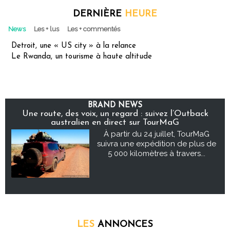
DERNIÈRE
HEURE
News
Les + lus
Les + commentés
Detroit, une « US city » à la relance
Le Rwanda, un tourisme à haute altitude
BRAND NEWS
Une route, des voix, un regard : suivez l’Outback
australien en direct sur TourMaG
À partir du 24 juillet, TourMaG
suivra une expédition de plus de
5 000 kilomètres à travers...
LES
ANNONCES