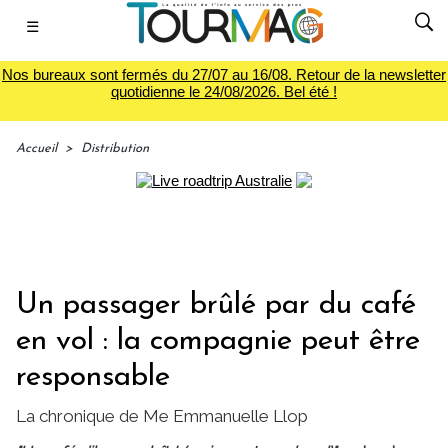
☰
Nos bureaux sont fermés du 27/07 au 16/08. Retour de la newsletter
quotidienne le 24/08/2026. Bel été !
Accueil
>
Distribution
Un passager brûlé par du café
en vol : la compagnie peut être
responsable
La chronique de Me Emmanuelle Llop