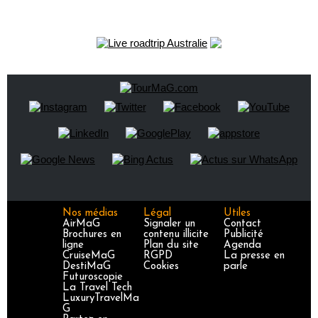
Nos médias
Légal
Utiles
AirMaG
Signaler un
Contact
Brochures en
contenu illicite
Publicité
ligne
Plan du site
Agenda
CruiseMaG
RGPD
La presse en
DestiMaG
Cookies
parle
Futuroscopie
La Travel Tech
LuxuryTravelMa
G