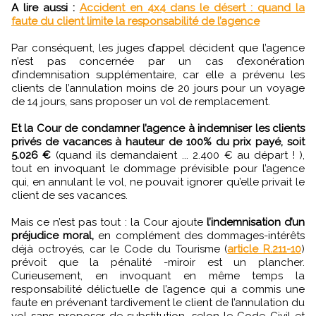
A lire aussi :
Accident en 4x4 dans le désert : quand la
faute du client limite la responsabilité de l’agence
Par conséquent, les juges d’appel décident que l’agence
n’est pas concernée par un cas d’exonération
d’indemnisation supplémentaire, car elle a prévenu les
clients de l’annulation moins de 20 jours pour un voyage
de 14 jours, sans proposer un vol de remplacement.
Et la Cour de condamner l’agence à indemniser les clients
privés de vacances à hauteur de 100% du prix payé, soit
5.026 €
(quand ils demandaient ... 2.400 € au départ ! ),
tout en invoquant le dommage prévisible pour l’agence
qui, en annulant le vol, ne pouvait ignorer qu’elle privait le
client de ses vacances.
Mais ce n’est pas tout : la Cour ajoute
l’indemnisation d’un
préjudice moral,
en complément des dommages-intérêts
déjà octroyés, car le Code du Tourisme (
article R.211-10
)
prévoit que la pénalité -miroir est un plancher.
Curieusement, en invoquant en même temps la
responsabilité délictuelle de l’agence qui a commis une
faute en prévenant tardivement le client de l’annulation du
vol sans proposer de substitution, selon le Code Civil et