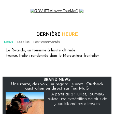
DERNIÈRE
HEURE
News
Les + lus
Les + commentés
Le Rwanda, un tourisme à haute altitude
France, Italie : randonnée dans le Mercantour frontalier
BRAND NEWS
Une route, des voix, un regard : suivez l’Outback
australien en direct sur TourMaG
À partir du 24 juillet, TourMaG
suivra une expédition de plus de
5 000 kilomètres à travers...