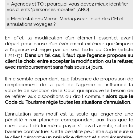
Agences et TO : pourquoi vous devez mieux identifier
vos clients "personnes morales" [ABO]
Manifestations Maroc, Madagascar : quid des CEI et
annulations voyages ?
En effet, la modification d’un élément essentiel avant
départ pour cause d’un événement extérieur qui s’impose
à l’agence est régie par un seul texte du Code (article
L.211-13).
Dans un tel cas, il faut que l’agence propose au
client le choix entre accepter la modification ou la refuser,
avec remboursement sans frais sous 14 jours
.
Il me semble cependant que l’absence de proposition de
remplacement de la part de l’agence ait influencé la
volonté de sanction de la Cour, qui éprouve le besoin de
se référer aux dispositions du droit commun
alors que le
Code du Tourisme règle toutes les situations d’annulation
.
L’annulation sans motif est la seule qui engendre une
pénalité-miroir plancher correspondant aux frais que le
client aurait dû lui-même payer s’il avait annulé, selon le
barème contractuel. Cette pénalité peut être supérieure si
le client démontre un préjudice distinct et supplémentaire.