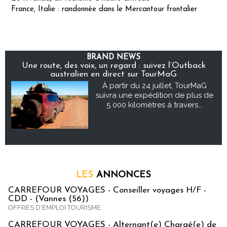
France, Italie : randonnée dans le Mercantour frontalier
BRAND NEWS
Une route, des voix, un regard : suivez l’Outback
australien en direct sur TourMaG
À partir du 24 juillet, TourMaG
suivra une expédition de plus de
5 000 kilomètres à travers...
LES
ANNONCES
CARREFOUR VOYAGES - Conseiller voyages H/F -
CDD - (Vannes (56))
OFFRES D'EMPLOI TOURISME
CARREFOUR VOYAGES - Alternant(e) Chargé(e) de