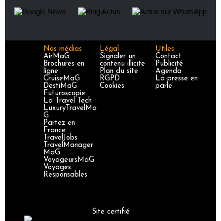
Nos médias
Légal
Utiles
AirMaG
Signaler un
Contact
Brochures en
contenu illicite
Publicité
ligne
Plan du site
Agenda
CruiseMaG
RGPD
La presse en
DestiMaG
Cookies
parle
Futuroscopie
La Travel Tech
LuxuryTravelMa
G
Partez en
France
TravelJobs
TravelManager
MaG
VoyageursMaG
Voyages
Responsables
Site certifié