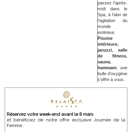
passez l’après-
midi dans le
Spa, à l’abri de
l’agitation du
monde
extérieur.
Piscine
intérieure,
jacuzzi, salle
de fitness,
sauna,
hammam
: une
bulle d’oxygène
s’offre à vous.
Réservez votre week-end avant le 8 mars
et bénéficiez de notre offre exclusive Journée de la
Femme :