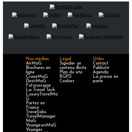
Nos médias
Légal
Utiles
AirMaG
Signaler un
Contact
Brochures en
contenu illicite
Publicité
ligne
Plan du site
Agenda
CruiseMaG
RGPD
La presse en
DestiMaG
Cookies
parle
Futuroscopie
La Travel Tech
LuxuryTravelMa
G
Partez en
France
TravelJobs
TravelManager
MaG
VoyageursMaG
Voyages