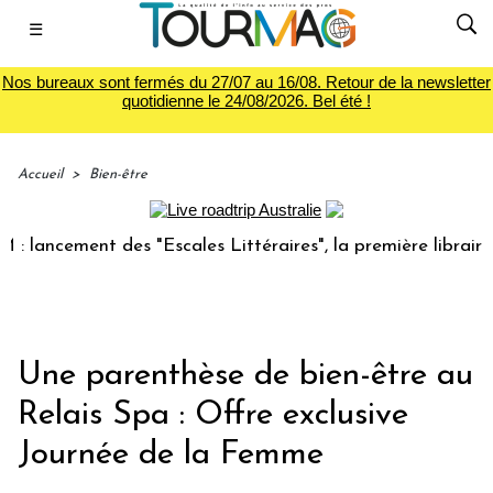
☰
Nos bureaux sont fermés du 27/07 au 16/08. Retour de la newsletter
quotidienne le 24/08/2026. Bel été !
Accueil
>
Bien-être
ancement des "Escales Littéraires", la première librairie du
Une parenthèse de bien-être au
Relais Spa : Offre exclusive
Journée de la Femme