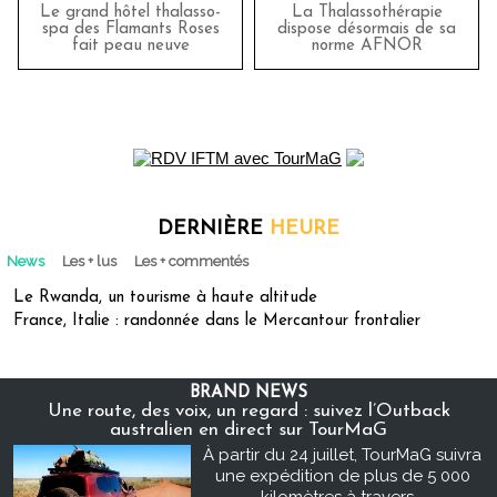
Le grand hôtel thalasso-
La Thalassothérapie
spa des Flamants Roses
dispose désormais de sa
fait peau neuve
norme AFNOR
DERNIÈRE
HEURE
News
Les + lus
Les + commentés
Le Rwanda, un tourisme à haute altitude
France, Italie : randonnée dans le Mercantour frontalier
BRAND NEWS
Une route, des voix, un regard : suivez l’Outback
australien en direct sur TourMaG
À partir du 24 juillet, TourMaG suivra
une expédition de plus de 5 000