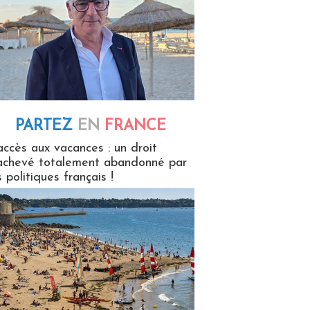
PARTEZ
EN
FRANCE
 en France
accès aux vacances : un droit
achevé totalement abandonné par
s politiques français !