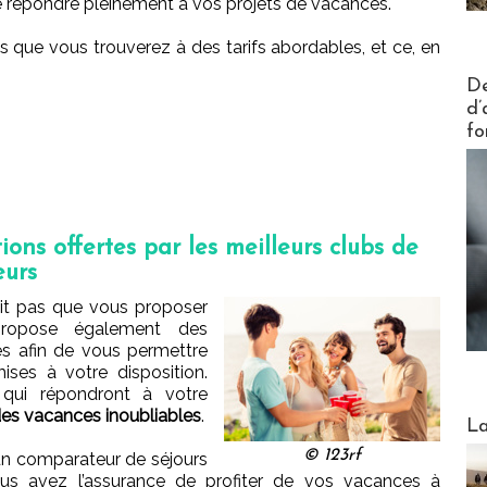
e répondre pleinement à vos projets de vacances.
s que vous trouverez à des tarifs abordables, et ce, en
Actus V
De
d’
fo
ions offertes par les meilleurs clubs de
eurs
it pas que vous proposer
 propose également des
ées afin de vous permettre
ses à votre disposition.
s qui répondront à votre
es vacances inoubliables
.
Webinai
La
© 123rf
’un comparateur de séjours
ous avez l’assurance de profiter de vos vacances à