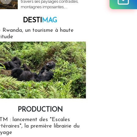
travers ses paysages contrastés,
montagnes imposantes,...
DESTI
MAG
MAG
 Rwanda, un tourisme à haute
titude
PRODUCTION
ion
TM : lancement des "Escales
ttéraires", la première librairie du
oyage