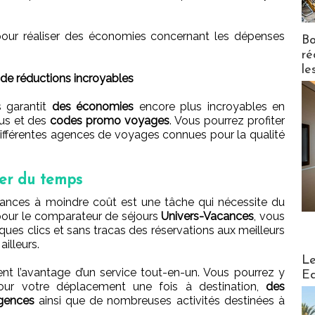
 pour réaliser des économies concernant les dépenses
Bo
ré
le
 de réductions incroyables
 garantit
des économies
encore plus incroyables en
nus et des
codes promo voyages
. Vous pourrez profiter
différentes agences de voyages connues pour la qualité
ner du temps
ances à moindre coût est une tâche qui nécessite du
pour le comparateur de séjours
Univers-Vacances
, vous
ues clics et sans tracas des réservations aux meilleurs
illeurs.
Distribu
Le
t l’avantage d’un service tout-en-un. Vous pourrez y
Ed
pour votre déplacement une fois à destination,
des
gences
ainsi que de nombreuses activités destinées à