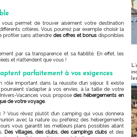
ble
e vous permet de trouver aisément votre destination
fférents critères. Vous pourrez par exemple choisir la
de profiter sans attendre
des offres et bonus
disponibles
nt par sa transparence et sa fiabilité. En effet, les
réels et n’attendent que vous !
Partez
L’
in
aptent parfaitement à vos exigences
le
rôle important dans la réussite d’un séjour. Il existe
ourraient s’adapter à vos envies, à la taille de votre
. Univers-Vacances vous propose
des hébergements en
que de votre voyage
.
x ? Vous rêvez plutôt d’un camping qui vous donnera
mmunion avec la nature ou préférez des hébergements
ours vous garantit les meilleurs plans possibles allant
s.
Des villages, des clubs, des campings clubs
et des