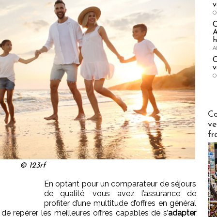
v
O
A
h
A
C
v
O
Publi-n
Co
ve
fr
© 123rf
En optant pour un comparateur de séjours
de qualité, vous avez l’assurance de
profiter d’une multitude d’offres en général
de repérer les meilleures offres capables de s’
adapter