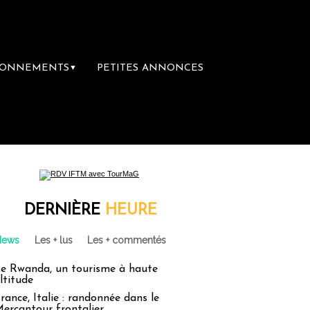
BONNEMENTS
PETITES ANNONCES
▼
 librairie du voyage
Le groupe Sainte-Cla
DERNIÈRE
HEURE
News
Les + lus
Les + commentés
e Rwanda, un tourisme à haute
ltitude
rance, Italie : randonnée dans le
ercantour frontalier