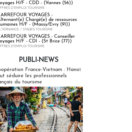
oyages H/F - CDD - (Vannes (56))
FFRES D'EMPLOI TOURISME
CARREFOUR VOYAGES -
lternant(e) Chargé(e) de ressources
umaines H/F - (Massy/Evry (91))
LTERNANCE / STAGES TOURISME
ARREFOUR VOYAGES - Conseiller
oyages H/F - CDI - (St Brice (77))
FFRES D'EMPLOI TOURISME
PUBLI-NEWS
ews
opération France-Vietnam : Hanoï
ut séduire les professionnels
ançais du tourisme