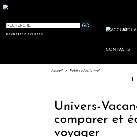
ACTUA
Recherche avancée
CONTACTS
Accueil
>
Publi-rédactionnel
IFTM : la
Univers-Vacanc
comparer et é
voyager