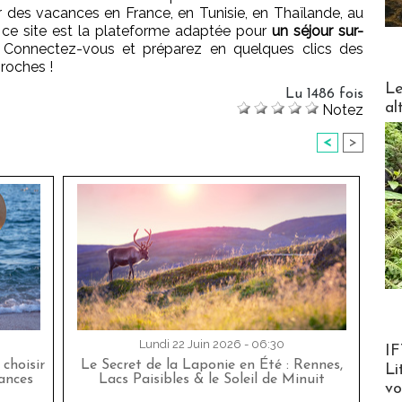
 des vacances en France, en Tunisie, en Thaïlande, au
 ce site est la plateforme adaptée pour
un séjour sur-
. Connectez-vous et préparez en quelques clics des
roches !
DESTI
Le
Lu 1486 fois
al
Notez
<
>
Product
Lundi 22 Juin 2026 - 06:30
IF
choisir
Le Secret de la Laponie en Été : Rennes,
Li
cances
Lacs Paisibles & le Soleil de Minuit
v