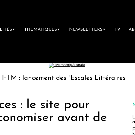
LITÉS
THÉMATIQUES
NEWSLETTERS
TV
A
▼
▼
▼
ncement des "Escales Littéraires", la première
es : le site pour
conomiser avant de
L
a
F
M