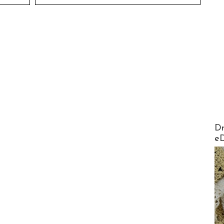
AirMa
Dr
e