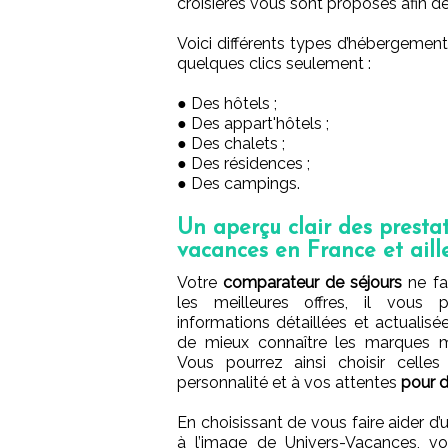
croisières vous sont proposés afin d
Voici différents types d’hébergement
quelques clics seulement :
● Des hôtels ;
● Des appart'hôtels ;
● Des chalets ;
● Des résidences ;
● Des campings.
Un aperçu clair des prestat
vacances en France et aill
Votre
comparateur de séjours
ne fa
les meilleures offres, il vous
informations détaillées et actualis
de mieux connaître les marques mi
Vous pourrez ainsi choisir celle
personnalité et à vos attentes
pour d
En choisissant de vous faire aider d
à l’image de Univers-Vacances, v