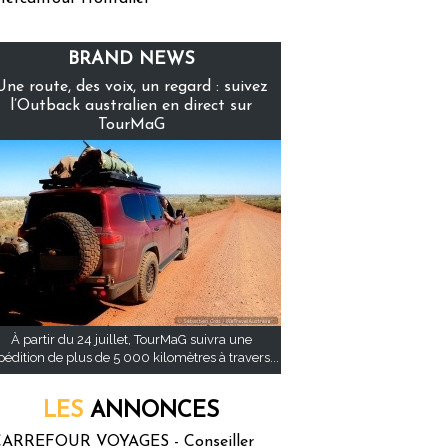
BRAND NEWS
Une route, des voix, un regard : suivez
l’Outback australien en direct sur
TourMaG
À partir du 24 juillet, TourMaG suivra une
pédition de plus de 5 000 kilomètres à travers...
LES
ANNONCES
ARREFOUR VOYAGES - Conseiller