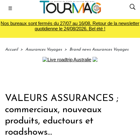
☰
Nos bureaux sont fermés du 27/07 au 16/08. Retour de la newsletter
quotidienne le 24/08/2026. Bel été !
Accueil
>
Assurances Voyages
>
Brand news Assurances Voyages
VALEURS ASSURANCES ;
commerciaux, nouveaux
produits, eductours et
roadshows...