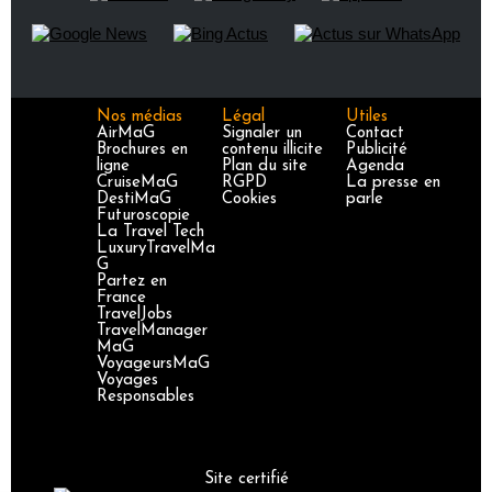
Nos médias
Légal
Utiles
AirMaG
Signaler un
Contact
Brochures en
contenu illicite
Publicité
ligne
Plan du site
Agenda
CruiseMaG
RGPD
La presse en
DestiMaG
Cookies
parle
Futuroscopie
La Travel Tech
LuxuryTravelMa
G
Partez en
France
TravelJobs
TravelManager
MaG
VoyageursMaG
Voyages
Responsables
Site certifié