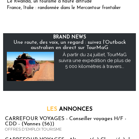
Le Rwanda, un tourisme à haute altitude
France, Italie : randonnée dans le Mercantour frontalier
BRAND NEWS
Une route, des voix, un regard : suivez l’Outback
australien en direct sur TourMaG
À partir du 24 juillet, TourMaG
suivra une expédition de plus de
5 000 kilomètres à travers...
LES
ANNONCES
CARREFOUR VOYAGES - Conseiller voyages H/F -
CDD - (Vannes (56))
OFFRES D'EMPLOI TOURISME