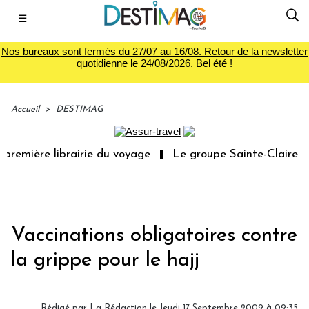
☰
Nos bureaux sont fermés du 27/07 au 16/08. Retour de la newsletter
quotidienne le 24/08/2026. Bel été !
Accueil
>
DESTIMAG
première librairie du voyage
Le groupe Sainte-Claire ra
Vaccinations obligatoires contre
la grippe pour le hajj
Rédigé par
La Rédaction
le Jeudi 17 Septembre 2009 à 09:35