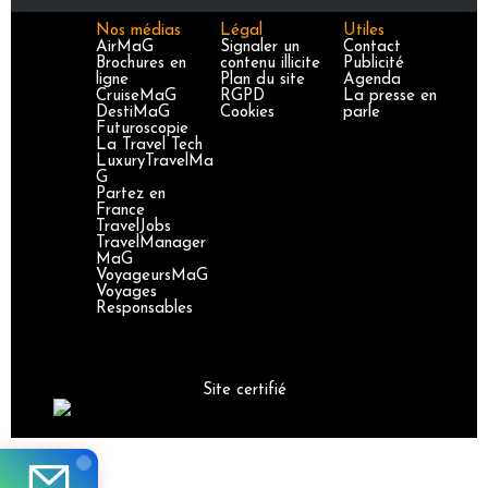
Nos médias
Légal
Utiles
AirMaG
Signaler un
Contact
Brochures en
contenu illicite
Publicité
ligne
Plan du site
Agenda
CruiseMaG
RGPD
La presse en
DestiMaG
Cookies
parle
Futuroscopie
La Travel Tech
LuxuryTravelMa
G
Partez en
France
TravelJobs
TravelManager
MaG
VoyageursMaG
Voyages
Responsables
Site certifié