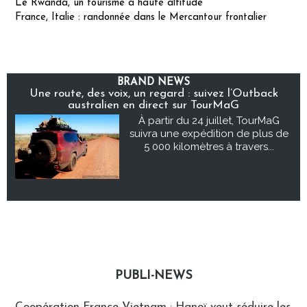
Le Rwanda, un tourisme à haute altitude
France, Italie : randonnée dans le Mercantour frontalier
BRAND NEWS
Une route, des voix, un regard : suivez l’Outback
australien en direct sur TourMaG
À partir du 24 juillet, TourMaG
suivra une expédition de plus de
5 000 kilomètres à travers...
PUBLI-NEWS
Publi-news
Coopération France-Vietnam : Hanoï veut séduire les