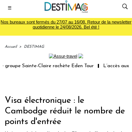
☰
Nos bureaux sont fermés du 27/07 au 16/08. Retour de la newsletter
quotidienne le 24/08/2026. Bel été !
Accueil
>
DESTIMAG
groupe Sainte-Claire rachète Eden Tour
L’accès aux vac
Visa électronique : le
Cambodge réduit le nombre de
points d'entrée