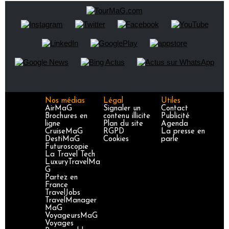
Nos médias
Légal
Utiles
AirMaG
Signaler un
Contact
Brochures en
contenu illicite
Publicité
ligne
Plan du site
Agenda
CruiseMaG
RGPD
La presse en
DestiMaG
Cookies
parle
Futuroscopie
La Travel Tech
LuxuryTravelMa
G
Partez en
France
TravelJobs
TravelManager
MaG
VoyageursMaG
Voyages