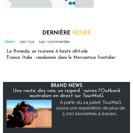
DERNIÈRE
HEURE
News
Les + lus
Les + commentés
Le Rwanda, un tourisme à haute altitude
France, Italie : randonnée dans le Mercantour frontalier
BRAND NEWS
Une route, des voix, un regard : suivez l’Outback
australien en direct sur TourMaG
À partir du 24 juillet, TourMaG
suivra une expédition de plus de
5 000 kilomètres à travers...