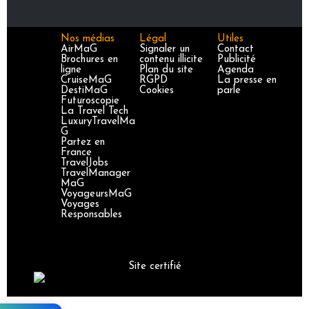
Nos médias
Légal
Utiles
AirMaG
Signaler un
Contact
Brochures en
contenu illicite
Publicité
ligne
Plan du site
Agenda
CruiseMaG
RGPD
La presse en
DestiMaG
Cookies
parle
Futuroscopie
La Travel Tech
LuxuryTravelMa
G
Partez en
France
TravelJobs
TravelManager
MaG
VoyageursMaG
Voyages
Responsables
Site certifié