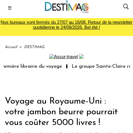
☰
Nos bureaux sont fermés du 27/07 au 16/08. Retour de la newsletter
quotidienne le 24/08/2026. Bel été !
Accueil
>
DESTIMAG
emière librairie du voyage
Le groupe Sainte-Claire rach
Voyage au Royaume-Uni :
votre jambon beurre pourrait
vous coûter 5000 livres !