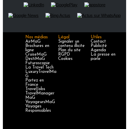
Nos médias
Légal
Utiles
AirMaG
Signaler un
Contact
Brochures en
contenu illicite
Publicité
ligne
Plan du site
Agenda
CruiseMaG
RGPD
La presse en
DestiMaG
Cookies
parle
Futuroscopie
La Travel Tech
LuxuryTravelMa
G
Partez en
France
TravelJobs
TravelManager
MaG
VoyageursMaG
Voyages
Responsables