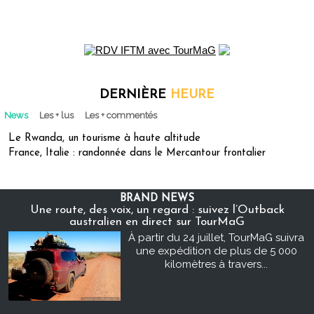
DERNIÈRE
HEURE
News
Les + lus
Les + commentés
Le Rwanda, un tourisme à haute altitude
France, Italie : randonnée dans le Mercantour frontalier
BRAND NEWS
Une route, des voix, un regard : suivez l’Outback
australien en direct sur TourMaG
À partir du 24 juillet, TourMaG suivra
une expédition de plus de 5 000
kilomètres à travers...