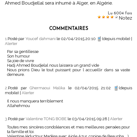
Ahmed Boudjellal sera inhumé à Alger, en Algérie.
Lu 6004 fois
Notez
COMMENTAIRES
1.
Posté par
Youcef dahmani
le 02/04/2015 20:10
(depuis mobile)
|
Alerter
Par sa gentillesse
Son humour
Sa joie de vivre
Hadj Ahmed Boudjelal nous laissera un grand vide
Nous prions Dieu le tout puissant pour l accueillir dans sa vaste
demeure.
2.
Posté par
Ghermaoui Malika
le 02/04/2015 21:02
(depuis
mobile)
|
Alerter
Il nous manquera terriblement
Allahehmou
3.
Posté par
Valentine TONG BOBE
le 03/04/2015 09:28
|
Alerter
Toutes mes sincères condoléances et mes meilleures pensées pour
ta famille et toi.
Valentine (éductour Madère avec Aigle Azur, copine de Beaupha ...)