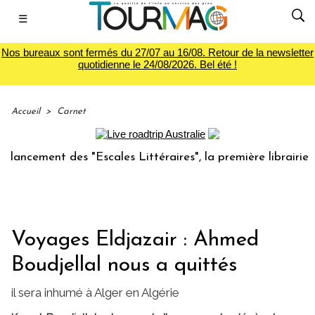
☰
Nos bureaux sont fermés du 27/07 au 16/08. Retour de la newsletter
quotidienne le 24/08/2026. Bel été !
Accueil
>
Carnet
ement des "Escales Littéraires", la première librairie du v
Voyages Eldjazair : Ahmed
Boudjellal nous a quittés
il sera inhumé à Alger en Algérie