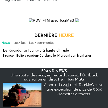
DERNIÈRE
HEURE
News
Les + lus
Les + commentés
Le Rwanda, un tourisme à haute altitude
France, Italie : randonnée dans le Mercantour frontalier
BRAND NEWS
Une route, des voix, un regard : suivez l’Outback
australien en direct sur TourMaG
À partir du 24 juillet, TourMaG suivra
une expédition de plus de 5 000
kilomètres à travers...