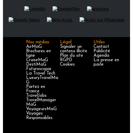
Nos médias
Légal
Utiles
AirMaG
Signaler un
Contact
Brochures en
contenu illicite
Publicité
ligne
Plan du site
Agenda
CruiseMaG
RGPD
La presse en
DestiMaG
Cookies
parle
Futuroscopie
La Travel Tech
LuxuryTravelMa
G
Partez en
France
TravelJobs
TravelManager
MaG
VoyageursMaG
Voyages
Responsables