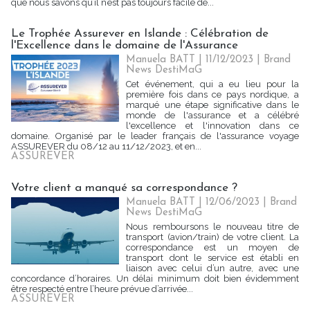
que nous savons qu’il n’est pas toujours facile de...
Le Trophée Assurever en Islande : Célébration de
l'Excellence dans le domaine de l'Assurance
Manuela BATT | 11/12/2023
|
Brand
News DestiMaG
Cet événement, qui a eu lieu pour la
première fois dans ce pays nordique, a
marqué une étape significative dans le
monde de l'assurance et a célébré
l'excellence et l'innovation dans ce
domaine. Organisé par le leader français de l'assurance voyage
ASSUREVER du 08/12 au 11/12/2023, et en...
ASSUREVER
Votre client a manqué sa correspondance ?
Manuela BATT | 12/06/2023
|
Brand
News DestiMaG
Nous remboursons le nouveau titre de
transport (avion/train) de votre client. La
correspondance est un moyen de
transport dont le service est établi en
liaison avec celui d’un autre, avec une
concordance d’horaires. Un délai minimum doit bien évidemment
être respecté entre l’heure prévue d’arrivée...
ASSUREVER