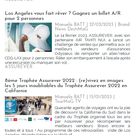
Los Angeles vous fait rêver ? Gagnez un billet A/R
pour 2 personnes
Manuela BATT | 27/02/2023
|
Brand
News DestiMaG
Le 14 février 2023, ASSUREVER, avec son
partenaire AIR TAHITI NUI, a lancé un
challenge de ventes qui permettra aux 10
meilleurs vendeurs d’assurances
Odysseus de remporter un aller/retour
CDG-LAX pour 2 personnes. Râter son embarquement à l’escale après
une excursion ou manquer son vol...
ASSUREVER
8ème Trophée Assurever 2022 : (re)vivez en images
les 5 jours inoubliables du Trophée Assurever 2022 en
Californie
Manuela BATT | 15/01/2023
|
TourMaG TV
Quarante agents de voyages ont eu la joie
de découvrir la Californie du Sud dans le
cadre du Trophée organisé tous les ans
par Assurever pour récompenser ses
meilleurs vendeurs. Bravo encore à
toutes et à tous ! Au programme de ces retrouvailles : visite de Los
Angeles, déambulation sur le Walk of...