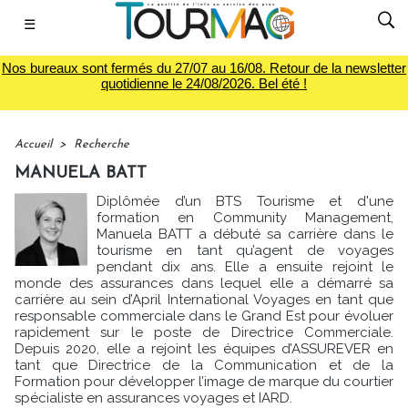
☰
Nos bureaux sont fermés du 27/07 au 16/08. Retour de la newsletter
quotidienne le 24/08/2026. Bel été !
Accueil
>
Recherche
MANUELA BATT
Diplômée d’un BTS Tourisme et d'une
formation en Community Management,
Manuela BATT a débuté sa carrière dans le
tourisme en tant qu’agent de voyages
pendant dix ans. Elle a ensuite rejoint le
monde des assurances dans lequel elle a démarré sa
carrière au sein d’April International Voyages en tant que
responsable commerciale dans le Grand Est pour évoluer
rapidement sur le poste de Directrice Commerciale.
Depuis 2020, elle a rejoint les équipes d’ASSUREVER en
tant que Directrice de la Communication et de la
Formation pour développer l’image de marque du courtier
spécialiste en assurances voyages et IARD.