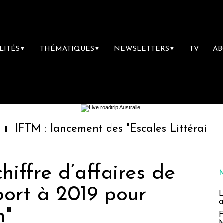
LITÉS
THÉMATIQUES
NEWSLETTERS
TV
A
▼
▼
▼
 lancement des "Escales Littéraires", la prem
hiffre d’affaires de
ort à 2019 pour
L
a
n"
F
M