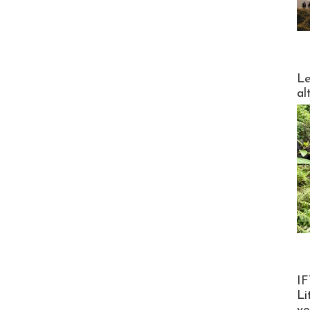
DESTI
Le
al
Product
IF
Li