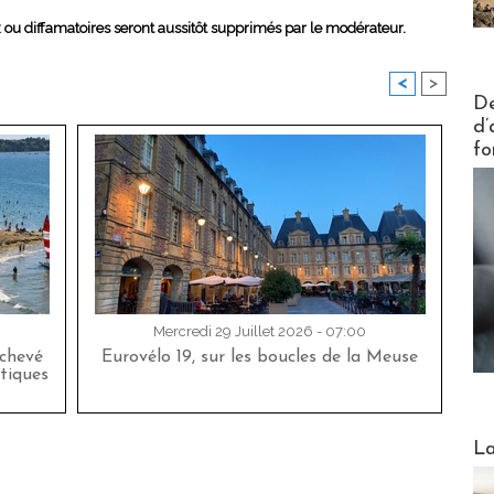
x ou diffamatoires seront aussitôt supprimés par le modérateur.
<
>
Actus V
De
d’
fo
Mercredi 29 Juillet 2026 - 07:00
achevé
Eurovélo 19, sur les boucles de la Meuse
tiques
Webinai
La