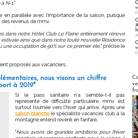
 à N-1.
"
C
v
O
re en parallèle avec l'importance de la saison, puisque
% des revenus de mmv.
A
h
ves dans notre Hôtel Club Le Flaine entièrement rénové
A
n estivale ainsi que dans notre toute nouvelle Résidence
C
 eu une occupation de 90% sur ce premier été,
" précise le
v
O
aient proposés aux vacanciers.
Publi-n
Co
lémentaires, nous visons un chiffre
ve
port à 2019"
fr
Si le pass sanitaire n'a semble-t-il pas
représenté de difficulté particulière, mmv est
surtout tournée vers l'hiver qui arrive. Après une
saison blanche
le spécialiste vacances club à la
montagne entend revenir en fanfare.
"
Nous avons de grandes ambitions pour l’hiver