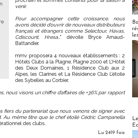
prochain et sommes confiants pour la saison à
on
venir.
Pour accompagner cette croissance, nous
re
Bo
avons décidé d’ouvrir de nouveaux distributeurs
ré
français et étrangers comme Selectour, Havas,
le
Cdiscount, Hresa…
" dévoile Bryce Arnaud-
Battandier.
mmv proposera 4 nouveaux établissements : 2
Hôtels Clubs à la Plagne, Plagne 2000 et L’Hôtel
des Deux Domaines, 1 Résidence Club aux 2
Alpes, les Clarines et La Résidence Club L’étoile
des Sybelles au Corbier.
es, nous visons un chiffre d’affaires de +36% par rapport
fiers du partenariat que nous venons de signer avec
Distribu
. Au même titre que le chef étoilé Cédric Campanella
Le
érationnel des clubs.
Ed
Lu 2419 fois