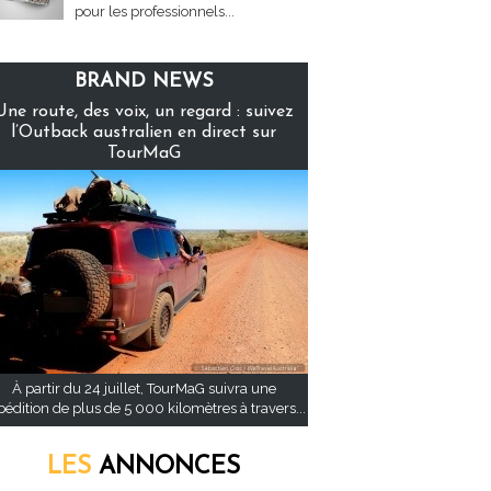
pour les professionnels...
BRAND NEWS
Une route, des voix, un regard : suivez
l’Outback australien en direct sur
TourMaG
À partir du 24 juillet, TourMaG suivra une
pédition de plus de 5 000 kilomètres à travers...
LES
ANNONCES