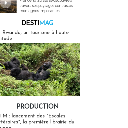
France, la Suisse se découvre à
travers ses paysages contrastés,
montagnes imposantes,...
DESTI
MAG
MAG
 Rwanda, un tourisme à haute
titude
PRODUCTION
ion
TM : lancement des "Escales
ttéraires", la première librairie du