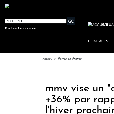
ACTUA
Recherche avancée
CONTACTS
Accueil
>
Partez en France
IFTM :
mmv vise un "c
+36% par rapp
l'hiver prochai