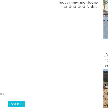
Tags
:
mmv
,
montagne
Notez
Partez
L’
in
le
res