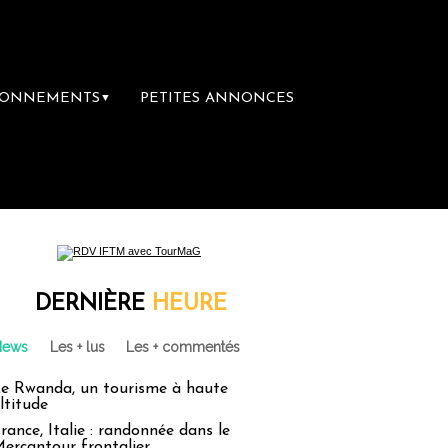
BONNEMENTS
PETITES ANNONCES
▼
ière librairie du voyage
Le groupe Sainte
DERNIÈRE
HEURE
News
Les + lus
Les + commentés
e Rwanda, un tourisme à haute
ltitude
rance, Italie : randonnée dans le
ercantour frontalier