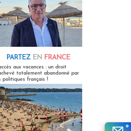
PARTEZ
EN
FRANCE
 en France
accès aux vacances : un droit
achevé totalement abandonné par
s politiques français !