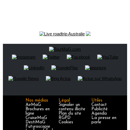
Nos médias
Légal
Utiles
AirMaG
Signaler un
Contact
Brochures en
contenu illicite
Publicité
ligne
Plan du site
Agenda
CruiseMaG
RGPD
La presse en
DestiMaG
Cookies
parle
Futuroscopie