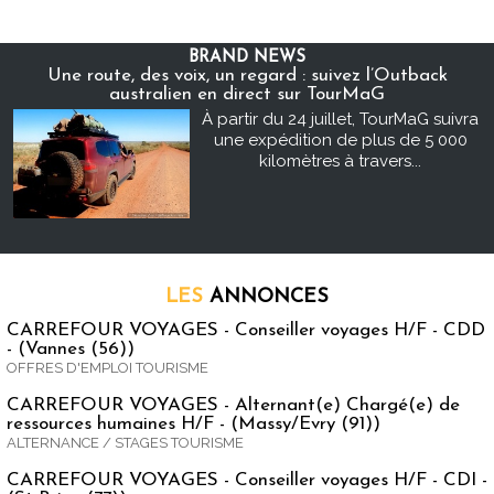
BRAND NEWS
Une route, des voix, un regard : suivez l’Outback
australien en direct sur TourMaG
À partir du 24 juillet, TourMaG suivra
une expédition de plus de 5 000
kilomètres à travers...
LES
ANNONCES
CARREFOUR VOYAGES - Conseiller voyages H/F - CDD
- (Vannes (56))
OFFRES D'EMPLOI TOURISME
CARREFOUR VOYAGES - Alternant(e) Chargé(e) de
ressources humaines H/F - (Massy/Evry (91))
ALTERNANCE / STAGES TOURISME
CARREFOUR VOYAGES - Conseiller voyages H/F - CDI -