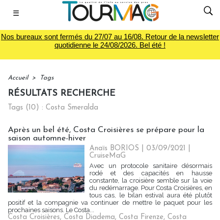
☰
Nos bureaux sont fermés du 27/07 au 16/08. Retour de la newsletter
quotidienne le 24/08/2026. Bel été !
Accueil
>
Tags
RÉSULTATS RECHERCHE
Tags (10) : Costa Smeralda
Après un bel été, Costa Croisières se prépare pour la
saison automne-hiver
Anaïs BORIOS
| 03/09/2021
|
CruiseMaG
Avec un protocole sanitaire désormais
rodé et des capacités en hausse
constante, la croisière semble sur la voie
du redémarrage. Pour Costa Croisières, en
tous cas, le bilan estival aura été plutôt
positif et la compagnie va continuer de mettre le paquet pour les
prochaines saisons. Le Costa...
Costa Croisières
,
Costa Diadema
,
Costa Firenze
,
Costa