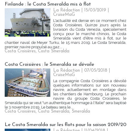
Finlande : le Costa Smeralda mis à flot
La Rédaction
| 15/03/2019
|
CruiseMaG
L'actualité est dense en ce moment chez
Costa Croisières. Quinze jours après la
livraison du Costa Venezia, spécialement
conçu pour le marché chinois, le Costa
Smeralda vient d'être mis à flot, sur le
chantier naval de Meyer Turku, le 15 mars 2019. Le Costa Smeralda,
premier navire propulsé au gaz...
Costa Croisières
,
Costa Smeralda
Costa Croisières : le Smeralda se dévoile
La Rédaction
| 07/05/2018
|
CruiseMaG
La compagnie Costa Croisières a dévoilé
quelques informations sur son nouveau
navire, actuellement en montage dans
les chantiers de Hambourg. Le prochain
navire du groupe Costa Croisières, le
Smeralda qui se veut "un authentique hommage à l'Italie" sera baptisé
le 3 novembre 2019. Le bateau sera le...
Costa Croisières
,
Costa Smeralda
,
Smeralda
Le Costa Smeralda sur les flots pour la saison 2019/20
La Rédaction
| 11/04/2018
|