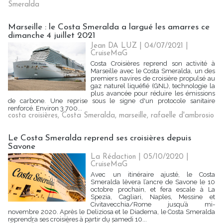
Smeralda
Marseille : le Costa Smeralda a largué les amarres ce
dimanche 4 juillet 2021
Jean DA LUZ
| 04/07/2021
|
CruiseMaG
Costa Croisières reprend son activité à
Marseille avec le Costa Smeralda, un des
premiers navires de croisière propulsé au
gaz naturel liquéfié (GNL), technologie la
plus avancée pour réduire les émissions
de carbone. Une reprise sous le signe d'un protocole sanitaire
renforcé. Environ 3 700...
costa croisières
,
Costa Smeralda
,
marseille
,
rafaelle d'ambrosio
Le Costa Smeralda reprend ses croisières depuis
Savone
La Rédaction
| 05/10/2020
|
CruiseMaG
Avec un itinéraire ajusté, le Costa
Smeralda lèvera l’ancre de Savone le 10
octobre prochain, et fera escale à La
Spezia, Cagliari, Naples, Messine et
Civitavecchia/Rome jusqu’à mi-
novembre 2020. Après le Deliziosa et le Diadema, le Costa Smeralda
reprendra ses croisières à partir du samedi 10...