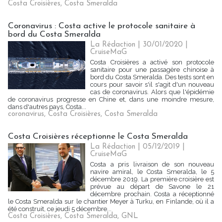
Costa Croisières
,
Costa Smeralda
Coronavirus : Costa active le protocole sanitaire à
bord du Costa Smeralda
La Rédaction
| 30/01/2020
|
CruiseMaG
Costa Croisières a activé son protocole
sanitaire pour une passagère chinoise à
bord du Costa Smeralda. Des tests sont en
cours pour savoir s'il s'agit d'un nouveau
cas de coronavirus. Alors que l'épidémie
de coronavirus progresse en Chine et, dans une moindre mesure,
dans d'autres pays, Costa...
coronavirus
,
Costa Croisières
,
Costa Smeralda
Costa Croisières réceptionne le Costa Smeralda
La Rédaction
| 05/12/2019
|
CruiseMaG
Costa a pris livraison de son nouveau
navire amiral, le Costa Smeralda, le 5
décembre 2019. La première croisière est
prévue au départ de Savone le 21
décembre prochain. Costa a réceptionné
le Costa Smeralda sur le chantier Meyer à Turku, en Finlande, où il a
été construit, ce jeudi 5 décembre...
Costa Croisières
,
Costa Smeralda
,
GNL