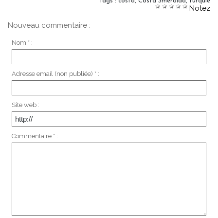
Tags
:
costa
,
Costa Smeralda
,
turquie
Notez
Nouveau commentaire :
Nom * :
Adresse email (non publiée) * :
Site web :
Commentaire * :