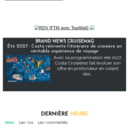
BRAND NEWS CRUISEMAG
Été 2027 : Costa réinvente l’itinéraire de croisière en
véritable expérience de voyage
Avec sa programmation été 2027,
Costa Croisières fait évoluer son
offre en profondeur en créant
des...
DERNIÈRE
HEURE
News
Les + lus
Les + commentés