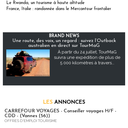
Le Rwanda, un tourisme à haute altitude
France, Italie : randonnée dans le Mercantour frontalier
BRAND NEWS
Une route, des voix, un regard : suivez l’Outback
australien en direct sur TourMaG
À partir du 24 juillet, TourMaG
suivra une expédition de plus de
5 000 kilomètres à travers...
LES
ANNONCES
CARREFOUR VOYAGES - Conseiller voyages H/F -
CDD - (Vannes (56))
OFFRES D'EMPLOI TOURISME