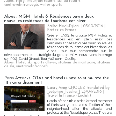
Alpes
,
Hotel
,
mountain resorts
,
ski
,
ski resorts
,
unetravelinfrancegb
,
winter sports
Alpes : MGM Hotels & Résidences ouvre deux
nouvelles résidences de tourisme cet hiver
Saliha Hadj-Djilani | 03/10/2016
|
Partez en France
Créé en 1963, le groupe MGM Hotels et
Résidences est en plein essor ces
dernières années et ouvre deux nouvelles
résidences de tourisme cet hiver dans les
Alpes. Pour tout comprendre sur le
développement et la stratégie du groupe MGM, nous avons interrogé
son PDG, David Giraud. TourMaG.com - Quelle...
Alpes
,
Hotel
,
ski
,
sports d'hiver
,
stations de montagne
,
stations
de ski
,
unetravelinfrancefr
Paris Attacks: OTAs and hotels unite to stimulate the
11th arrondissement
Laury-Anne CHOLEZ translated by
Joséphine Foucher | 25/04/2016
|
Travel In France (English)
Hotels of the 11th district (arrondissement)
of Paris worry about a disaffection of their
neighborhood after the attacks and
protests at the République plaza. They are