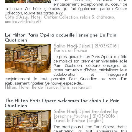
emplacement exceptionnel au cœur de
la nature. Cet hôtel 5 étoiles, qui fait également partie d'Oetker
Collection, rouvre ses portes le 22...
Côte d'Azur
,
Hotel
,
Oetker Collection
,
relais & châteaux
,
unetravelinfrancefr
Le Hilton Paris Opéra accueille l'enseigne Le Pain
Quotidien
Saliha Hadj-Djilani | 21/03/2016
|
Partez en France
Le prestigieux Hilton Paris Opera, qui fête
ce mois-ci son premier anniversaire, et le
Pain Quotidien, célèbre enseigne de
restaurant-table d’hôtes, officialisent leur
collaboration et inaugurent
conjointement le tout premier Pain Quotidien au sein d’un
établissement hôtelier. Ce nouvel espace de...
Hilton
,
Hotel
,
Ile de France
,
Paris
,
restaurant
The Hilton Paris Opera welcomes the chain Le Pain
Quotidien
Saliha Hadj-Djilani translated by
Joséphine Foucher | 21/03/2016
|
Travel In France (English)
The prestigious Hilton Paris Opera, that is
celebrating its first anniversary this