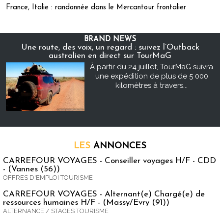
France, Italie : randonnée dans le Mercantour frontalier
BRAND NEWS
Une route, des voix, un regard : suivez l’Outback
australien en direct sur TourMaG
À partir du 24 juillet, TourMaG suivra
une expédition de plus de 5 000
kilomètres à travers...
LES
ANNONCES
CARREFOUR VOYAGES - Conseiller voyages H/F - CDD
- (Vannes (56))
OFFRES D'EMPLOI TOURISME
CARREFOUR VOYAGES - Alternant(e) Chargé(e) de
ressources humaines H/F - (Massy/Evry (91))
ALTERNANCE / STAGES TOURISME