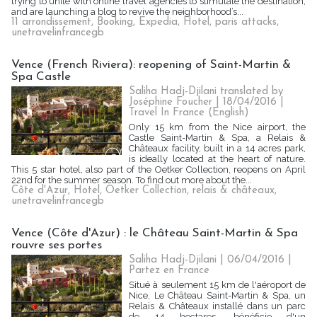
trying to unite with online travel agencies to stimulate the destination,
and are launching a blog to revive the neighborhood’s...
11 arrondissement
,
Booking
,
Expedia
,
Hotel
,
paris attacks
,
unetravelinfrancegb
Vence (French Riviera): reopening of Saint-Martin &
Spa Castle
Saliha Hadj-Djilani translated by
Joséphine Foucher | 18/04/2016
|
Travel In France (English)
Only 15 km from the Nice airport, the
Castle Saint-Martin & Spa, a Relais &
Châteaux facility, built in a 14 acres park,
is ideally located at the heart of nature.
This 5 star hotel, also part of the Oetker Collection, reopens on April
22nd for the summer season. To find out more about the...
Côte d'Azur
,
Hotel
,
Oetker Collection
,
relais & châteaux
,
unetravelinfrancegb
Vence (Côte d'Azur) : le Château Saint-Martin & Spa
rouvre ses portes
Saliha Hadj-Djilani | 06/04/2016
|
Partez en France
Situé à seulement 15 km de l'aéroport de
Nice, Le Château Saint-Martin & Spa, un
Relais & Châteaux installé dans un parc
de 14 hectares, bénéficie d'un