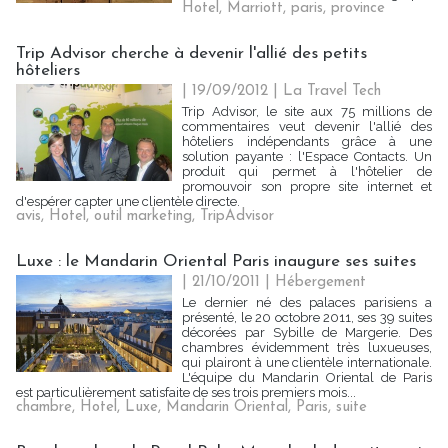
Hotel
,
Marriott
,
paris
,
province
Trip Advisor cherche à devenir l'allié des petits
hôteliers
| 19/09/2012
|
La Travel Tech
Trip Advisor, le site aux 75 millions de
commentaires veut devenir l'allié des
hôteliers indépendants grâce à une
solution payante : l'Espace Contacts. Un
produit qui permet à l'hôtelier de
promouvoir son propre site internet et
d'espérer capter une clientèle directe.
avis
,
Hotel
,
outil marketing
,
TripAdvisor
Luxe : le Mandarin Oriental Paris inaugure ses suites
| 21/10/2011
|
Hébergement
Le dernier né des palaces parisiens a
présenté, le 20 octobre 2011, ses 39 suites
décorées par Sybille de Margerie. Des
chambres évidemment très luxueuses,
qui plairont à une clientèle internationale.
L'équipe du Mandarin Oriental de Paris
est particulièrement satisfaite de ses trois premiers mois...
chambre
,
Hotel
,
Luxe
,
Mandarin Oriental
,
Paris
,
suite