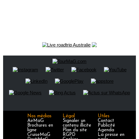
Nos médias
Légal
Utiles
AirMaG
Signaler un
Contact
Brochures en
contenu illicite
Publicité
ligne
Plan du site
Agenda
CruiseMaG
RGPD
La presse en