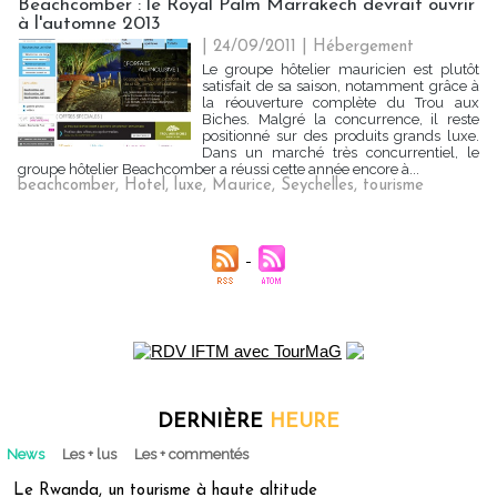
Beachcomber : le Royal Palm Marrakech devrait ouvrir
à l'automne 2013
| 24/09/2011
|
Hébergement
Le groupe hôtelier mauricien est plutôt
satisfait de sa saison, notamment grâce à
la réouverture complète du Trou aux
Biches. Malgré la concurrence, il reste
positionné sur des produits grands luxe.
Dans un marché très concurrentiel, le
groupe hôtelier Beachcomber a réussi cette année encore à...
beachcomber
,
Hotel
,
luxe
,
Maurice
,
Seychelles
,
tourisme
DERNIÈRE
HEURE
News
Les + lus
Les + commentés
Le Rwanda, un tourisme à haute altitude