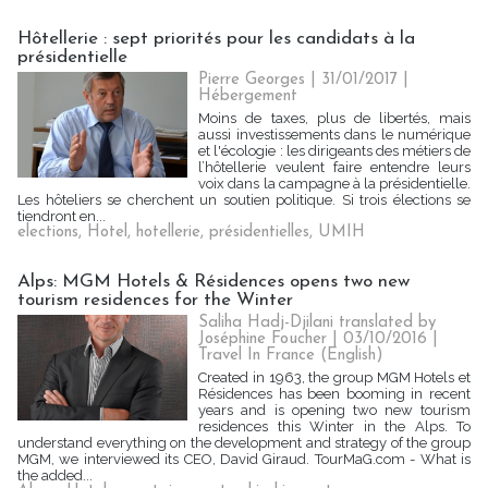
Hôtellerie : sept priorités pour les candidats à la
présidentielle
Pierre Georges
| 31/01/2017
|
Hébergement
Moins de taxes, plus de libertés, mais
aussi investissements dans le numérique
et l'écologie : les dirigeants des métiers de
l’hôtellerie veulent faire entendre leurs
voix dans la campagne à la présidentielle.
Les hôteliers se cherchent un soutien politique. Si trois élections se
tiendront en...
elections
,
Hotel
,
hotellerie
,
présidentielles
,
UMIH
Alps: MGM Hotels & Résidences opens two new
tourism residences for the Winter
Saliha Hadj-Djilani translated by
Joséphine Foucher | 03/10/2016
|
Travel In France (English)
Created in 1963, the group MGM Hotels et
Résidences has been booming in recent
years and is opening two new tourism
residences this Winter in the Alps. To
understand everything on the development and strategy of the group
MGM, we interviewed its CEO, David Giraud. TourMaG.com - What is
the added...