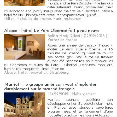
month, and Le Pain Quotidien, the famous
café-restaurant brand, formalized their
collaboration and jointly inaugurated the first Pain Quotidien inside a
hotel facility. This new cafe-restaurant expands over 150 m²...
Hilton
,
Hotel
,
Ile de France
,
Paris
,
restaurant
Alsace : l’hôtel Le Parc Obernai fait peau neuve
Saliha Hadj-Djilani | 02/02/2016
|
Partez en France
Après une année de travaux, l’hôtel 4
étoiles Le Parc situé à Obernai, à 20
minutes de Strasbourg, vient de rouvrir
ses portes. 300 000 euros de travaux
auront été nécessaires pour rénover les
62 Chambres et suites du Parc**** Obernai. Peintures, mobiliers,
luminaires, moquettes, l’installation de...
Alsace
,
Hotel
,
renovation
,
Strasbourg
Marriott : le groupe américain veut s'implanter
durablement sur le marché français
| 14/12/2012
|
Hébergement
Marriott souhaite accélérer son
développement en Europe et notamment
en France, avec plusieurs ouvertures
programmées, et le lancement d'une
nouvelle collection : les hôtels Autograph.