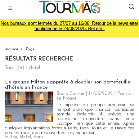
☰
Nos bureaux sont fermés du 27/07 au 16/08. Retour de la newsletter
quotidienne le 24/08/2026. Bel été !
Accueil
>
Tags
RÉSULTATS RECHERCHE
Tags (16) : Hotel
Le groupe Hilton s’apprête à doubler son portefeuille
d’hôtels en France
Bruno Courtin
| 14/03/2022
|
Partez
en France
Le pipeline du groupe américain se
remplit alors que l’horizon touristique
semble s’éclaircir. Il prévoit une
soixantaine d’ouverture dans toute
l’Europe, rien que cette année. Après
quelques implantations fortes à Paris, Lyon, Tours et Le Havre ces
derniers mois, d’autres ouvertures mythiques sont...
Hilton
,
Hotel
,
Paris