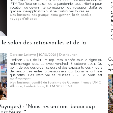
v
IFTM Top Resa en raison de la pandémie, l’outil HtoH a pour
O
vocation de devenir le compagnon du voyageur d’affaires
grâce à une application où il peut retrouver toutes les...
bleu business
,
cds groupe
,
dimo gestion
,
htoh
,
notilus
,
A
voyage d'affaires
h
A
C
v
O
le salon des retrouvailles et de la
Caroline Lelievre
| 10/10/2021
|
Distribution
Publi-n
Co
L'édition 2021, de l'IFTM Top Resa, placée sous le signe du
redémarrage, s'est achevée vendredi 8 octobre 2021. Du
ve
point de vue des organisateurs et des exposants, ces 4 jours
fr
de rencontres entre professionnels du tourisme ont été
qualitatifs. Des retrouvailles réussies ? « Le bilan est
extrêmement...
bleu business
,
comité du tourisme de Guyane
,
France DMC
Alliance
,
Frédéric lorin
,
IFTM 2021
,
SNCF
 Voyages) : "Nous ressentons beaucoup
orateurs..."