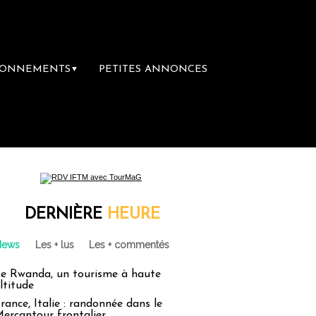
BONNEMENTS
PETITES ANNONCES
▼
DERNIÈRE
HEURE
News
Les + lus
Les + commentés
e Rwanda, un tourisme à haute
ltitude
rance, Italie : randonnée dans le
ercantour frontalier