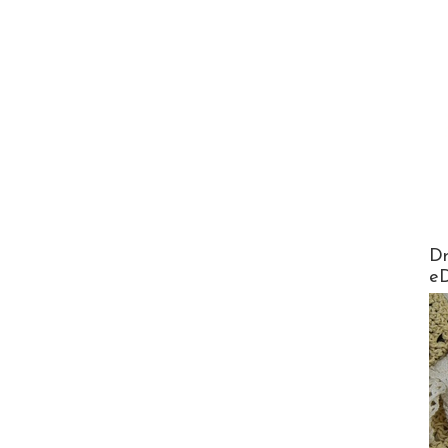
AirMa
Dr
e