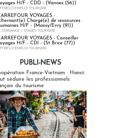
oyages H/F - CDD - (Vannes (56))
FFRES D'EMPLOI TOURISME
CARREFOUR VOYAGES -
lternant(e) Chargé(e) de ressources
umaines H/F - (Massy/Evry (91))
LTERNANCE / STAGES TOURISME
ARREFOUR VOYAGES - Conseiller
oyages H/F - CDI - (St Brice (77))
FFRES D'EMPLOI TOURISME
PUBLI-NEWS
ews
opération France-Vietnam : Hanoï
ut séduire les professionnels
ançais du tourisme