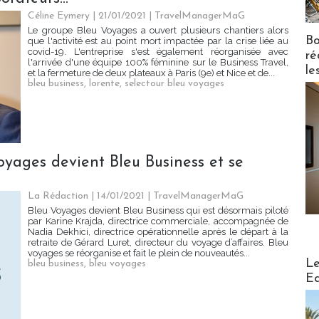
Céline Eymery
| 21/01/2021
|
TravelManagerMaG
Le groupe Bleu Voyages a ouvert plusieurs chantiers alors
Bo
que l'activité est au point mort impactée par la crise liée au
covid-19. L'entreprise s'est également réorganisée avec
ré
l'arrivée d'une équipe 100% féminine sur le Business Travel,
le
et la fermeture de deux plateaux à Paris (9e) et Nice et de...
bleu business
,
lorente
,
selectour bleu voyages
Voyages devient Bleu Business et se
La Rédaction
| 14/01/2021
|
TravelManagerMaG
Bleu Voyages devient Bleu Business qui est désormais piloté
par Karine Krajda, directrice commerciale, accompagnée de
Nadia Dekhici, directrice opérationnelle après le départ à la
retraite de Gérard Luret, directeur du voyage d’affaires. Bleu
voyages se réorganise et fait le plein de nouveautés...
Distribu
Le
bleu business
,
bleu voyages
Ed