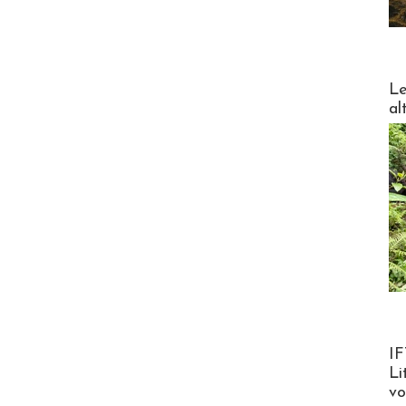
DESTI
Le
al
Product
IF
Li
v