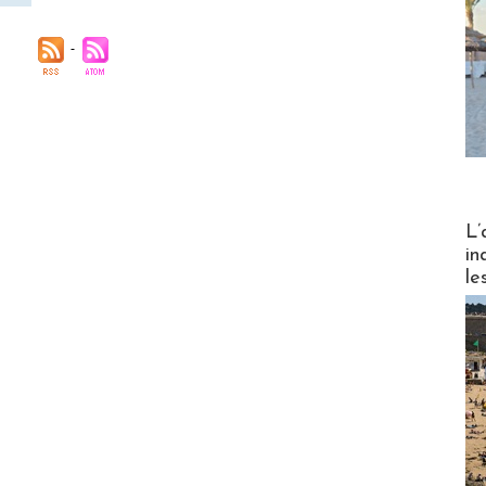
Partez
L’
in
le