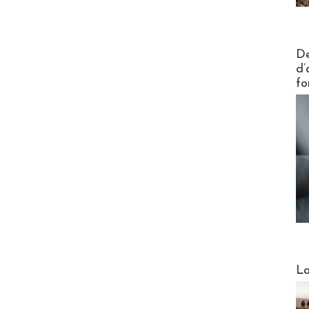
Actus V
De
d’
fo
Webinai
La