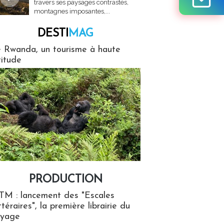
travers ses paysages contrastés,
montagnes imposantes,...
DESTI
MAG
MAG
 Rwanda, un tourisme à haute
titude
PRODUCTION
ion
TM : lancement des "Escales
ttéraires", la première librairie du
oyage