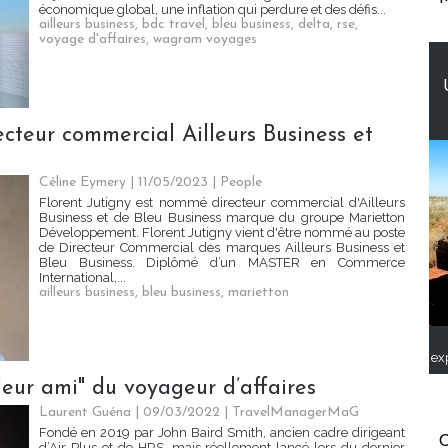
économique global, une inflation qui perdure et des défis...
ailleurs business
,
bdc travel
,
bleu business
,
delta
,
rse
,
voyage d'affaires
,
wagram voyages
cteur commercial Ailleurs Business et
Céline Eymery
| 11/05/2023
|
People
Florent Jutigny est nommé directeur commercial d'Ailleurs
Business et de Bleu Business marque du groupe Marietton
Développement. Florent Jutigny vient d'être nommé au poste
de Directeur Commercial des marques Ailleurs Business et
Bleu Business. Diplômé d’un MASTER en Commerce
International,...
ailleurs business
,
bleu business
,
marietton
ex
leur ami" du voyageur d’affaires
Laurent Guéna
| 09/03/2022
|
TravelManagerMaG
Fondé en 2019 par John Baird Smith, ancien cadre dirigeant
C
d’Air Plus et de HRS, mais réellement lancé lors du dernier