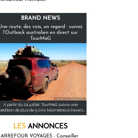
BRAND NEWS
Une route, des voix, un regard : suivez
l’Outback australien en direct sur
TourMaG
À partir du 24 juillet, TourMaG suivra une
pédition de plus de 5 000 kilomètres à travers...
LES
ANNONCES
ARREFOUR VOYAGES - Conseiller