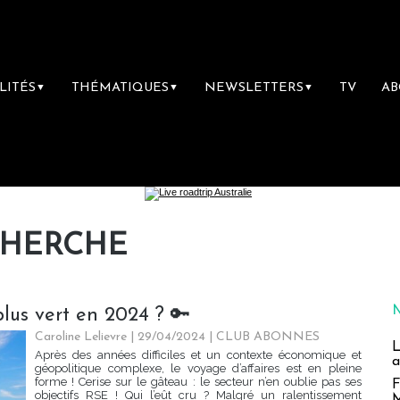
LITÉS
THÉMATIQUES
NEWSLETTERS
TV
A
▼
▼
▼
CHERCHE
plus vert en 2024 ? 🔑
Caroline Lelievre
| 29/04/2024
|
CLUB ABONNES
L
Après des années difficiles et un contexte économique et
a
géopolitique complexe, le voyage d’affaires est en pleine
forme ! Cerise sur le gâteau : le secteur n’en oublie pas ses
F
objectifs RSE ! Qui l’eût cru ? Malgré un ralentissement
M