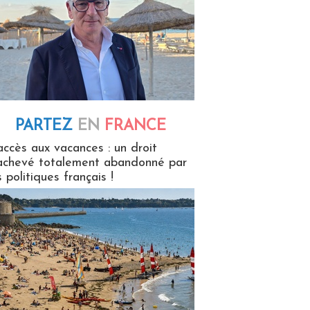
PARTEZ
EN
FRANCE
 en France
accès aux vacances : un droit
achevé totalement abandonné par
s politiques français !