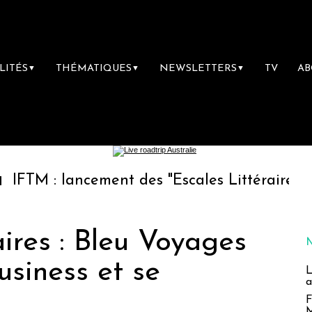
LITÉS
THÉMATIQUES
NEWSLETTERS
TV
A
▼
▼
▼
lancement des "Escales Littéraires", la premi
ires : Bleu Voyages
usiness et se
L
a
F
M