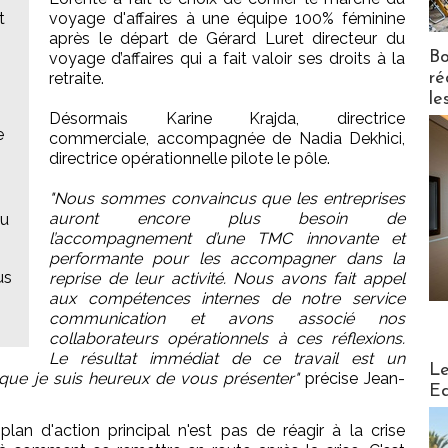
t
voyage d'affaires à une équipe 100% féminine
après le départ de Gérard Luret directeur du
Bo
voyage d’affaires qui a fait valoir ses droits à la
ré
retraite.
le
Désormais Karine Krajda, directrice
e
commerciale, accompagnée de Nadia Dekhici,
directrice opérationnelle pilote le pôle.
"Nous sommes convaincus que les entreprises
auront encore plus besoin de
eu
l’accompagnement d’une TMC innovante et
performante pour les accompagner dans la
us
reprise de leur activité. Nous avons fait appel
aux compétences internes de notre service
communication et avons associé nos
collaborateurs opérationnels à ces réflexions.
Le résultat immédiat de ce travail est un
Distribu
Le
ue je suis heureux de vous présenter"
précise Jean-
Ed
 plan d'action principal n'est pas de réagir à la crise