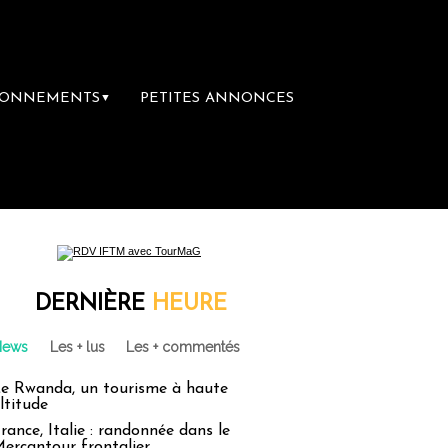
BONNEMENTS
PETITES ANNONCES
▼
ère librairie du voyage
Le groupe Sainte-C
DERNIÈRE
HEURE
News
Les + lus
Les + commentés
e Rwanda, un tourisme à haute
ltitude
rance, Italie : randonnée dans le
ercantour frontalier