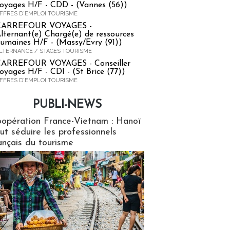
oyages H/F - CDD - (Vannes (56))
FFRES D'EMPLOI TOURISME
CARREFOUR VOYAGES -
lternant(e) Chargé(e) de ressources
umaines H/F - (Massy/Evry (91))
LTERNANCE / STAGES TOURISME
ARREFOUR VOYAGES - Conseiller
oyages H/F - CDI - (St Brice (77))
FFRES D'EMPLOI TOURISME
PUBLI-NEWS
ews
opération France-Vietnam : Hanoï
ut séduire les professionnels
ançais du tourisme