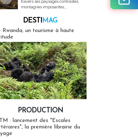
travers ses paysages contrastés,
montagnes imposantes,...
DESTI
MAG
MAG
 Rwanda, un tourisme à haute
titude
PRODUCTION
ion
TM : lancement des "Escales
ttéraires", la première librairie du
oyage