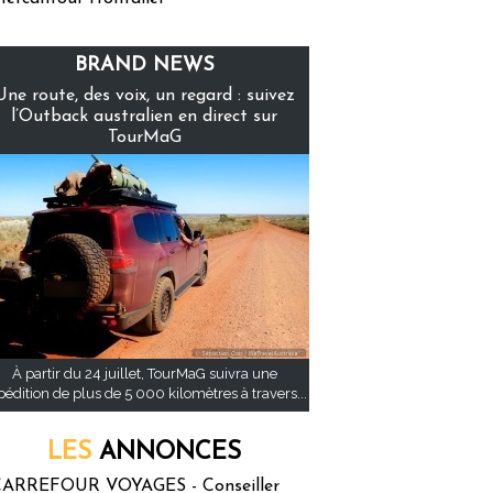
BRAND NEWS
Une route, des voix, un regard : suivez
l’Outback australien en direct sur
TourMaG
À partir du 24 juillet, TourMaG suivra une
pédition de plus de 5 000 kilomètres à travers...
LES
ANNONCES
ARREFOUR VOYAGES - Conseiller