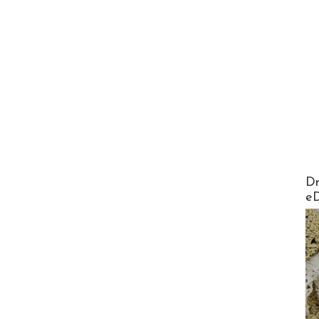
AirMa
Dr
e