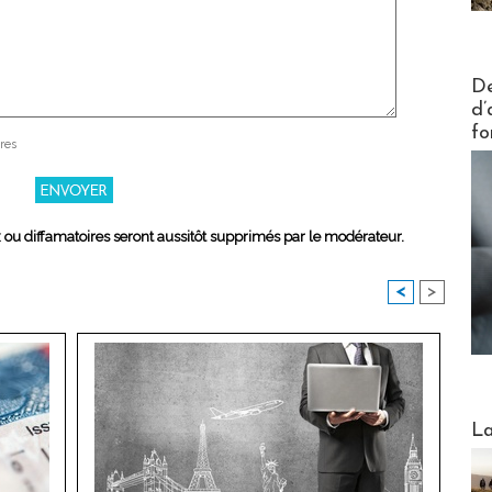
Actus V
De
d’
fo
res
x ou diffamatoires seront aussitôt supprimés par le modérateur.
<
>
Webinai
La