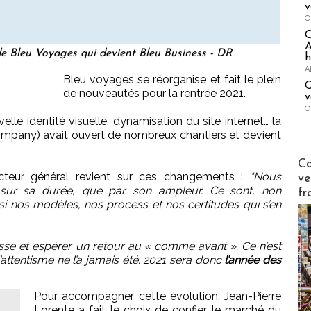
v
O
A
 de Bleu Voyages qui devient Bleu Business - DR
h
A
Bleu voyages se réorganise et fait le plein
C
de nouveautés pour la rentrée 2021.
v
O
le identité visuelle, dynamisation du site internet… la
pany) avait ouvert de nombreux chantiers et devient
Publi-n
Co
recteur général revient sur ces changements :
"Nous
ve
nt sur sa durée, que par son ampleur. Ce sont, non
fr
i nos modèles, nos process et nos certitudes qui s’en
asse et espérer un retour au « comme avant ». Ce n’est
attentisme ne l’a jamais été. 2021 sera donc
l’année des
Pour accompagner cette évolution, Jean-Pierre
Lorente a fait le choix de confier le marché du