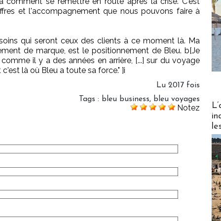
r à comment se remettre en route après la crise. C'est
 offres et l'accompagnement que nous pouvons faire à
soins qui seront ceux des clients à ce moment là. Ma
ment de marque, est le positionnement de Bleu. b[Je
comme il y a des années en arrière, [...] sur du voyage
 c'est là où Bleu a toute sa force." ]i
Lu 2017 fois
Tags
:
bleu business
,
bleu voyages
Partez
L’
Notez
in
le