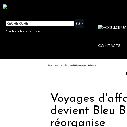
ACTUA
Recherche avancée
CONTACTS
Accueil
>
TravelManagerMaG
IFTM : 
Voyages d'affa
devient Bleu B
réorganise