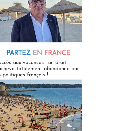
PARTEZ
EN
FRANCE
 en France
accès aux vacances : un droit
achevé totalement abandonné par
s politiques français !