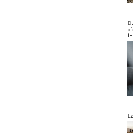
Actus V
De
d’
fo
Webinai
La