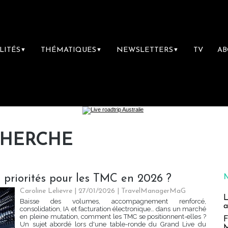
LITÉS
THÉMATIQUES
NEWSLETTERS
TV
A
▼
▼
▼
CHERCHE
s priorités pour les TMC en 2026 ?
Caroline Lelievre
| 27/01/2026
|
TravelManagerMaG
L
Baisse des volumes, accompagnement renforcé,
a
consolidation, IA et facturation électronique… dans un marché
en pleine mutation, comment les TMC se positionnent-elles ?
F
Un sujet abordé lors d'une table-ronde du Grand Live du
M