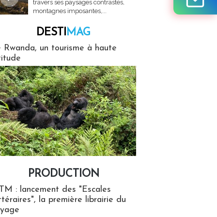
travers ses paysages contrastés,
montagnes imposantes,...
DESTI
MAG
MAG
 Rwanda, un tourisme à haute
titude
PRODUCTION
ion
TM : lancement des "Escales
ttéraires", la première librairie du
oyage