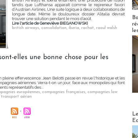
British Airways et Iberia entament une procédure de fusion
tandis que Lufthansa apparaît comme le repreneur favori
d’Austrian Airlines. Une suite logique à deux collaborations de
longue date. Même le douloureux dossier Alitalia devrait
Bo
trouver une solution pendant le mois d’août.
Lire l'article de Geneviève BIEGANOWSKI
ré
british airways
,
consolidation
,
iberia
,
rachat
,
raoul walsh
le
 sont-elles une bonne chose pour les
n pleine effervescence, Jean Belotti passe en revue l'historique et les
mpagnies aériennes. Verra-t-on un jour, face aux monopoles qui font
ts représentatifs des...
pagnies européennes
,
compagnies françaises
,
compagnies low
,
transport aérien
Distribu
Le
Ed