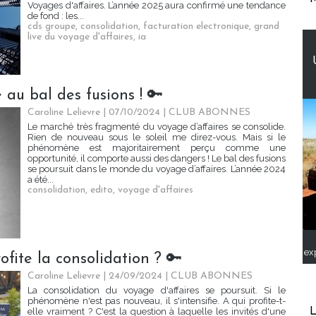
Voyages d'affaires. L’année 2025 aura confirmé une tendance
de fond : les...
cds groupe
,
consolidation
,
facturation electronique
,
grand
live du voyage d'affaires
,
ia
 au bal des fusions ! 🔑
Caroline Lelievre
| 07/10/2024
|
CLUB ABONNES
Le marché très fragmenté du voyage d’affaires se consolide.
Rien de nouveau sous le soleil me direz-vous. Mais si le
phénomène est majoritairement perçu comme une
opportunité, il comporte aussi des dangers ! Le bal des fusions
se poursuit dans le monde du voyage d’affaires. L’année 2024
a été...
consolidation
,
edito
,
voyage d'affaires
ex
ofite la consolidation ? 🔑
Caroline Lelievre
| 24/09/2024
|
CLUB ABONNES
La consolidation du voyage d'affaires se poursuit. Si le
phénomène n'est pas nouveau, il s'intensifie. A qui profite-t-
L
elle vraiment ? C'est la question à laquelle les invités d'une