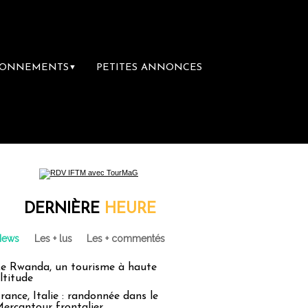
BONNEMENTS
PETITES ANNONCES
▼
DERNIÈRE
HEURE
News
Les + lus
Les + commentés
e Rwanda, un tourisme à haute
ltitude
rance, Italie : randonnée dans le
ercantour frontalier