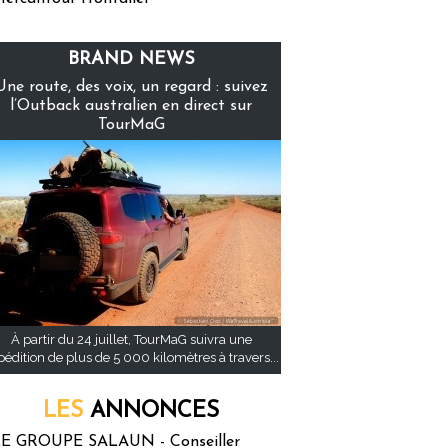
BRAND NEWS
Une route, des voix, un regard : suivez
l’Outback australien en direct sur
TourMaG
À partir du 24 juillet, TourMaG suivra une
pédition de plus de 5 000 kilomètres à travers...
LES
ANNONCES
E GROUPE SALAUN - Conseiller