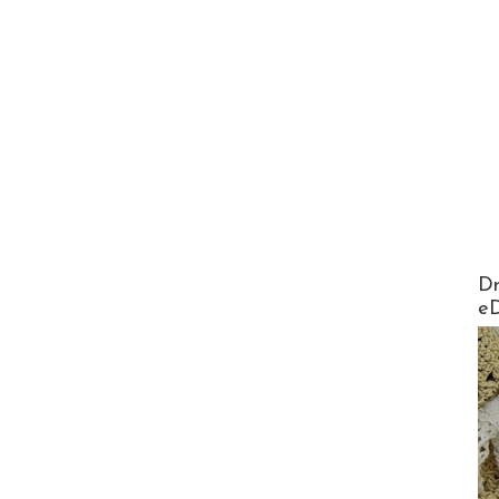
AirMa
Dr
e