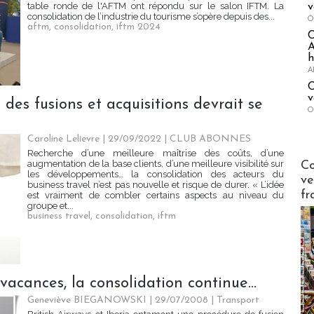
table ronde de l'AFTM ont répondu sur le salon IFTM. La
v
consolidation de l’industrie du tourisme s’opère depuis des...
O
aftm
,
consolidation
,
iftm 2024
A
h
A
C
v
 des fusions et acquisitions devrait se
O
Caroline Lelievre
| 29/09/2022
|
CLUB ABONNES
Recherche d’une meilleure maîtrise des coûts, d’une
Publi-n
augmentation de la base clients, d’une meilleure visibilité sur
Co
les développements… la consolidation des acteurs du
ve
business travel n’est pas nouvelle et risque de durer. « L’idée
fr
est vraiment de combler certains aspects au niveau du
groupe et...
business travel
,
consolidation
,
iftm
 vacances, la consolidation continue...
Geneviève BIEGANOWSKI | 29/07/2008
|
Transport