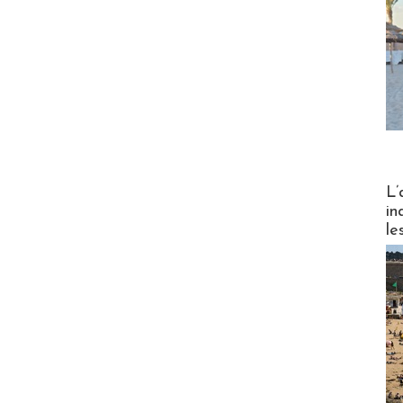
Partez
L’
in
le