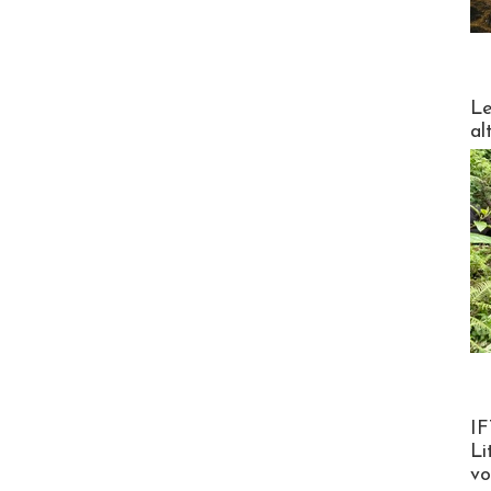
DESTI
Le
al
Product
IF
Li
v