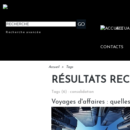
ACTUA
Recherche avancée
CONTACTS
Accueil
>
Tags
RÉSULTATS RE
Tags (6) : consolidation
Voyages d'affaires : quelle