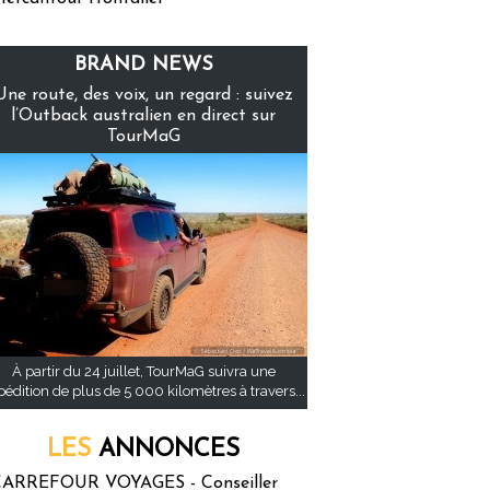
BRAND NEWS
Une route, des voix, un regard : suivez
l’Outback australien en direct sur
TourMaG
À partir du 24 juillet, TourMaG suivra une
pédition de plus de 5 000 kilomètres à travers...
LES
ANNONCES
ARREFOUR VOYAGES - Conseiller