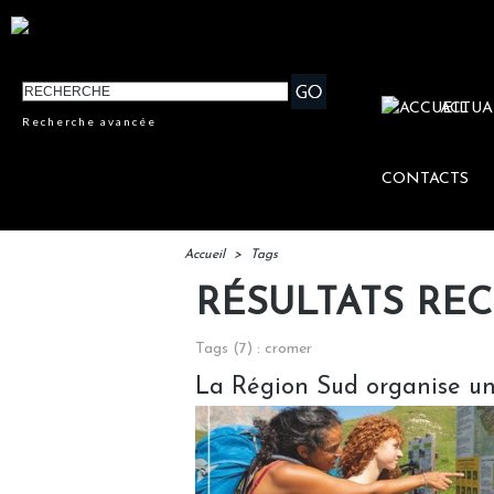
ACTUA
Recherche avancée
CONTACTS
Accueil
>
Tags
RÉSULTATS RE
Tags (7) : cromer
La Région Sud organise un