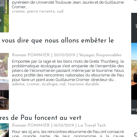
pyrénéen de Université Toulouse Jean Jaurès et de Guillaume
Cromer,...
cromer
,
pierre torrente
,
sud
x vous dire que nous allons embêter le
Romain POMMIER
| 30/10/2019
|
Voyages Responsables
Emportée par la rage et les bons mots de Greta Thunberg, la
problématique écologique s'est emparée de l'ensemble des
piliers de l'économie en passant même par le tourisme. Nous
avons profité des rencontres nationales du etourisme de Pau
pour faire un point avec Guillaume Cromer, directeur du...
ademe
,
cromer
,
écologie
,
rial
,
tourisme durable
ex
tres de Pau foncent au vert
Romain POMMIER
| 16/10/2019
|
La Travel Tech
Pour ses 15 ans, les rencontres etourisme de Pau ont consacré
C
une grande partie de leur programme à la cause