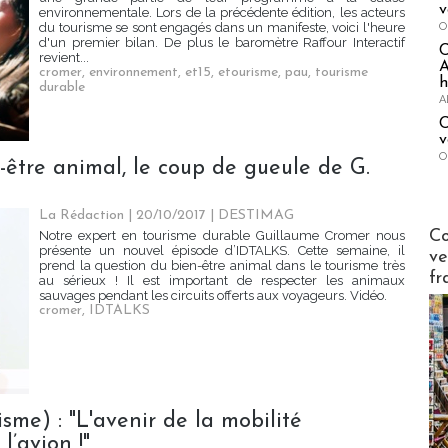
v
environnementale. Lors de la précédente édition, les acteurs
O
du tourisme se sont engagés dans un manifeste, voici l'heure
d'un premier bilan. De plus le baromètre Raffour Interactif
revient...
A
cromer
,
environnement
,
et15
,
etourisme
,
pau
,
tourisme
h
durable
A
C
v
O
-être animal, le coup de gueule de G.
La Rédaction
| 20/10/2017
|
DESTIMAG
Publi-n
Co
Notre expert en tourisme durable Guillaume Cromer nous
présente un nouvel épisode d’IDTALKS. Cette semaine, il
ve
prend la question du bien-être animal dans le tourisme très
fr
au sérieux ! Il est important de respecter les animaux
sauvages pendant les circuits offerts aux voyageurs. Vidéo.
cromer
,
IDTALKS
sme) : "L'avenir de la mobilité
l’avion !"