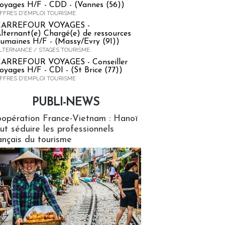
oyages H/F - CDD - (Vannes (56))
FFRES D'EMPLOI TOURISME
CARREFOUR VOYAGES -
lternant(e) Chargé(e) de ressources
umaines H/F - (Massy/Evry (91))
LTERNANCE / STAGES TOURISME
ARREFOUR VOYAGES - Conseiller
oyages H/F - CDI - (St Brice (77))
FFRES D'EMPLOI TOURISME
PUBLI-NEWS
ews
opération France-Vietnam : Hanoï
ut séduire les professionnels
ançais du tourisme