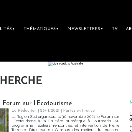
LITÉS
THÉMATIQUES
NEWSLETTERS
TV
A
▼
▼
▼
CHERCHE
 Forum sur l'Ecotourisme
La Rédaction
| 26/11/2021
|
Partez en France
L
La Région Sud organisera le 30 novembre 2021 le Forum sur
a
l'Ecotourisme à la Fruitière numérique à Lourmarin. Au
programme : ateliers, rencontres, et intervention de Pierre
F
Torrente, Directeur du Campus des métiers du tourisme
M