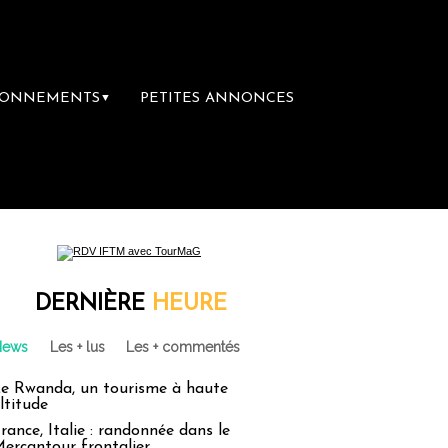
BONNEMENTS
PETITES ANNONCES
▼
DERNIÈRE
HEURE
News
Les + lus
Les + commentés
e Rwanda, un tourisme à haute
ltitude
rance, Italie : randonnée dans le
ercantour frontalier