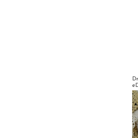
AirMa
Dr
e