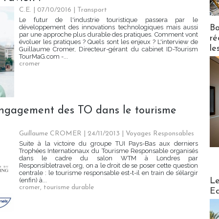
C.E. | 07/10/2016
|
Transport
Le futur de l'industrie touristique passera par le
Bo
développement des innovations technologiques mais aussi
par une approche plus durable des pratiques. Comment vont
ré
évoluer les pratiques ? Quels sont les enjeux ? L'interview de
le
Guillaume Cromer, Directeur-gérant du cabinet ID-Tourism
TourMaG.com -...
cromer
’engagement des TO dans le tourisme
Guillaume CROMER | 24/11/2013
|
Voyages Responsables
Suite à la victoire du groupe TUI Pays-Bas aux derniers
Trophées Internationaux du Tourisme Responsable organisés
dans le cadre du salon WTM à Londres par
Responsibletravel.org, on a le droit de se poser cette question
centrale : le tourisme responsable est-t-il en train de s’élargir
Distribu
Le
(enfin) à...
cromer
,
tourisme durable
Ed