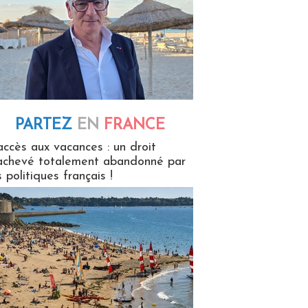
PARTEZ
EN
FRANCE
 en France
accès aux vacances : un droit
achevé totalement abandonné par
s politiques français !