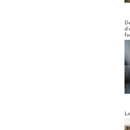
Actus V
De
d’
fo
Webinai
La