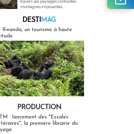
travers ses paysages contrastés,
montagnes imposantes,...
DESTI
MAG
MAG
 Rwanda, un tourisme à haute
titude
PRODUCTION
ion
TM : lancement des "Escales
ttéraires", la première librairie du
oyage