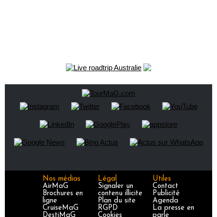
Nos médias
Légal
Utiles
AirMaG
Signaler un
Contact
Brochures en
contenu illicite
Publicité
ligne
Plan du site
Agenda
CruiseMaG
RGPD
La presse en
DestiMaG
Cookies
parle