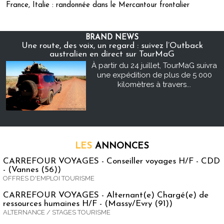
France, Italie : randonnée dans le Mercantour frontalier
BRAND NEWS
Une route, des voix, un regard : suivez l’Outback
australien en direct sur TourMaG
À partir du 24 juillet, TourMaG suivra
une expédition de plus de 5 000
kilomètres à travers...
LES
ANNONCES
CARREFOUR VOYAGES - Conseiller voyages H/F - CDD
- (Vannes (56))
OFFRES D'EMPLOI TOURISME
CARREFOUR VOYAGES - Alternant(e) Chargé(e) de
ressources humaines H/F - (Massy/Evry (91))
ALTERNANCE / STAGES TOURISME