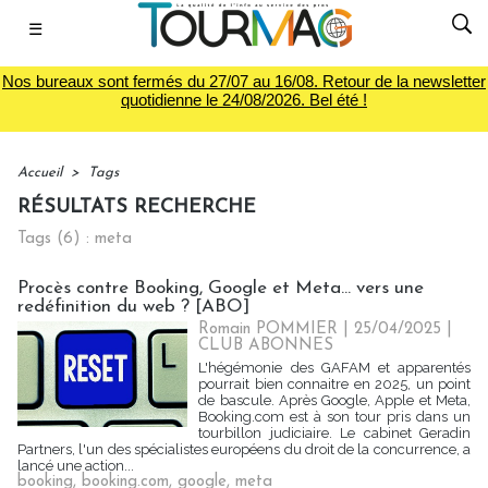
☰
Nos bureaux sont fermés du 27/07 au 16/08. Retour de la newsletter
quotidienne le 24/08/2026. Bel été !
Accueil
>
Tags
RÉSULTATS RECHERCHE
Tags (6) : meta
Procès contre Booking, Google et Meta... vers une
redéfinition du web ? [ABO]
Romain POMMIER
| 25/04/2025
|
CLUB ABONNES
L'hégémonie des GAFAM et apparentés
pourrait bien connaitre en 2025, un point
de bascule. Après Google, Apple et Meta,
Booking.com est à son tour pris dans un
tourbillon judiciaire. Le cabinet Geradin
Partners, l'un des spécialistes européens du droit de la concurrence, a
lancé une action...
booking
,
booking.com
,
google
,
meta