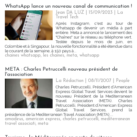
WhatsApp lance un nouveau canal de communication !
Jean DA LUZ
| 15/09/2023
|
La
Travel Tech
Après Instagram, c'est au tour de
Whatsapp de devenir un média à part
entière. Meta a annoncé le lancement des
"Chaînes" sur le réseau au téléphone vert.
Testée depuis le mois de juin, en
Colombie et à Singapour, la nouvelle fonctionnalité a été étendue dans
le courant de la semaine, à 150 pays à...
chaines whatsapp
,
les chaines
,
meta
,
whatsapp
META : Charles Petruccelli nouveau président de
l'association
La Rédaction
| 08/11/2007
|
People
Charles Petruccelli, Président d’American
Express Global Travel Services devient le
nouveau Président de la Mediterranean
Travel Association (META). Charles
Petruccelli, Président d’American Express
Global Travel Services, prend la
présidence de la Mediterranean Travel Association (META)....
amadeus
,
american express
,
charles petruccelli
,
mediterranean
travel associati
,
meta