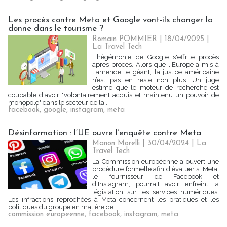
Les procès contre Meta et Google vont-ils changer la
donne dans le tourisme ?
Romain POMMIER
| 18/04/2025
|
La Travel Tech
L'hégémonie de Google s'effrite procès
après procès. Alors que l'Europe a mis à
l'amende le géant, la justice américaine
n’est pas en reste non plus. Un juge
estime que le moteur de recherche est
coupable d'avoir "volontairement acquis et maintenu un pouvoir de
monopole" dans le secteur de la...
facebook
,
google
,
instagram
,
meta
Désinformation : l’UE ouvre l’enquête contre Meta
Manon Morelli
| 30/04/2024
|
La
Travel Tech
La Commission européenne a ouvert une
procédure formelle afin d'évaluer si Meta,
le fournisseur de Facebook et
d'Instagram, pourrait avoir enfreint la
législation sur les services numériques.
Les infractions reprochées à Meta concernent les pratiques et les
politiques du groupe en matière de...
commission europeenne
,
facebook
,
instagram
,
meta