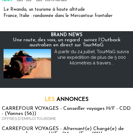
Le Rwanda, un tourisme à haute altitude
France, Italie : randonnée dans le Mercantour frontalier
BRAND NEWS
Une route, des voix, un regard : suivez l’Outback
australien en direct sur TourMaG
À partir du 24 juillet, TourMaG suivra
une expédition de plus de 5 000
kilomètres à travers...
LES
ANNONCES
CARREFOUR VOYAGES - Conseiller voyages H/F - CDD
- (Vannes (56))
OFFRES D'EMPLOI TOURISME
CARREFOUR VOYAGES - Alternant(e) Chargé(e) de