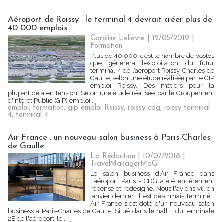
Aéroport de Roissy : le terminal 4 devrait créer plus de
40 000 emplois
Caroline Lelievre
| 12/05/2019
|
Formation
Plus de 40 000, c’est le nombre de postes
que générera l’exploitation du futur
terminal 4 de l’aéroport Roissy-Charles de
Gaulle, selon une étude réalisée par le GIP
emploi Roissy. Des métiers pour la
plupart déjà en tension. Selon une étude réalisée par le Groupement
d'Intérêt Public (GIP) emploi...
emploi
,
formation
,
gip emploi Roissy
,
roissy cdg
,
roissy terminal
4
,
terminal 4
Air France : un nouveau salon business à Paris-Charles
de Gaulle
La Rédaction
| 10/07/2018
|
TravelManagerMaG
Le salon business d'Air France dans
l'aéroport Paris - CDG a été entièrement
repensé et redesigné. Nous l'avions vu en
janvier dernier, il est désormais terminé :
Air France s'est doté d'un nouveau salon
business à Paris-Charles de Gaulle. Situé dans le hall L du terminale
2E de l'aéroport, le...