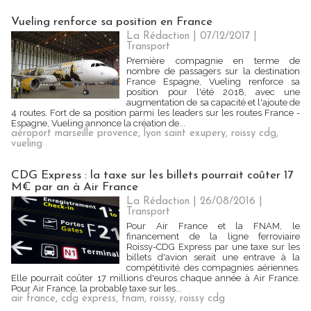
Vueling renforce sa position en France
La Rédaction
| 07/12/2017
|
Transport
Première compagnie en terme de
nombre de passagers sur la destination
France Espagne, Vueling renforce sa
position pour l'été 2018, avec une
augmentation de sa capacité et l'ajoute de
4 routes. Fort de sa position parmi les leaders sur les routes France -
Espagne, Vueling annonce la création de...
aéroport marseille provence
,
lyon saint exupery
,
roissy cdg
,
vueling
CDG Express : la taxe sur les billets pourrait coûter 17
M€ par an à Air France
La Rédaction
| 26/08/2016
|
Transport
Pour Air France et la FNAM, le
financement de la ligne ferroviaire
Roissy-CDG Express par une taxe sur les
billets d'avion serait une entrave à la
compétitivité des compagnies aériennes.
Elle pourrait coûter 17 millions d'euros chaque année à Air France.
Pour Air France, la probable taxe sur les...
air france
,
cdg express
,
fnam
,
roissy
,
roissy cdg