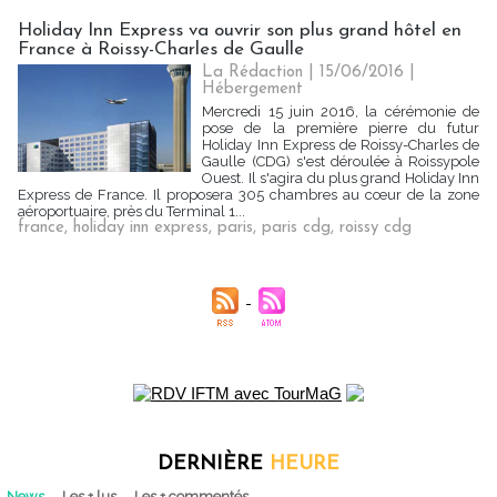
Holiday Inn Express va ouvrir son plus grand hôtel en
France à Roissy-Charles de Gaulle
La Rédaction
| 15/06/2016
|
Hébergement
Mercredi 15 juin 2016, la cérémonie de
pose de la première pierre du futur
Holiday Inn Express de Roissy-Charles de
Gaulle (CDG) s'est déroulée à Roissypole
Ouest. Il s'agira du plus grand Holiday Inn
Express de France. Il proposera 305 chambres au cœur de la zone
aéroportuaire, près du Terminal 1...
france
,
holiday inn express
,
paris
,
paris cdg
,
roissy cdg
DERNIÈRE
HEURE
News
Les + lus
Les + commentés