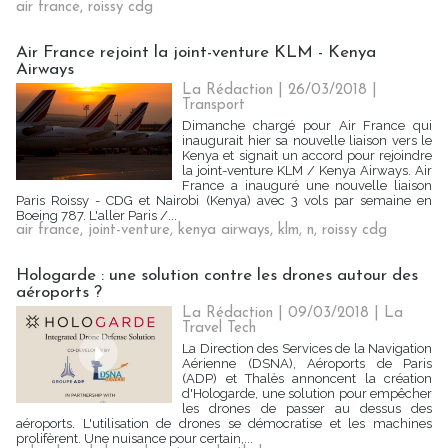
air france
,
roissy cdg
Air France rejoint la joint-venture KLM - Kenya
Airways
La Rédaction
| 26/03/2018
|
Transport
Dimanche chargé pour Air France qui
inaugurait hier sa nouvelle liaison vers le
Kenya et signait un accord pour rejoindre
la joint-venture KLM / Kenya Airways. Air
France a inauguré une nouvelle liaison
Paris Roissy - CDG et Nairobi (Kenya) avec 3 vols par semaine en
Boeing 787. L'aller Paris /...
air france
,
joint-venture
,
kenya airways
,
klm
,
n
,
roissy cdg
Hologarde : une solution contre les drones autour des
aéroports ?
La Rédaction
| 09/03/2018
|
La
Travel Tech
La Direction des Services de la Navigation
Aérienne (DSNA), Aéroports de Paris
(ADP) et Thalès annoncent la création
d'Hologarde, une solution pour empêcher
les drones de passer au dessus des
aéroports. L'utilisation de drones se démocratise et les machines
prolifèrent. Une nuisance pour certain,...