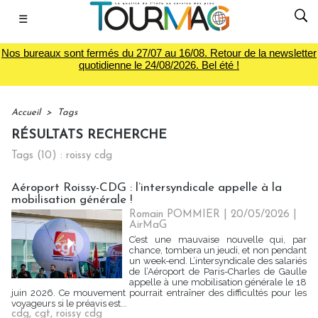
☰
Nos bureaux sont fermés du 27/07 au 16/08. Retour de la newsletter
quotidienne le 24/08/2026. Bel été !
Accueil
>
Tags
RÉSULTATS RECHERCHE
Tags (10) : roissy cdg
Aéroport Roissy-CDG : l’intersyndicale appelle à la
mobilisation générale !
Romain POMMIER
| 20/05/2026
|
AirMaG
C’est une mauvaise nouvelle qui, par
chance, tombera un jeudi, et non pendant
un week-end. L’intersyndicale des salariés
de l’Aéroport de Paris-Charles de Gaulle
appelle à une mobilisation générale le 18
juin 2026. Ce mouvement pourrait entraîner des difficultés pour les
voyageurs si le préavis est...
cdg
,
cgt
,
roissy cdg