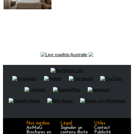
Nos médias
Légal
Utiles
AirMaG
Signaler un
Contact
Brochures en
contenu illicite
Publicité