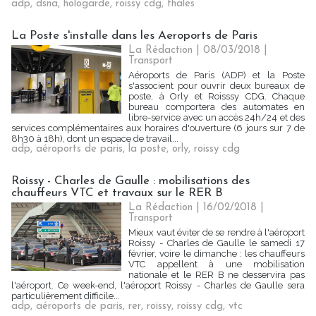
adp
,
dsna
,
hologarde
,
roissy cdg
,
thales
La Poste s'installe dans les Aeroports de Paris
La Rédaction
| 08/03/2018
|
Transport
Aéroports de Paris (ADP) et la Poste
s'associent pour ouvrir deux bureaux de
poste, à Orly et Roisssy CDG. Chaque
bureau comportera des automates en
libre-service avec un accès 24h/24 et des
services complémentaires aux horaires d'ouverture (6 jours sur 7 de
8h30 à 18h), dont un espace de travail...
adp
,
aéroports de paris
,
la poste
,
orly
,
roissy cdg
Roissy - Charles de Gaulle : mobilisations des
chauffeurs VTC et travaux sur le RER B
La Rédaction
| 16/02/2018
|
Transport
Mieux vaut éviter de se rendre à l'aéroport
Roissy - Charles de Gaulle le samedi 17
février, voire le dimanche : les chauffeurs
VTC appellent à une mobilisation
nationale et le RER B ne desservira pas
l'aéroport. Ce week-end, l'aéroport Roissy - Charles de Gaulle sera
particulièrement difficile...
adp
,
aéroports de paris
,
rer
,
roissy
,
roissy cdg
,
vtc