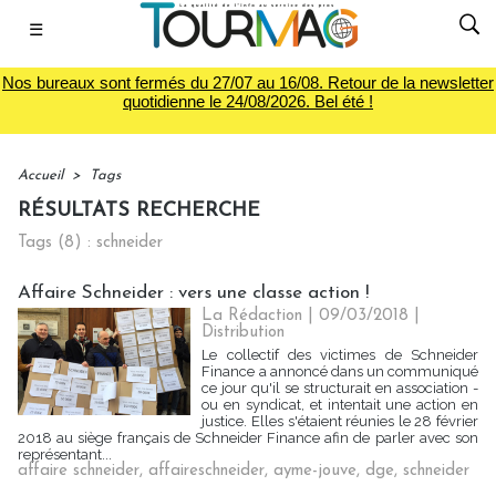
☰
Nos bureaux sont fermés du 27/07 au 16/08. Retour de la newsletter
quotidienne le 24/08/2026. Bel été !
Accueil
>
Tags
RÉSULTATS RECHERCHE
Tags (8) : schneider
Affaire Schneider : vers une classe action !
La Rédaction
| 09/03/2018
|
Distribution
Le collectif des victimes de Schneider
Finance a annoncé dans un communiqué
ce jour qu'il se structurait en association -
ou en syndicat, et intentait une action en
justice. Elles s'étaient réunies le 28 février
2018 au siège français de Schneider Finance afin de parler avec son
représentant...
affaire schneider
,
affaireschneider
,
ayme-jouve
,
dge
,
schneider