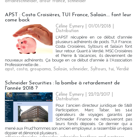
affaireschneider
,
atout france
,
schneider
APST : Costa Croisières, TUI France, Salaün.... font leur
come back
Céline Eymery | 01/01/2018
|
Distribution
L'APST récupère en ce début d'année
plusieurs adhérents de poids. TUI France,
Costa Croisières, Syltours et Salaün font
leur retour. Quant à Verdié, MSC Croisières
et Pierre & Vacances, ils deviennent de
nouveaux adhérents. Ça bouge en ce début d'année à l'Association
Professionnelle de...
apst
,
costa
,
groupama
,
Salaün
,
schneider
,
Syltours
,
tui
,
Verdié
Schneider Securities : la bombe à retardement de
l'année 2018 ?
Céline Eymery
| 22/12/2017
|
Distribution
Pour l'ancien directeur juridique de S&B
Participation, Marc Tabar, les 144
opérateurs de voyages garantis par
Schneider Finance ne retrouveront pas
leurs fonds déposés. Ce dernier qui a
mené aux Prud'hommes son ancien employeur, a rassemblé un épais
dossier et dénoncé plusieurs...