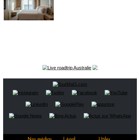
Nos médias
Légal
Utiles