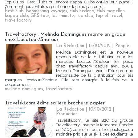
Top Clubs, Best Clubs ou encore Kappa Clubs ont-ils leur place ?
Comment peuvent-ils se positionner face aux acteurs...
best club
,
boomerang voyages
,
club hedena
,
club magellan
kappa club
,
GPS tour
,
last minute
,
top club
,
top of travel
,
travelfactory
Travelfactory : Melinda Domingues monte en grade
chez Locatour/Snotour
La Rédaction
| 15/10/2012
|
People
Melinda Domingues est la nouvelle
responsable de la distribution pour les
marques Locatour/Snotour. En poste
chez Travelfactory depuis avril 2009,
Melinda Domingues vient d’être promue
responsable de la distribution pour les
marques Locatour/Snotour. Elle sera chargée à la fois de la
département...
melinda domingues
,
travelfactory
Travelski.com édite sa 1ère brochure papier
La Rédaction
| 10/10/2012
|
Production
Travelski.com, le site B2C du groupe
Travelfactory, inverse la tendance. Fondée
en 2005 pour offrir des offres packagées à
moindre prix sur le ski à des étudiants, la