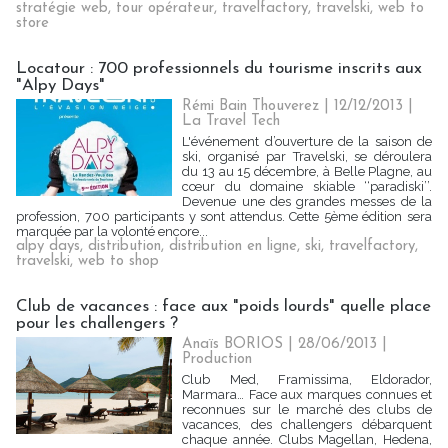
stratégie web
,
tour opérateur
,
travelfactory
,
travelski
,
web to
store
Locatour : 700 professionnels du tourisme inscrits aux
"Alpy Days"
Rémi Bain Thouverez | 12/12/2013
|
La Travel Tech
L'événement d’ouverture de la saison de
ski, organisé par Travelski, se déroulera
du 13 au 15 décembre, à Belle Plagne, au
cœur du domaine skiable ‘‘paradiski’’.
Devenue une des grandes messes de la
profession, 700 participants y sont attendus. Cette 5ème édition sera
marquée par la volonté encore...
alpy days
,
distribution
,
distribution en ligne
,
ski
,
travelfactory
,
travelski
,
web to shop
Club de vacances : face aux "poids lourds" quelle place
pour les challengers ?
Anaïs BORIOS
| 28/06/2013
|
Production
Club Med, Framissima, Eldorador,
Marmara… Face aux marques connues et
reconnues sur le marché des clubs de
vacances, des challengers débarquent
chaque année. Clubs Magellan, Hedena,