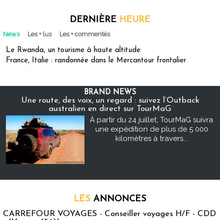
DERNIÈRE
HEURE
News
Les + lus
Les + commentés
Le Rwanda, un tourisme à haute altitude
France, Italie : randonnée dans le Mercantour frontalier
BRAND NEWS
Une route, des voix, un regard : suivez l’Outback
australien en direct sur TourMaG
À partir du 24 juillet, TourMaG suivra
une expédition de plus de 5 000
kilomètres à travers...
LES
ANNONCES
CARREFOUR VOYAGES - Conseiller voyages H/F - CDD