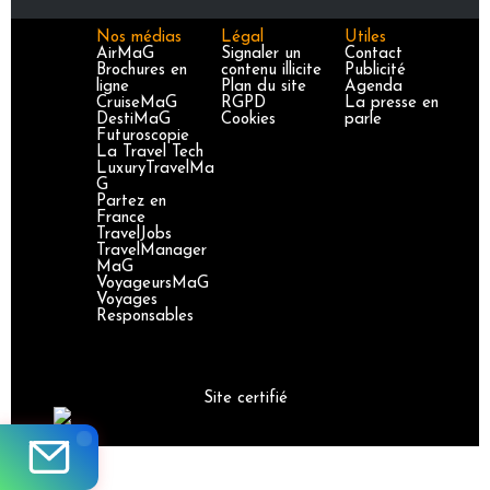
Nos médias
Légal
Utiles
AirMaG
Signaler un
Contact
Brochures en
contenu illicite
Publicité
ligne
Plan du site
Agenda
CruiseMaG
RGPD
La presse en
DestiMaG
Cookies
parle
Futuroscopie
La Travel Tech
LuxuryTravelMa
G
Partez en
France
TravelJobs
TravelManager
MaG
VoyageursMaG
Voyages
Responsables
Site certifié