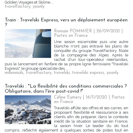
Golden Voyages et Skiline,...
travelfactory
,
yoonly
Train : Travelski Express, vers un déploiement européen
?
Romain POMMIER
| 26/09/2021
|
Partez en France
Une saison escamotée puis une autre
blanche n'ont pas entravé les plans de
conquête du groupe TravelFactory, filiale
de la compagnie des Alpes. Après le
rachat d'un tour-opérateur néerlandais,
puis le lancement en fanfare de sa propre ligne ferroviaire "Travelski
Express", le groupe spécialiste des...
millennials
,
travelfactory
,
travelski
,
travelski express
,
yoonly
Travelski : "La flexibilité des conditions commerciales ?
Obligatoire, dans l'ère post-covid !"
Céline Eymery
| 16/11/2020
|
Partez
en France
Travelski affûte ses offres et ses carres, en
proposant flexibilité et réassurance à ses
clients afin de préparer, dans le contexte
inédit de la situation sanitaire en France,
la saison hiver. Le leader du ski tout
compris, réfléchit également à quelques sorties de pistes tout en