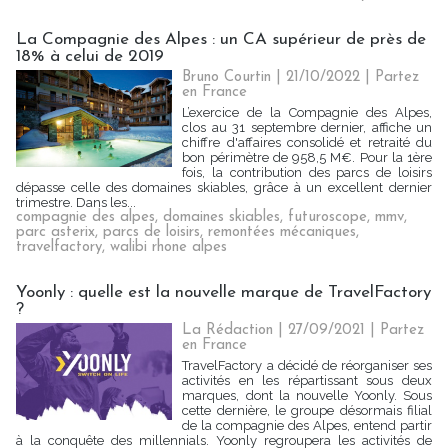
La Compagnie des Alpes : un CA supérieur de près de
18% à celui de 2019
Bruno Courtin
| 21/10/2022
|
Partez
en France
L’exercice de la Compagnie des Alpes,
clos au 31 septembre dernier, affiche un
chiffre d'affaires consolidé et retraité du
bon périmètre de 958,5 M€. Pour la 1ère
fois, la contribution des parcs de loisirs
dépasse celle des domaines skiables, grâce à un excellent dernier
trimestre. Dans les...
compagnie des alpes
,
domaines skiables
,
futuroscope
,
mmv
,
parc asterix
,
parcs de loisirs
,
remontées mécaniques
,
travelfactory
,
walibi rhone alpes
Yoonly : quelle est la nouvelle marque de TravelFactory
?
La Rédaction
| 27/09/2021
|
Partez
en France
TravelFactory a décidé de réorganiser ses
activités en les répartissant sous deux
marques, dont la nouvelle Yoonly. Sous
cette dernière, le groupe désormais filial
de la compagnie des Alpes, entend partir
à la conquête des millennials. Yoonly regroupera les activités de