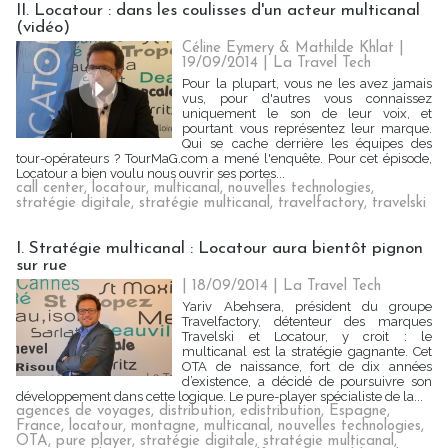
II. Locatour : dans les coulisses d'un acteur multicanal
(vidéo)
Céline Eymery & Mathilde Khlat |
19/09/2014
|
La Travel Tech
Pour la plupart, vous ne les avez jamais
vus, pour d'autres vous connaissez
uniquement le son de leur voix, et
pourtant vous représentez leur marque.
Qui se cache derrière les équipes des
tour-opérateurs ? TourMaG.com a mené l'enquête. Pour cet épisode,
Locatour a bien voulu nous ouvrir ses portes...
call center
,
locatour
,
multicanal
,
nouvelles technologies
,
stratégie digitale
,
stratégie multicanal
,
travelfactory
,
travelski
I. Stratégie multicanal : Locatour aura bientôt pignon
sur rue
| 18/09/2014
|
La Travel Tech
Yariv Abehsera, président du groupe
Travelfactory, détenteur des marques
Travelski et Locatour, y croit : le
multicanal est la stratégie gagnante. Cet
OTA de naissance, fort de dix années
d’existence, a décidé de poursuivre son
développement dans cette logique. Le pure-player spécialiste de la...
agences de voyages
,
distribution
,
edistribution
,
Espagne
,
France
,
locatour
,
montagne
,
multicanal
,
nouvelles technologies
,
OTA
,
pure player
,
stratégie digitale
,
stratégie multicanal
,