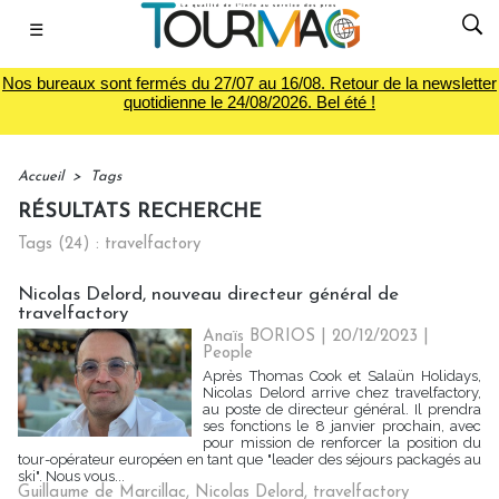
☰
Nos bureaux sont fermés du 27/07 au 16/08. Retour de la newsletter
quotidienne le 24/08/2026. Bel été !
Accueil
>
Tags
RÉSULTATS RECHERCHE
Tags (24) : travelfactory
Nicolas Delord, nouveau directeur général de
travelfactory
Anaïs BORIOS
| 20/12/2023
|
People
Après Thomas Cook et Salaün Holidays,
Nicolas Delord arrive chez travelfactory,
au poste de directeur général. Il prendra
ses fonctions le 8 janvier prochain, avec
pour mission de renforcer la position du
tour-opérateur européen en tant que "leader des séjours packagés au
ski". Nous vous...
Guillaume de Marcillac
,
Nicolas Delord
,
travelfactory