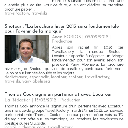
marque souhaite désormais attirer une
clientèle plus adulte. Pour ce faire, elle vient d'éditer sa première
brochure papier,...
travelfactory
,
travelski
Snotour : "La brochure hiver 2013 sera fondamentale
pour l'avenir de la marque"
Anaïs BORIOS
| 05/09/2012
|
Production
Après son rachat fin 2010 par
Travelfactory, la marque Snotour-
Locatour s'apprête à négocier un "virage
fondamental" pour son avenir, selon son
président Yariv Abehsera. La brochure
hiver 2013 de Snotour, qui vient de paraître ,y contribuera fortement.
Le point sur l'année écoulée et les projets...
declicfrance
,
espanaclic
,
locatour
,
snotour
,
travelfactory
,
travelski
,
yariv abehsera
Thomas Cook signe un partenariat avec Locatour
La Rédaction
| 15/05/2012
|
Production
Thomas Cook annonce la signature d'un partenariat avec Locatour,
une marque du groupe Travel Factory, mardi 15 mai 2012. Le nouveau
partenariat entre Thomas Cook et Locatour permet désormais au TO
d'élargir son offre sur les campings, les locations, les résidences de
prestige ou les Clubs de...
locatour
,
thomas cook
,
travelfactory