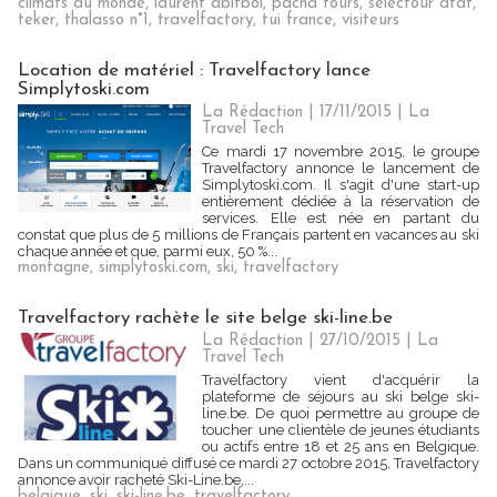
climats du monde
,
laurent abitbol
,
pacha tours
,
selectour afat
,
teker
,
thalasso n°1
,
travelfactory
,
tui france
,
visiteurs
Location de matériel : Travelfactory lance
Simplytoski.com
La Rédaction
| 17/11/2015
|
La
Travel Tech
Ce mardi 17 novembre 2015, le groupe
Travelfactory annonce le lancement de
Simplytoski.com. Il s'agit d'une start-up
entièrement dédiée à la réservation de
services. Elle est née en partant du
constat que plus de 5 millions de Français partent en vacances au ski
chaque année et que, parmi eux, 50 %...
montagne
,
simplytoski.com
,
ski
,
travelfactory
Travelfactory rachète le site belge ski-line.be
La Rédaction
| 27/10/2015
|
La
Travel Tech
Travelfactory vient d'acquérir la
plateforme de séjours au ski belge ski-
line.be. De quoi permettre au groupe de
toucher une clientèle de jeunes étudiants
ou actifs entre 18 et 25 ans en Belgique.
Dans un communiqué diffusé ce mardi 27 octobre 2015, Travelfactory
annonce avoir racheté Ski-Line.be,...
belgique
,
ski
,
ski-line.be
,
travelfactory