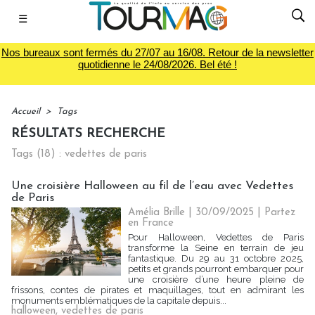
☰
Nos bureaux sont fermés du 27/07 au 16/08. Retour de la newsletter
quotidienne le 24/08/2026. Bel été !
Accueil
>
Tags
RÉSULTATS RECHERCHE
Tags (18) : vedettes de paris
Une croisière Halloween au fil de l’eau avec Vedettes
de Paris
Amélia Brille
| 30/09/2025
|
Partez
en France
Pour Halloween, Vedettes de Paris
transforme la Seine en terrain de jeu
fantastique. Du 29 au 31 octobre 2025,
petits et grands pourront embarquer pour
une croisière d’une heure pleine de
frissons, contes de pirates et maquillages, tout en admirant les
monuments emblématiques de la capitale depuis...
halloween
,
vedettes de paris