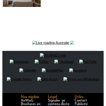
Nos médias
Légal
Utiles
AirMaG
Signaler un
Contact
Brochures en
contenu illicite
Publicité