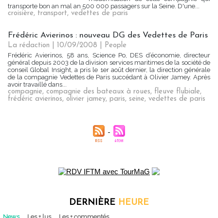
transporte bon an mal an 500 000 passagers sur la Seine. D'une...
croisière
,
transport
,
vedettes de paris
Frédéric Avierinos : nouveau DG des Vedettes de Paris
La rédaction | 10/09/2008
|
People
Frédéric Avierinos, 58 ans, Science Po, DES d’économie, directeur
général depuis 2003 de la division services maritimes de la société de
conseil Global Insight, a pris le 1er août dernier, la direction générale
de la compagnie Vedettes de Paris succédant à Olivier Jamey. Après
avoir travaillé dans...
compagnie
,
compagnie des bateaux à roues
,
fleuve flubiale
,
frédéric avierinos
,
olivier jamey
,
paris
,
seine
,
vedettes de paris
DERNIÈRE
HEURE
News
Les + lus
Les + commentés