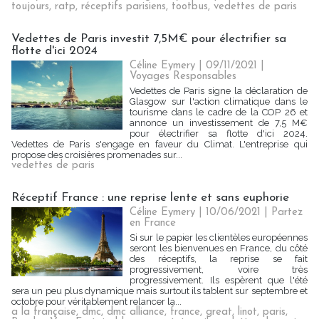
toujours
,
ratp
,
réceptifs parisiens
,
tootbus
,
vedettes de paris
Vedettes de Paris investit 7,5M€ pour électrifier sa
flotte d'ici 2024
Céline Eymery
| 09/11/2021
|
Voyages Responsables
Vedettes de Paris signe la déclaration de
Glasgow sur l'action climatique dans le
tourisme dans le cadre de la COP 26 et
annonce un investissement de 7,5 M€
pour électrifier sa flotte d'ici 2024.
Vedettes de Paris s'engage en faveur du Climat. L'entreprise qui
propose des croisières promenades sur...
vedettes de paris
Réceptif France : une reprise lente et sans euphorie
Céline Eymery
| 10/06/2021
|
Partez
en France
Si sur le papier les clientèles européennes
seront les bienvenues en France, du côté
des réceptifs, la reprise se fait
progressivement, voire très
progressivement. Ils espèrent que l'été
sera un peu plus dynamique mais surtout ils tablent sur septembre et
octobre pour véritablement relancer la...
a la française
,
dmc
,
dmc alliance
,
france
,
great
,
linot
,
paris
,