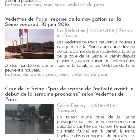
a connu plusieurs...
bateaux-mouches
,
crue
,
seine
,
vedettes de paris
Vedettes de Paris : reprise de la navigation sur la
Seine vendredi 10 juin 2016
La Rédaction
| 10/06/2016
|
Partez
en France
Les Vedettes de Paris peuvent à nouveau
naviguer sur la Seine après une dizaine
de jours d'arrêt de leurs activités à la suite
de la crue de la Seine. A l'arrêt depuis
plusieurs jours en raison des intempéries
et des inondations qui ont touché la capitale, les Vedettes de Paris
peuvent à nouveau...
bateau
,
inondation
,
paris
,
seine
,
vedettes de paris
Crue de la Seine : "pas de reprise de l'activité avant le
début de la semaine prochaine" selon Vedettes de
Paris
Céline Eymery | 02/06/2016
|
Transport
En raison d'une crue de la Seine
provoquée par les fortes intempéries qui
s'abattent sur l'Ile de France, l'ensemble
du trafic fluvial est à l'arrêt à Paris.
L'activité des compagnies de croisières et