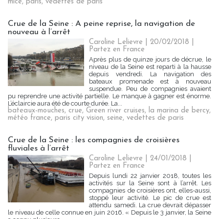
mice
,
paris
,
vedettes de paris
Crue de la Seine : A peine reprise, la navigation de
nouveau à l’arrêt
Caroline Lelievre
| 20/02/2018
|
Partez en France
Après plus de quinze jours de décrue, le
niveau de la Seine est reparti à la hausse
depuis vendredi. La navigation des
bateaux promenade est à nouveau
suspendue. Peu de compagnies avaient
pu reprendre une activité partielle. Le manque à gagner est énorme.
L’éclaircie aura été de courte durée. La...
bateaux-mouches
,
crue
,
Green river cruises
,
la marina de bercy
,
météo france
,
paris city vision
,
seine
,
vedettes de paris
Crue de la Seine : les compagnies de croisières
fluviales à l’arrêt
Caroline Lelievre
| 24/01/2018
|
Partez en France
Depuis lundi 22 janvier 2018, toutes les
activités sur la Seine sont à l’arrêt. Les
compagnies de croisières ont, elles-aussi,
stoppé leur activité. Le pic de crue est
attendu samedi. La crue devrait dépasser
le niveau de celle connue en juin 2016. « Depuis le 3 janvier, la Seine