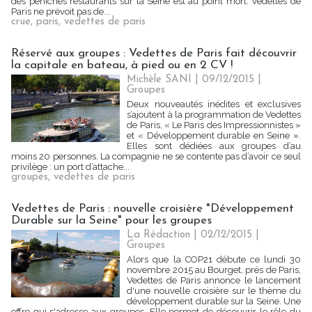
des péniches restaurants sur la Seine est au point mort. Vedettes de
Paris ne prévoit pas de...
crue
,
paris
,
vedettes de paris
Réservé aux groupes : Vedettes de Paris fait découvrir
la capitale en bateau, à pied ou en 2 CV !
Michèle SANI
| 09/12/2015
|
Groupes
Deux nouveautés inédites et exclusives
s’ajoutent à la programmation de Vedettes
de Paris, « Le Paris des Impressionnistes »
et « Développement durable en Seine ».
Elles sont dédiées aux groupes d’au
moins 20 personnes. La compagnie ne se contente pas d’avoir ce seul
privilège : un port d’attache...
groupes
,
vedettes de paris
Vedettes de Paris : nouvelle croisière "Développement
Durable sur la Seine" pour les groupes
La Rédaction
| 02/12/2015
|
Groupes
Alors que la COP21 débute ce lundi 30
novembre 2015 au Bourget, prés de Paris,
Vedettes de Paris annonce le lancement
d'une nouvelle croisière sur le thème du
développement durable sur la Seine. Une
offre qui s'adresse aux groupes. Elle permet de découvrir le rôle du