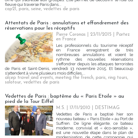
fleuve qui traverse Paris dans...
cop21
,
paris
,
seine
,
vedettes de paris
Attentats de Paris : annulations et effondrement des
réservations pour les réceptifs
Pierre Coronas | 23/11/2015
|
Partez
en France
Les professionnels du tourisme réceptif
en France enregistrent de très
nombreuses annulations et voient le
rythme des nouvelles réservations
s'effondrer depuis les attaques terroristes
de Paris et Saint-Denis, vendredi 13 novembre 2015. Et beaucoup
s'attendent à vivre plusieurs mois difficiles....
alcep travel and events
,
meeting the french
,
paris
,
ring tours
,
solotour
,
vedettes de paris
Vedettes de Paris : baptême du « Paris Etoile » au
pied de la Tour Eiffel
M.S. | 17/11/2010
|
DESTIMAG
Vedettes de Paris a baptisé hier son
nouveau bateau « Paris Etoile » au Port de
Suffren. De ligne élégante, ce bateau
moderne, convivial et « éco-sensible »,
est une nouvelle étape dans le plan de
modernisation de cette compagnie qui