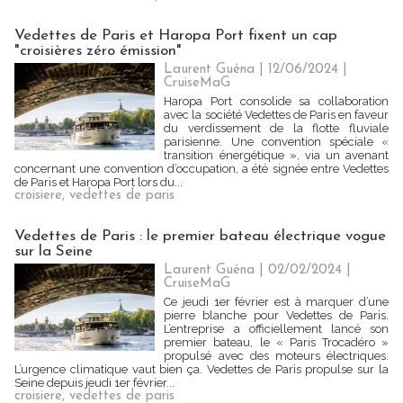
Vedettes de Paris et Haropa Port fixent un cap
"croisières zéro émission"
Laurent Guéna
| 12/06/2024
|
CruiseMaG
Haropa Port consolide sa collaboration
avec la société Vedettes de Paris en faveur
du verdissement de la flotte fluviale
parisienne. Une convention spéciale «
transition énergétique », via un avenant
concernant une convention d’occupation, a été signée entre Vedettes
de Paris et Haropa Port lors du...
croisiere
,
vedettes de paris
Vedettes de Paris : le premier bateau électrique vogue
sur la Seine
Laurent Guéna
| 02/02/2024
|
CruiseMaG
Ce jeudi 1er février est à marquer d’une
pierre blanche pour Vedettes de Paris.
L’entreprise a officiellement lancé son
premier bateau, le « Paris Trocadéro »
propulsé avec des moteurs électriques.
L’urgence climatique vaut bien ça. Vedettes de Paris propulse sur la
Seine depuis jeudi 1er février...
croisiere
,
vedettes de paris