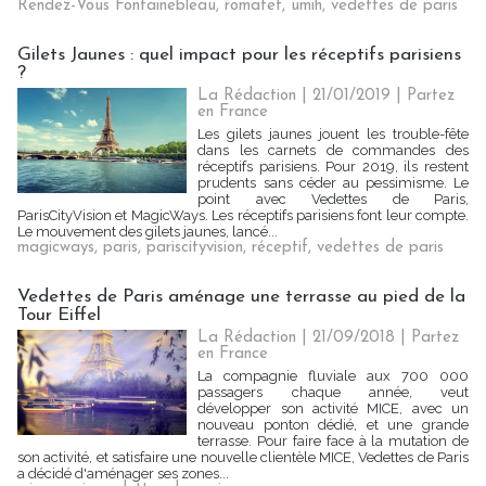
Rendez-Vous Fontainebleau
,
romatet
,
umih
,
vedettes de paris
Gilets Jaunes : quel impact pour les réceptifs parisiens
?
La Rédaction
| 21/01/2019
|
Partez
en France
Les gilets jaunes jouent les trouble-fête
dans les carnets de commandes des
réceptifs parisiens. Pour 2019, ils restent
prudents sans céder au pessimisme. Le
point avec Vedettes de Paris,
ParisCityVision et MagicWays. Les réceptifs parisiens font leur compte.
Le mouvement des gilets jaunes, lancé...
magicways
,
paris
,
pariscityvision
,
réceptif
,
vedettes de paris
Vedettes de Paris aménage une terrasse au pied de la
Tour Eiffel
La Rédaction
| 21/09/2018
|
Partez
en France
La compagnie fluviale aux 700 000
passagers chaque année, veut
développer son activité MICE, avec un
nouveau ponton dédié, et une grande
terrasse. Pour faire face à la mutation de
son activité, et satisfaire une nouvelle clientèle MICE, Vedettes de Paris
a décidé d'aménager ses zones...