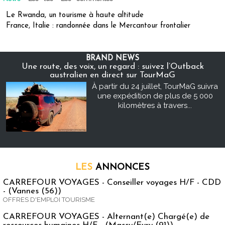
Le Rwanda, un tourisme à haute altitude
France, Italie : randonnée dans le Mercantour frontalier
BRAND NEWS
Une route, des voix, un regard : suivez l’Outback
australien en direct sur TourMaG
À partir du 24 juillet, TourMaG suivra
une expédition de plus de 5 000
kilomètres à travers...
LES
ANNONCES
CARREFOUR VOYAGES - Conseiller voyages H/F - CDD
- (Vannes (56))
OFFRES D'EMPLOI TOURISME
CARREFOUR VOYAGES - Alternant(e) Chargé(e) de