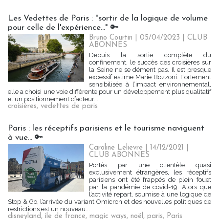
Les Vedettes de Paris : "sortir de la logique de volume
pour celle de l'expérience..." 🔑
Bruno Courtin
| 05/04/2023
|
CLUB
ABONNES
Depuis la sortie complète du
confinement, le succès des croisières sur
la Seine ne se dément pas. Il est presque
excessif estime Marie Bozzoni. Fortement
sensibilisée à l’impact environnemental,
elle a choisi une voie différente pour un développement plus qualitatif
et un positionnement d’acteur...
croisières
,
vedettes de paris
Paris : les réceptifs parisiens et le tourisme naviguent
à vue... 🔑
Caroline Lelievre
| 14/12/2021
|
CLUB ABONNES
Portés par une clientèle quasi
exclusivement étrangères, les réceptifs
parisiens ont été frappés de plein fouet
par la pandémie de covid-19. Alors que
l’activité repart, soumise à une logique de
Stop & Go, l’arrivée du variant Omicron et des nouvelles politiques de
restrictions est un nouveau...
disneyland
,
ile de france
,
magic ways
,
noël
,
paris
,
Paris