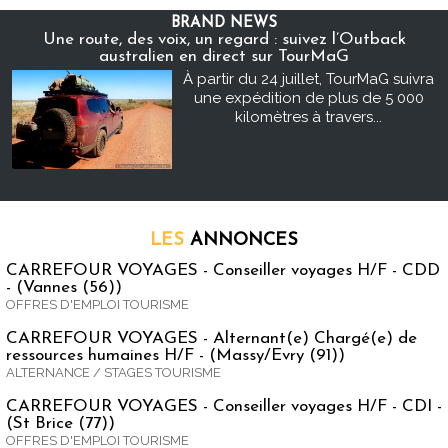
BRAND NEWS
Une route, des voix, un regard : suivez l’Outback
australien en direct sur TourMaG
À partir du 24 juillet, TourMaG suivra
une expédition de plus de 5 000
kilomètres à travers...
LES
ANNONCES
CARREFOUR VOYAGES - Conseiller voyages H/F - CDD
- (Vannes (56))
OFFRES D'EMPLOI TOURISME
CARREFOUR VOYAGES - Alternant(e) Chargé(e) de
ressources humaines H/F - (Massy/Evry (91))
ALTERNANCE / STAGES TOURISME
CARREFOUR VOYAGES - Conseiller voyages H/F - CDI -
(St Brice (77))
OFFRES D'EMPLOI TOURISME