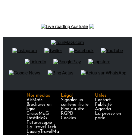
Nos médias
Légal
Utiles
AirMaG
Signaler un
Contact
Brochures en
contenu illicite
Publicité
ligne
Plan du site
Agenda
CruiseMaG
RGPD
La presse en
DestiMaG
Cookies
parle
Futuroscopie
La Travel Tech
LuxuryTravelMa