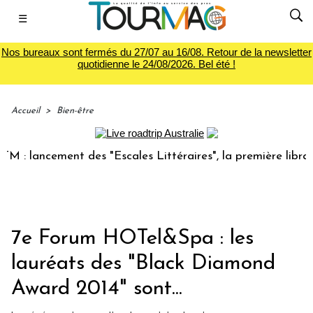
☰
Nos bureaux sont fermés du 27/07 au 16/08. Retour de la newsletter
quotidienne le 24/08/2026. Bel été !
Accueil
>
Bien-être
: lancement des "Escales Littéraires", la première librairie
7e Forum HOTel&Spa : les
lauréats des "Black Diamond
Award 2014" sont...