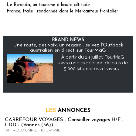
Le Rwanda, un tourisme à haute altitude
France, Italie : randonnée dans le Mercantour frontalier
BRAND NEWS
Une route, des voix, un regard : suivez l’Outback
australien en direct sur TourMaG
À partir du 24 juillet, TourMaG
suivra une expédition de plus de
5 000 kilomètres à travers...
LES
ANNONCES
CARREFOUR VOYAGES - Conseiller voyages H/F -
CDD - (Vannes (56))
OFFRES D'EMPLOI TOURISME