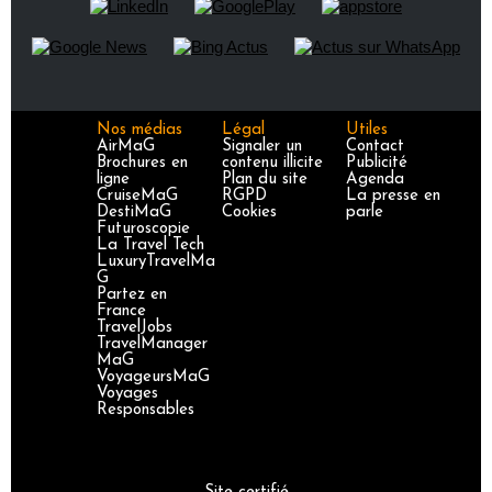
Nos médias
Légal
Utiles
AirMaG
Signaler un
Contact
Brochures en
contenu illicite
Publicité
ligne
Plan du site
Agenda
CruiseMaG
RGPD
La presse en
DestiMaG
Cookies
parle
Futuroscopie
La Travel Tech
LuxuryTravelMa
G
Partez en
France
TravelJobs
TravelManager
MaG
VoyageursMaG
Voyages
Responsables