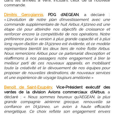
dans les années à venir, incluant ceux de la nouvelle
commande.
Dimitris Gerogiannis
,
PDG d’AEGEAN
, a déclaré :
«
L’évolution de notre plan d’investissement avec une
commande supplémentaire de huit Airbus A321neo est une
étape clé pour atteindre nos objectifs de croissance et
renforcer encore la compétitivité de nos opérations. Notre
préférence pour la version à plus grande capacité et à plus
long rayon d’action de l’A321neo est évidente, et ce modèle
représentera bientôt les deux tiers de notre flotte Airbus.
Nous remercions Airbus pour ce partenariat d’exception et
réaffirmons à nos passagers notre engagement à tirer le
meilleur parti de ces nouveaux appareils, en mobilisant
toute la créativité et le dévouement de nos équipes pour
proposer de nouvelles destinations, de nouveaux services
et une expérience de voyage toujours améliorée
. »
Benoît de Saint-Exupéry
,
Vice-Président exécutif des
ventes de la division Avions commerciaux d'Airbus
, a
déclaré : «
Nous sommes heureux qu’AEGEAN, la plus
grande compagnie aérienne grecque, renouvelle sa
confiance en l’A321neo, un avion à haute efficacité
énergétique. Ce choix reflète son engagement envers