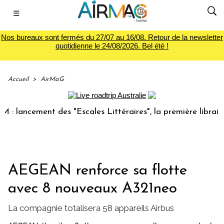
☰
Nos bureaux sont fermés du 27/07 au 16/08. Retour de la newsletter
quotidienne le 24/08/2026. Bel été !
Accueil
>
AirMaG
ncement des "Escales Littéraires", la première librairie du 
AEGEAN renforce sa flotte
avec 8 nouveaux A321neo
La compagnie totalisera 58 appareils Airbus