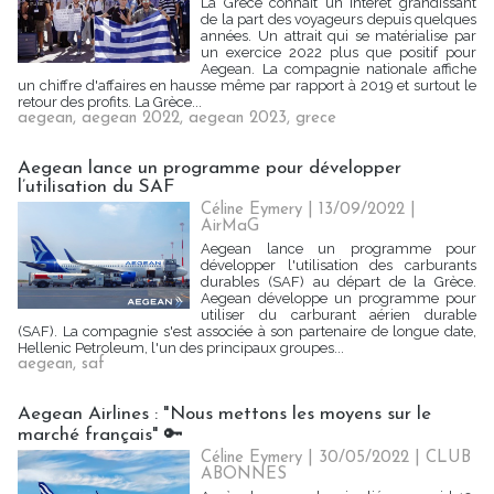
La Grèce connait un intérêt grandissant
de la part des voyageurs depuis quelques
années. Un attrait qui se matérialise par
un exercice 2022 plus que positif pour
Aegean. La compagnie nationale affiche
un chiffre d'affaires en hausse même par rapport à 2019 et surtout le
retour des profits. La Grèce...
aegean
,
aegean 2022
,
aegean 2023
,
grece
Aegean lance un programme pour développer
l’utilisation du SAF
Céline Eymery
| 13/09/2022
|
AirMaG
Aegean lance un programme pour
développer l'utilisation des carburants
durables (SAF) au départ de la Grèce.
Aegean développe un programme pour
utiliser du carburant aérien durable
(SAF). La compagnie s'est associée à son partenaire de longue date,
Hellenic Petroleum, l'un des principaux groupes...
aegean
,
saf
Aegean Airlines : "Nous mettons les moyens sur le
marché français" 🔑
Céline Eymery
| 30/05/2022
|
CLUB
ABONNES