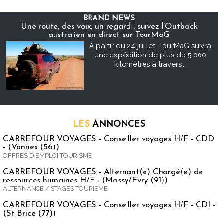
BRAND NEWS
Une route, des voix, un regard : suivez l’Outback
australien en direct sur TourMaG
À partir du 24 juillet, TourMaG suivra
une expédition de plus de 5 000
kilomètres à travers...
LES
ANNONCES
CARREFOUR VOYAGES - Conseiller voyages H/F - CDD
- (Vannes (56))
OFFRES D'EMPLOI TOURISME
CARREFOUR VOYAGES - Alternant(e) Chargé(e) de
ressources humaines H/F - (Massy/Evry (91))
ALTERNANCE / STAGES TOURISME
CARREFOUR VOYAGES - Conseiller voyages H/F - CDI -
(St Brice (77))