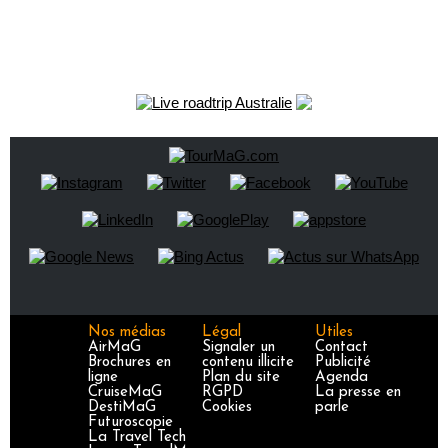
Nos médias
Légal
Utiles
AirMaG
Signaler un
Contact
Brochures en
contenu illicite
Publicité
ligne
Plan du site
Agenda
CruiseMaG
RGPD
La presse en
DestiMaG
Cookies
parle
Futuroscopie
La Travel Tech