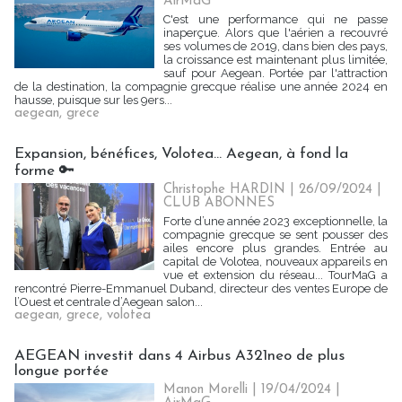
AirMaG
C'est une performance qui ne passe
inaperçue. Alors que l'aérien a recouvré
ses volumes de 2019, dans bien des pays,
la croissance est maintenant plus limitée,
sauf pour Aegean. Portée par l'attraction
de la destination, la compagnie grecque réalise une année 2024 en
hausse, puisque sur les 9ers...
aegean
,
grece
Expansion, bénéfices, Volotea... Aegean, à fond la
forme 🔑
Christophe HARDIN
| 26/09/2024
|
CLUB ABONNES
Forte d’une année 2023 exceptionnelle, la
compagnie grecque se sent pousser des
ailes encore plus grandes. Entrée au
capital de Volotea, nouveaux appareils en
vue et extension du réseau... TourMaG a
rencontré Pierre-Emmanuel Duband, directeur des ventes Europe de
l’Ouest et centrale d’Aegean salon...
aegean
,
grece
,
volotea
AEGEAN investit dans 4 Airbus A321neo de plus
longue portée
Manon Morelli
| 19/04/2024
|