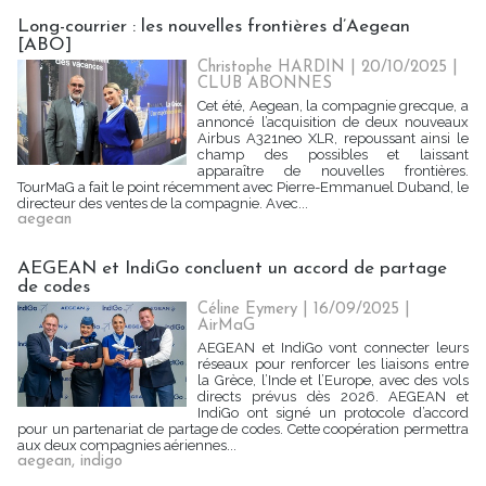
Long-courrier : les nouvelles frontières d’Aegean
[ABO]
Christophe HARDIN
| 20/10/2025
|
CLUB ABONNES
Cet été, Aegean, la compagnie grecque, a
annoncé l’acquisition de deux nouveaux
Airbus A321neo XLR, repoussant ainsi le
champ des possibles et laissant
apparaître de nouvelles frontières.
TourMaG a fait le point récemment avec Pierre-Emmanuel Duband, le
directeur des ventes de la compagnie. Avec...
aegean
AEGEAN et IndiGo concluent un accord de partage
de codes
Céline Eymery
| 16/09/2025
|
AirMaG
AEGEAN et IndiGo vont connecter leurs
réseaux pour renforcer les liaisons entre
la Grèce, l’Inde et l’Europe, avec des vols
directs prévus dès 2026. AEGEAN et
IndiGo ont signé un protocole d’accord
pour un partenariat de partage de codes. Cette coopération permettra
aux deux compagnies aériennes...
aegean
,
indigo