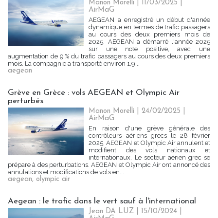
Manon Morelli
| 11/03/2025
|
AirMaG
AEGEAN a enregistré un début d'année
dynamique en termes de trafic passagers
au cours des deux premiers mois de
2025. AEGEAN a démarré l'année 2025
sur une note positive, avec une
augmentation de 9 % du trafic passagers au cours des deux premiers
mois. La compagnie a transporté environ 1,9...
aegean
Grève en Grèce : vols AEGEAN et Olympic Air
perturbés
Manon Morelli
| 24/02/2025
|
AirMaG
En raison d'une grève générale des
contrôleurs aériens grecs le 28 février
2025, AEGEAN et Olympic Air annulent et
modifient des vols nationaux et
internationaux. Le secteur aérien grec se
prépare à des perturbations. AEGEAN et Olympic Air ont annoncé des
annulations et modifications de vols en...
aegean
,
olympic air
Aegean : le trafic dans le vert sauf à l'international
Jean DA LUZ
| 15/10/2024
|