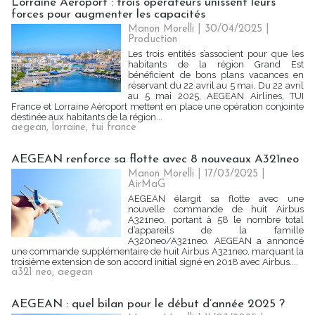
Lorraine Aéroport : trois opérateurs unissent leurs
forces pour augmenter les capacités
Manon Morelli
| 30/04/2025
|
Production
Les trois entités s’associent pour que les
habitants de la région Grand Est
bénéficient de bons plans vacances en
réservant du 22 avril au 5 mai. Du 22 avril
au 5 mai 2025, AEGEAN Airlines, TUI
France et Lorraine Aéroport mettent en place une opération conjointe
destinée aux habitants de la région...
aegean
,
lorraine
,
tui france
AEGEAN renforce sa flotte avec 8 nouveaux A321neo
Manon Morelli
| 17/03/2025
|
AirMaG
AEGEAN élargit sa flotte avec une
nouvelle commande de huit Airbus
A321neo, portant à 58 le nombre total
d’appareils de la famille
A320neo/A321neo. AEGEAN a annoncé
une commande supplémentaire de huit Airbus A321neo, marquant la
troisième extension de son accord initial signé en 2018 avec Airbus....
a321 neo
,
aegean
AEGEAN : quel bilan pour le début d’année 2025 ?