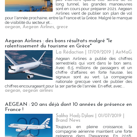
long tunnel, les grandes manoeuvres
sont en cours pour préparer 2021. Aegean
Airlines vient de publier son plan de vol
pour l'année prochaine, entre la France et la Grèce. Malgré le manque
de visibilité du secteur et...
aegean
,
Aegean Airlines
,
grece
Aegean Airlines : des bons résultats malgré "le
ralentissement du tourisme en Grèce"
La Rédaction
| 17/09/2019
|
AirMaG
Aegean Airlines a publié des chiffres
semestriels qui vont dans le bon sens.
Avec 6,5 millions de passagers et un
chiffre d'affaires en forte hausse, les
signaux sont au vert. La compagnie
nationale grecque vient de publier des
chiffres encourageant pour la 1er partie de l'année. En effet, avec...
aegean
,
aegean airlines
AEGEAN : 20 ans déjà dont 10 années de présence en
France !
Saliha Hadj-Djilani | 01/07/2019
|
Brand News
Toujours en pleine croissance, la
compagnie aérienne maintient une forte
présence dans l’hexagone. En 2018,