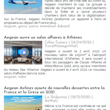
Après deux ans de crise liée au covid-19,
Aegean maintient le cap. Le groupe a
décidé de maintenir ses investissements
dans la flotte et a lancé plusieurs
chantiers dont celui de la digitalisation.
Sur la France, Aegean Airlines positionne un appareil à Paris et
proposera au départ de France plus...
aegean
,
grece
,
pierre emmanuel duband
Aegean ouvre un salon affaires à Athènes
Céline Eymery
| 06/04/2022
|
TravelManagerMaG
Aegean a ouvert le 2 avril 2022 un
nouveau salon de 1250m² à l'aéroport
international d'Athènes. Il sera ouvert à
tous les passagers de Classe Affaires et
Miles+Bonus Gold, ainsi qu'aux membres
du réseau Star Alliance. Aegean a ouvert le 2 avril 2022 un nouveau
salon d'affaires dans la zone...
aegean
,
salon
Aegean Airlines ajoute de nouvelles dessertes entre la
France et la Grèce en 2021
La Rédaction
| 08/12/2020
|
AirMaG
Même si la France est confinée et ne sait
pas vraiment quand elle sortira de ce