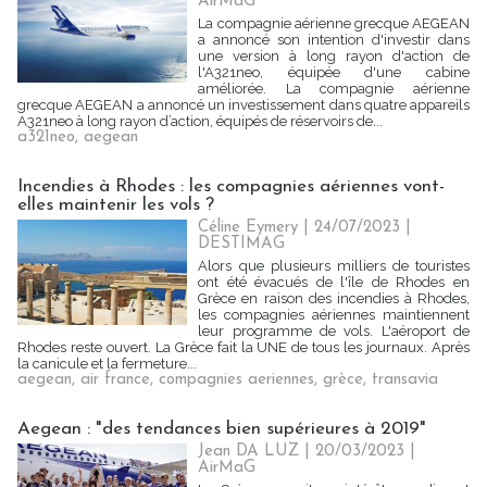
AirMaG
La compagnie aérienne grecque AEGEAN
a annoncé son intention d'investir dans
une version à long rayon d'action de
l'A321neo, équipée d'une cabine
améliorée. La compagnie aérienne
grecque AEGEAN a annoncé un investissement dans quatre appareils
A321neo à long rayon d’action, équipés de réservoirs de...
a321neo
,
aegean
Incendies à Rhodes : les compagnies aériennes vont-
elles maintenir les vols ?
Céline Eymery
| 24/07/2023
|
DESTIMAG
Alors que plusieurs milliers de touristes
ont été évacués de l'île de Rhodes en
Grèce en raison des incendies à Rhodes,
les compagnies aériennes maintiennent
leur programme de vols. L'aéroport de
Rhodes reste ouvert. La Grèce fait la UNE de tous les journaux. Après
la canicule et la fermeture...
aegean
,
air france
,
compagnies aeriennes
,
grèce
,
transavia
Aegean : "des tendances bien supérieures à 2019"
Jean DA LUZ
| 20/03/2023
|
AirMaG