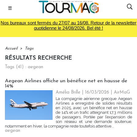
☰
Nos bureaux sont fermés du 27/07 au 16/08. Retour de la newsletter
quotidienne le 24/08/2026. Bel été !
Accueil
>
Tags
RÉSULTATS RECHERCHE
Tags (41) : aegean
Aegean Airlines affiche un bénéfice net en hausse de
14%
Amélia Brille
| 16/03/2026
|
AirMaG
La compagnie aérienne grecque Aegean
Airlines a enregistré de solides résultats
en 2025, avec un bénéfice net en hausse
de 14% et un trafic atteignant 17,3 millions
de passagers. Portée par l’expansion de
son réseau et une demande soutenue,
notamment en hiver, la compagnie reste toutefois attentive...
aegean