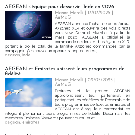
AEGEAN s’équipe pour desservir l’Inde en 2026
Manon Morelli
| 17/07/2025
|
AirMaG
AEGEAN annonce l’achat de deux Airbus
A321neo XLR et ouvrira des vols directs
vers New Delhi et Mumbai à partir de
mars 2026. AEGEAN a officialisé la
commande de deux Airbus A321neo XLR,
portant à 60 le total de la famille A320neo commandés par la
compagnie. Ces nouveaux appareils long-courriers,...
aegean
,
inde
AEGEAN et Emirates unissent leurs programmes de
fidélité
Manon Morelli
| 09/05/2025
|
AirMaG
Emirates et le groupe AEGEAN
approfondissent leur partenariat en
partageant les bénéfices de l’ensemble de
leurs programmes de fidélité. Emirates et
AEGEAN ont élargi leur partenariat en
intégrant pleinement leurs programmes de fidélité. Désormais, les
membres Emirates Skywards peuvent cumuler et...
aegean
,
emirates