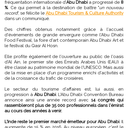
fréquentation internationale d'
Abu Dhabi
a progressé de
8
%
. Ce qui permet à la destination de battre "
un nouveau
record
", se félicite le
Abu Dhabi Tourism & Culture Authority
dans un communiqué.
Des chiffres obtenus notamment grâce à l'accueil
d'événements de grande envergure comme l'Abu Dhabi
Food Festival, la foire d'art contemporain Abu Dhabi Art et
le festival du Qasr Al Hosn.
Elle profite également de l'ouverture au public de l'oasis
d'Al Ain, le premier site des Émirats Arabes Unis (EAU) à
être classé au patrimoine mondial de l'UNESCO. Mais aussi
de la mise en place d'un programme enrichi d'activités et
de la croissance du trafic de croisières.
Le secteur du tourisme d'affaires est, lui aussi, en
progression à
Abu Dhabi
. L'Abu Dhabi Convention Bureau
annonce ainsi une année record avec
14 congrès qui
rassembleront plus de 35 000 professionnels dans l'émirat
au cours des années à venir.
L'Inde reste le premier marché émetteur pour Abu Dhabi
. Il
augmente de 15 % en 2016. Au niveau européen, c'est le