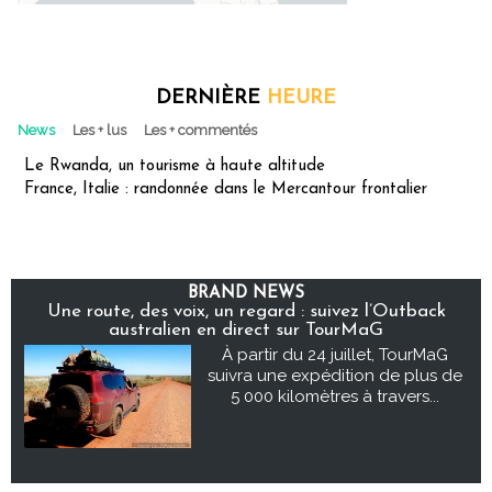
DERNIÈRE
HEURE
News
Les + lus
Les + commentés
Le Rwanda, un tourisme à haute altitude
France, Italie : randonnée dans le Mercantour frontalier
BRAND NEWS
Une route, des voix, un regard : suivez l’Outback
australien en direct sur TourMaG
À partir du 24 juillet, TourMaG
suivra une expédition de plus de
5 000 kilomètres à travers...