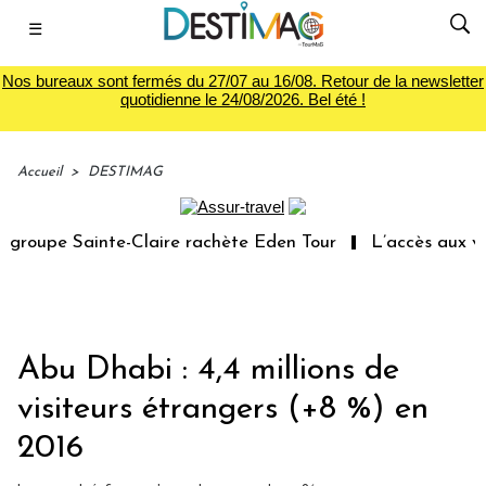
☰
Nos bureaux sont fermés du 27/07 au 16/08. Retour de la newsletter
quotidienne le 24/08/2026. Bel été !
Accueil
>
DESTIMAG
groupe Sainte-Claire rachète Eden Tour
L’accès aux vac
Abu Dhabi : 4,4 millions de
visiteurs étrangers (+8 %) en
2016