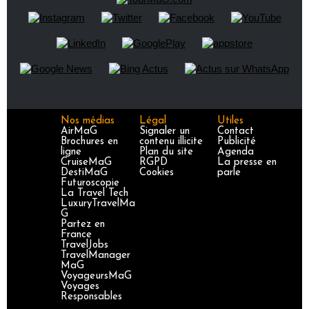
Nos médias
Légal
Utiles
AirMaG
Signaler un
Contact
Brochures en
contenu illicite
Publicité
ligne
Plan du site
Agenda
CruiseMaG
RGPD
La presse en
DestiMaG
Cookies
parle
Futuroscopie
La Travel Tech
LuxuryTravelMa
G
Partez en
France
TravelJobs
TravelManager
MaG
VoyageursMaG
Voyages
Responsables