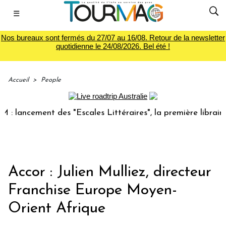
☰
Nos bureaux sont fermés du 27/07 au 16/08. Retour de la newsletter
quotidienne le 24/08/2026. Bel été !
Accueil
>
People
lancement des "Escales Littéraires", la première librairie d
Accor : Julien Mulliez, directeur
Franchise Europe Moyen-
Orient Afrique