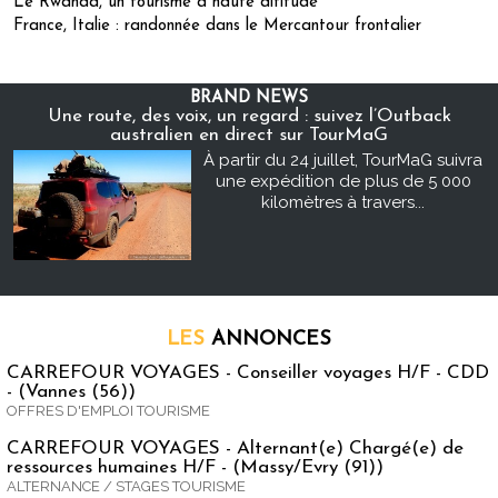
Le Rwanda, un tourisme à haute altitude
France, Italie : randonnée dans le Mercantour frontalier
BRAND NEWS
Une route, des voix, un regard : suivez l’Outback
australien en direct sur TourMaG
À partir du 24 juillet, TourMaG suivra
une expédition de plus de 5 000
kilomètres à travers...
LES
ANNONCES
CARREFOUR VOYAGES - Conseiller voyages H/F - CDD
- (Vannes (56))
OFFRES D'EMPLOI TOURISME
CARREFOUR VOYAGES - Alternant(e) Chargé(e) de
ressources humaines H/F - (Massy/Evry (91))
ALTERNANCE / STAGES TOURISME