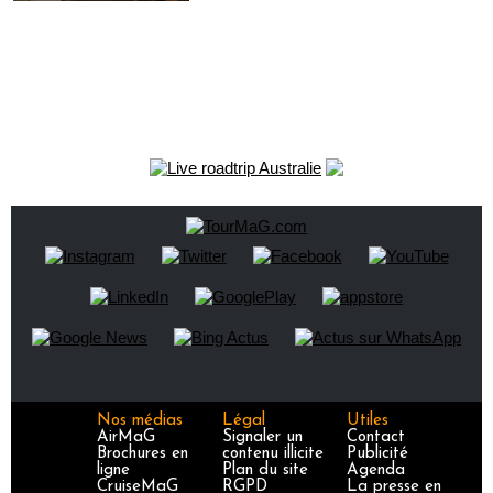
Nos médias
Légal
Utiles
AirMaG
Signaler un
Contact
Brochures en
contenu illicite
Publicité
ligne
Plan du site
Agenda
CruiseMaG
RGPD
La presse en