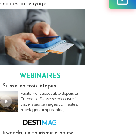
rmalités de voyage
WEBINAIRES
res
 Suisse en trois étapes
Facilement accessible depuis la
France, la Suisse se découvre à
travers ses paysages contrastés,
montagnes imposantes,...
DESTI
MAG
MAG
 Rwanda, un tourisme à haute