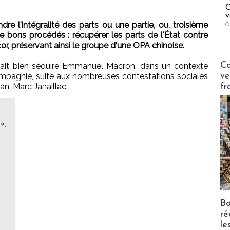
C
v
e l'intégralité des parts ou une partie, ou, troisième
O
de bons procédés : récupérer les parts de l'État contre
cor, préservant ainsi le groupe d'une OPA chinoise.
Publi-n
Co
rait bien séduire Emmanuel Macron, dans un contexte
ve
mpagnie, suite aux nombreuses contestations sociales
ean-Marc Janaillac.
fr
»,
Bo
ré
le