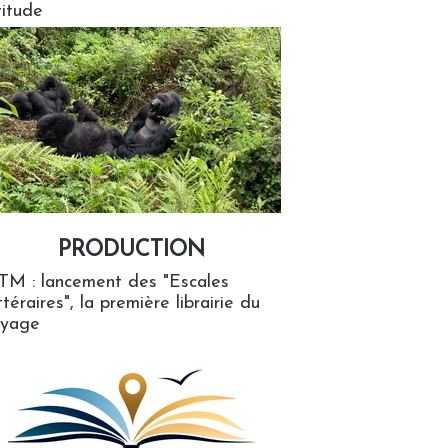
titude
PRODUCTION
ion
TM : lancement des "Escales
ttéraires", la première librairie du
oyage