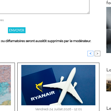
fo
res
x ou diffamatoires seront aussitôt supprimés par le modérateur.
<
>
Webinai
La
DESTI
Le
Vendredi 24 Juillet 2026 - 12:01