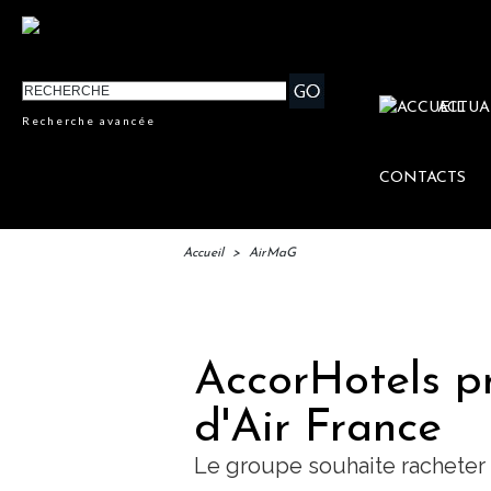
ACTUA
Recherche avancée
CONTACTS
Accueil
>
AirMaG
IFTM
AccorHotels pr
d'Air France
Le groupe souhaite racheter d