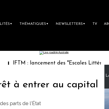
LITÉS
THÉMATIQUES
NEWSLETTERS
TV
A
▼
▼
▼
 : lancement des "Escales Littéraires", la pr
L
êt à entrer au capital
es parts de l'État