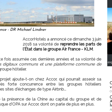
ance - DR Michael Lindner
AccorHotels a annoncé ce dimanche 3 juin
2018 sa volonté de
reprendre les parts de
l'État dans le groupe AIr France - KLM
.
nte fois assumée ces dernières années et sa volonté de
ex
ts digitaux communs et une plateforme commune de
groupe hôtelier.
projet ajoute-t-on chez Accor, qui pourrait asseoir sa
C
ès forte concurrence entre les groupes hôteliers
v
 les sites d'échanges de type Airbnb...
O
re la présence de la Chine au capital du groupe et de
A
sque d'OPA sur Accor, dont on parle de plus en plus.
h
A