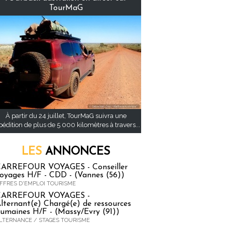
TourMaG
À partir du 24 juillet, TourMaG suivra une
pédition de plus de 5 000 kilomètres à travers...
LES
ANNONCES
ARREFOUR VOYAGES - Conseiller
oyages H/F - CDD - (Vannes (56))
FFRES D'EMPLOI TOURISME
CARREFOUR VOYAGES -
lternant(e) Chargé(e) de ressources
umaines H/F - (Massy/Evry (91))
LTERNANCE / STAGES TOURISME