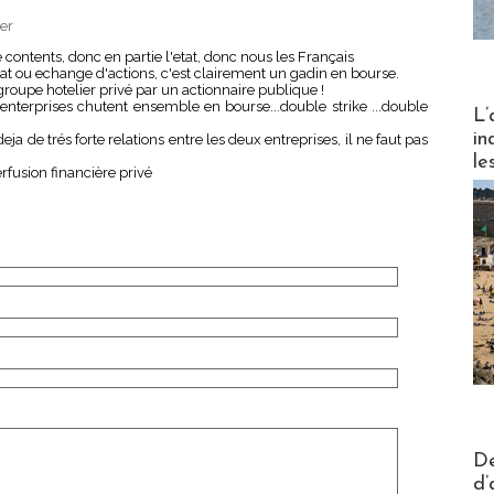
ter
e contents, donc en partie l'etat, donc nous les Français
t ou echange d'actions, c'est clairement un gadin en bourse.
groupe hotelier privé par un actionnaire publique !
x enterprises chutent ensemble en bourse...double strike ...double
Partez
L’
in
ja de trés forte relations entre les deux entreprises, il ne faut pas
le
rfusion financière privé
Actus V
De
d’