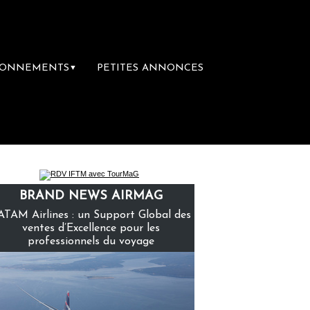
BONNEMENTS
PETITES ANNONCES
▼
emière librairie du voyage
Le groupe Saint
BRAND NEWS AIRMAG
ATAM Airlines : un Support Global des
ventes d’Excellence pour les
professionnels du voyage