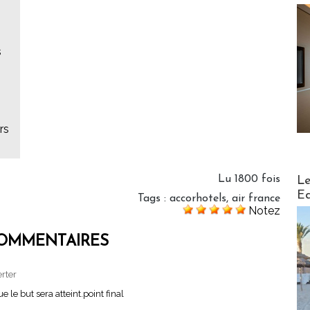
s
rs
Distribu
Lu 1800 fois
Le
Ed
Tags
:
accorhotels
,
air france
Notez
OMMENTAIRES
erter
e le but sera atteint.point final