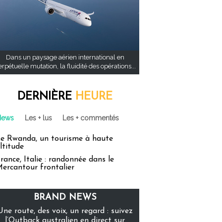
Dans un paysage aérien international en
rpétuelle mutation, la fluidité des opérations...
DERNIÈRE
HEURE
News
Les + lus
Les + commentés
e Rwanda, un tourisme à haute
ltitude
rance, Italie : randonnée dans le
ercantour frontalier
BRAND NEWS
Une route, des voix, un regard : suivez
l’Outback australien en direct sur