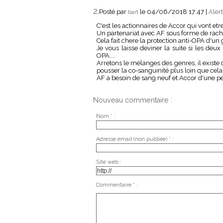
2.
Posté par
le 04/06/2018 17:47
|
Aler
bart
C'est les actionnaires de Accor qui vont etr
Un partenariat avec AF sous forme de racha
Cela fait chere la protection anti-OPA d'un 
Je vous laisse deviner la suite si les deu
OPA....
Arretons le mélanges des genres, il existe de
pousser la co-sanguinité plus loin que cela
AF a besoin de sang neuf et Accor d'une pe
Nouveau commentaire :
Nom * :
Adresse email (non publiée) * :
Site web :
Commentaire * :