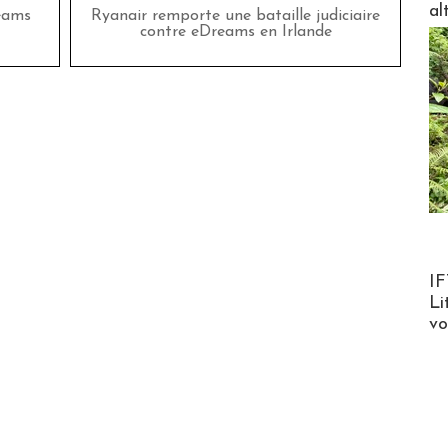
al
eams
Ryanair remporte une bataille judiciaire
contre eDreams en Irlande
Product
IF
Li
v