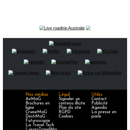
Nos médias
Légal
Utiles
AirMaG
Signaler un
Contact
Brochures en
contenu illicite
Publicité
ligne
Plan du site
Agenda
CruiseMaG
RGPD
La presse en
DestiMaG
Cookies
parle
Futuroscopie
La Travel Tech
LuxuryTravelMa