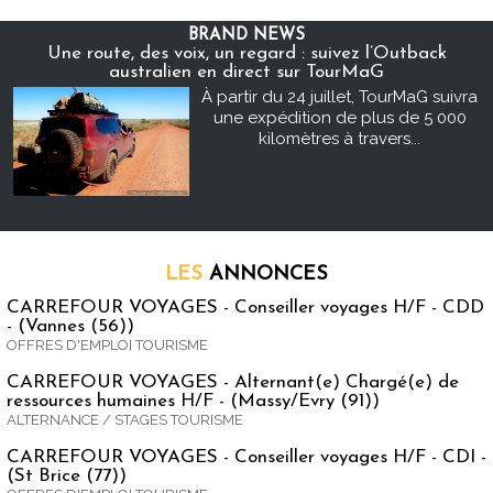
BRAND NEWS
Une route, des voix, un regard : suivez l’Outback
australien en direct sur TourMaG
À partir du 24 juillet, TourMaG suivra
une expédition de plus de 5 000
kilomètres à travers...
LES
ANNONCES
CARREFOUR VOYAGES - Conseiller voyages H/F - CDD
- (Vannes (56))
OFFRES D'EMPLOI TOURISME
CARREFOUR VOYAGES - Alternant(e) Chargé(e) de
ressources humaines H/F - (Massy/Evry (91))
ALTERNANCE / STAGES TOURISME
CARREFOUR VOYAGES - Conseiller voyages H/F - CDI -
(St Brice (77))