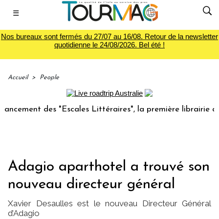
☰
Nos bureaux sont fermés du 27/07 au 16/08. Retour de la newsletter
quotidienne le 24/08/2026. Bel été !
Accueil
>
People
ement des "Escales Littéraires", la première librairie du vo
Adagio aparthotel a trouvé son
nouveau directeur général
Xavier Desaulles est le nouveau Directeur Général
d’Adagio