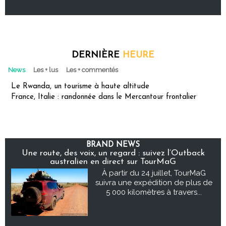
DERNIÈRE
HEURE
News
Les + lus
Les + commentés
Le Rwanda, un tourisme à haute altitude
France, Italie : randonnée dans le Mercantour frontalier
BRAND NEWS
Une route, des voix, un regard : suivez l’Outback
australien en direct sur TourMaG
À partir du 24 juillet, TourMaG
suivra une expédition de plus de
5 000 kilomètres à travers...