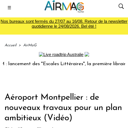
☰
Nos bureaux sont fermés du 27/07 au 16/08. Retour de la newsletter
quotidienne le 24/08/2026. Bel été !
Accueil
>
AirMaG
ncement des "Escales Littéraires", la première librairie du 
Aéroport Montpellier : de
nouveaux travaux pour un plan
ambitieux (Vidéo)