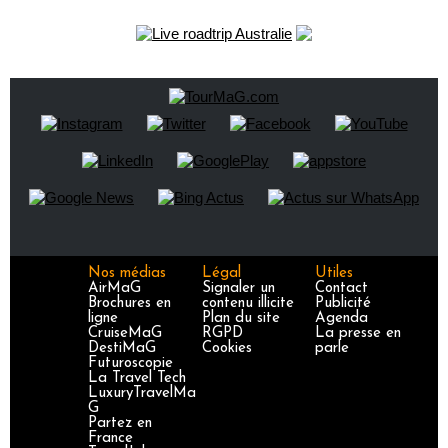
Nos médias
Légal
Utiles
AirMaG
Signaler un
Contact
Brochures en
contenu illicite
Publicité
ligne
Plan du site
Agenda
CruiseMaG
RGPD
La presse en
DestiMaG
Cookies
parle
Futuroscopie
La Travel Tech
LuxuryTravelMa
G
Partez en
France